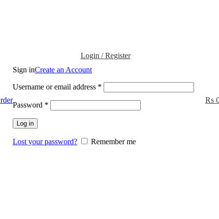
Login / Register
Sign in
Create an Account
Required
Username or email address
*
rder
₨
Required
Password
*
Log in
Lost your password?
Remember me