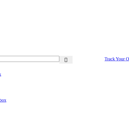
Track Your O
k
 box