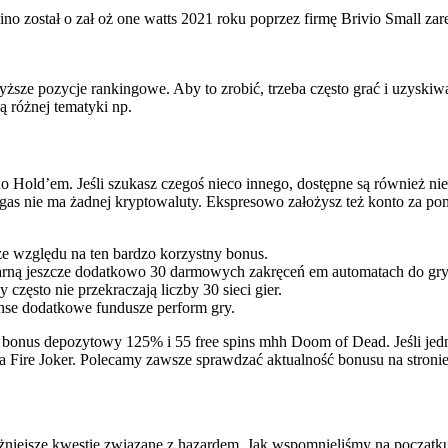
sino został o zał oż one watts 2021 roku poprzez firmę Brivio Small z
wyższe pozycje rankingowe. Aby to zrobić, trzeba często grać i uzyski
ą różnej tematyki np.
ino Hold’em. Jeśli szukasz czegoś nieco innego, dostępne są również ni
gas nie ma żadnej kryptowaluty. Ekspresowo założysz też konto za p
e względu na ten bardzo korzystny bonus.
zgarną jeszcze dodatkowo 30 darmowych zakręceń em automatach do gry
zęsto nie przekraczają liczby 30 sieci gier.
hse dodatkowe fundusze perform gry.
a bonus depozytowy 125% i 55 free spins mhh Doom of Dead. Jeśli jed
 Fire Joker. Polecamy zawsze sprawdzać aktualność bonusu na stroni
niejsze kwestie związane z hazardem. Jak wspomnieliśmy na początku