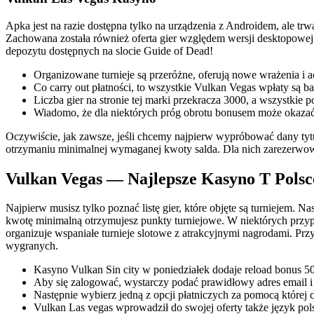
Apka jest na razie dostępna tylko na urządzenia z Androidem, ale trw
Zachowana została również oferta gier względem wersji desktopowej, 
depozytu dostępnych na slocie Guide of Dead!
Organizowane turnieje są przeróżne, oferują nowe wrażenia i ac
Co carry out płatności, to wszystkie Vulkan Vegas wpłaty są b
Liczba gier na stronie tej marki przekracza 3000, a wszystk
Wiadomo, że dla niektórych próg obrotu bonusem może okazać 
Oczywiście, jak zawsze, jeśli chcemy najpierw wypróbować dany tyt
otrzymaniu minimalnej wymaganej kwoty salda. Dla nich zarezerwowan
Vulkan Vegas — Najlepsze Kasyno T Polsc
Najpierw musisz tylko poznać listę gier, które objęte są turniejem. N
kwotę minimalną otrzymujesz punkty turniejowe. W niektórych przyp
organizuje wspaniałe turnieje slotowe z atrakcyjnymi nagrodami. Prz
wygranych.
Kasyno Vulkan Sin city w poniedziałek dodaje reload bonus 5
Aby się zalogować, wystarczy podać prawidłowy adres email i 
Następnie wybierz jedną z opcji płatniczych za pomocą której 
Vulkan Las vegas wprowadził do swojej oferty także język pols