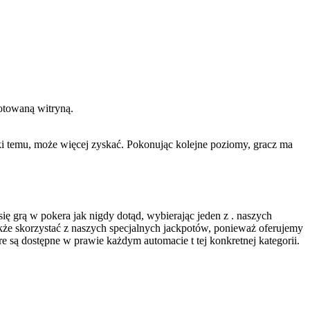
otowaną witryną.
ki temu, może więcej zyskać. Pokonując kolejne poziomy, gracz ma
się grą w pokera jak nigdy dotąd, wybierając jeden z . naszych
kże skorzystać z naszych specjalnych jackpotów, ponieważ oferujemy
e są dostępne w prawie każdym automacie t tej konkretnej kategorii.