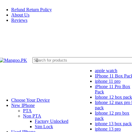
Refund Return Policy
About Us
Reviews
apple watch
IPhone 11 Box Pac
iphone 11 pro
iPhone 11 Pro Box
Pack
Iphone 12 box pack
Choose Your Device
Iphone 12 max pro
New IPhone
pack
PTA
Iphone 12 pro box
Non PTA
pack
Factory Unlocked
iphone 13 box pack
Sim Lock
iphone 13 pro
Used IPhone