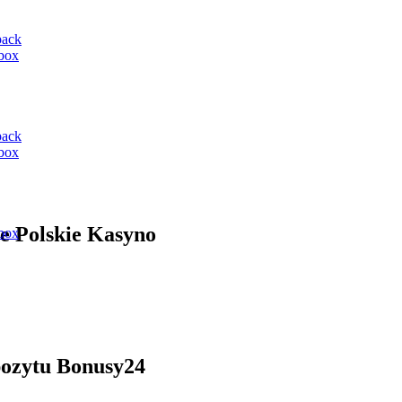
pack
box
pack
box
ze Polskie Kasyno
box
pozytu Bonusy24