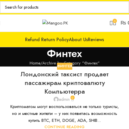
0
₨
Refund Return Policy
About Us
Reviews
Финтех
Home
Archive by Category "Финтех"
ФИНТЕХ
Лондонский таксист продает
пассажирам криптовалюту
Компьютерра
0
admin
Криптоматом могут воспользоваться не только туристы,
но и местные жители – у них появилась возможность
купить BTC, ETH, DOGE, ADA, SHIB...
CONTINUE READING