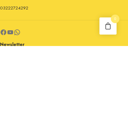
03222724292
0
Newsletter
I agree to the privacy policy.
© All Right Reserved 2025 Mangoo.pk.