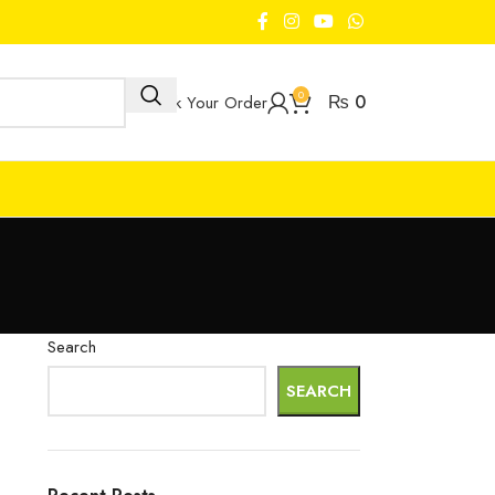
0
₨
0
Track Your Order
Search
SEARCH