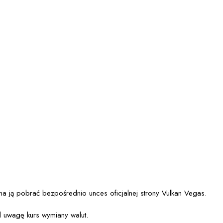
żna ją pobrać bezpośrednio unces oficjalnej strony Vulkan Vegas.
d uwagę kurs wymiany walut.