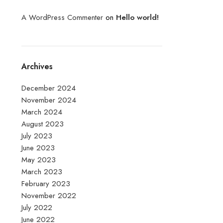
A WordPress Commenter
on
Hello world!
Archives
December 2024
November 2024
March 2024
August 2023
July 2023
June 2023
May 2023
March 2023
February 2023
November 2022
July 2022
June 2022