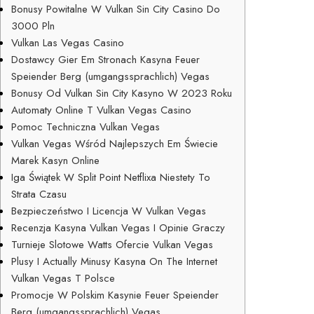
Bonusy Powitalne W Vulkan Sin City Casino Do
3000 Pln
Vulkan Las Vegas Casino
Dostawcy Gier Em Stronach Kasyna Feuer
Speiender Berg (umgangssprachlich) Vegas
Bonusy Od Vulkan Sin City Kasyno W 2023 Roku
Automaty Online T Vulkan Vegas Casino
Pomoc Techniczna Vulkan Vegas
Vulkan Vegas Wśród Najlepszych Em Świecie
Marek Kasyn Online
Iga Świątek W Split Point Netflixa Niestety To
Strata Czasu
Bezpieczeństwo I Licencja W Vulkan Vegas
Recenzja Kasyna Vulkan Vegas I Opinie Graczy
Turnieje Slotowe Watts Ofercie Vulkan Vegas
Plusy I Actually Minusy Kasyna On The Internet
Vulkan Vegas T Polsce
Promocje W Polskim Kasynie Feuer Speiender
Berg (umgangssprachlich) Vegas