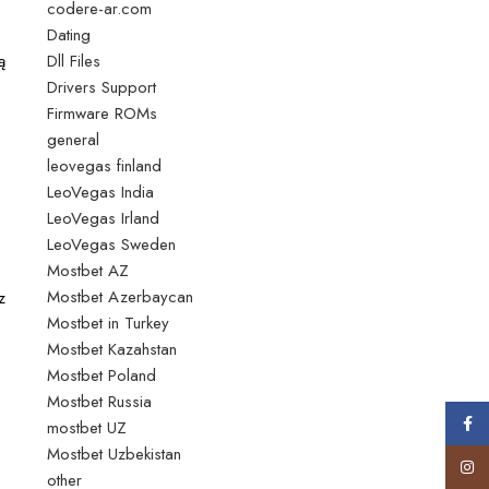
codere-ar.com
Dating
Dll Files
ą
Drivers Support
Firmware ROMs
general
leovegas finland
LeoVegas India
LeoVegas Irland
LeoVegas Sweden
Mostbet AZ
Mostbet Azerbaycan
z
Mostbet in Turkey
Mostbet Kazahstan
Mostbet Poland
Mostbet Russia
Face
mostbet UZ
Mostbet Uzbekistan
Insta
other