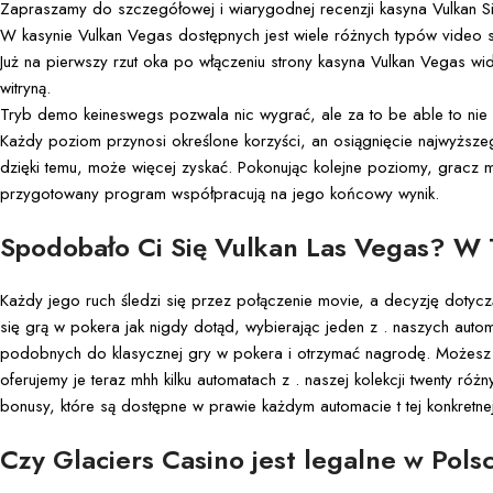
Zapraszamy do szczegółowej i wiarygodnej recenzji kasyna Vulkan Sin
W kasynie Vulkan Vegas dostępnych jest wiele różnych typów video s
Już na pierwszy rzut oka po włączeniu strony kasyna Vulkan Vegas w
witryną.
Tryb demo keineswegs pozwala nic wygrać, ale za to be able to nie 
Każdy poziom przynosi określone korzyści, an osiągnięcie najwyższe
dzięki temu, może więcej zyskać. Pokonując kolejne poziomy, gracz 
przygotowany program współpracują na jego końcowy wynik.
Spodobało Ci Się Vulkan Las Vegas? W 
Każdy jego ruch śledzi się przez połączenie movie, a decyzję dotycz
się grą w pokera jak nigdy dotąd, wybierając jeden z . naszych aut
podobnych do klasycznej gry w pokera i otrzymać nagrodę. Możesz 
oferujemy je teraz mhh kilku automatach z . naszej kolekcji twenty 
bonusy, które są dostępne w prawie każdym automacie t tej konkretnej
Czy Glaciers Casino jest legalne w Pols