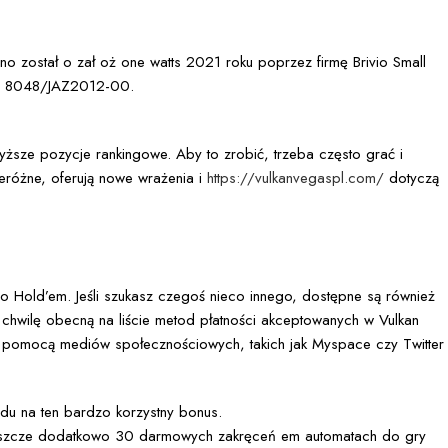
ino został o zał oż one watts 2021 roku poprzez firmę Brivio Small
ze 8048/JAZ2012-00.
wyższe pozycje rankingowe. Aby to zrobić, trzeba często grać i
zeróżne, oferują nowe wrażenia i
https://vulkanvegaspl.com/
dotyczą
ino Hold’em. Jeśli szukasz czegoś nieco innego, dostępne są również
na chwilę obecną na liście metod płatności akceptowanych w Vulkan
a pomocą mediów społecznościowych, takich jak Myspace czy Twitter
du na ten bardzo korzystny bonus.
ą jeszcze dodatkowo 30 darmowych zakręceń em automatach do gry