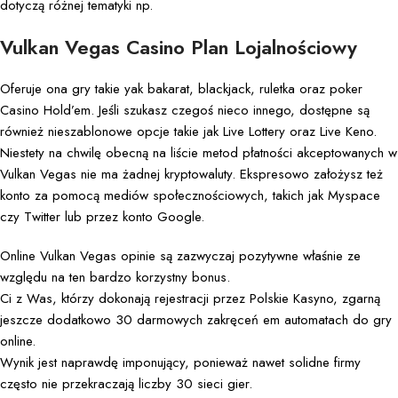
dotyczą różnej tematyki np.
Vulkan Vegas Casino Plan Lojalnościowy
Oferuje ona gry takie yak bakarat, blackjack, ruletka oraz poker
Casino Hold’em. Jeśli szukasz czegoś nieco innego, dostępne są
również nieszablonowe opcje takie jak Live Lottery oraz Live Keno.
Niestety na chwilę obecną na liście metod płatności akceptowanych w
Vulkan Vegas nie ma żadnej kryptowaluty. Ekspresowo założysz też
konto za pomocą mediów społecznościowych, takich jak Myspace
czy Twitter lub przez konto Google.
Online Vulkan Vegas opinie są zazwyczaj pozytywne właśnie ze
względu na ten bardzo korzystny bonus.
Ci z Was, którzy dokonają rejestracji przez Polskie Kasyno, zgarną
jeszcze dodatkowo 30 darmowych zakręceń em automatach do gry
online.
Wynik jest naprawdę imponujący, ponieważ nawet solidne firmy
często nie przekraczają liczby 30 sieci gier.