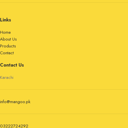
Links
Home
About Us
Products
Contact
Contact Us
Karachi
info@mangoo.pk
03222724292