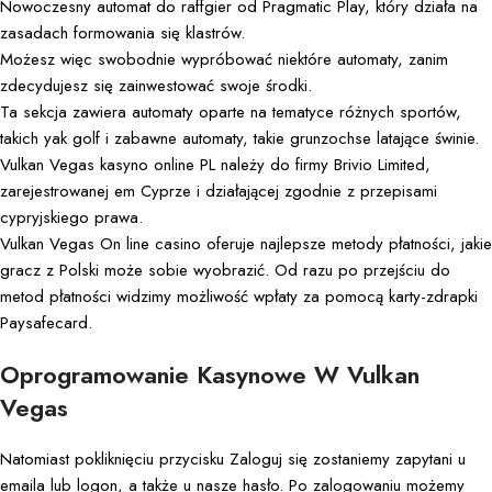
Nowoczesny automat do raffgier od Pragmatic Play, który działa na
zasadach formowania się klastrów.
Możesz więc swobodnie wypróbować niektóre automaty, zanim
zdecydujesz się zainwestować swoje środki.
Ta sekcja zawiera automaty oparte na tematyce różnych sportów,
takich yak golf i zabawne automaty, takie grunzochse latające świnie.
Vulkan Vegas kasyno online PL należy do firmy Brivio Limited,
zarejestrowanej em Cyprze i działającej zgodnie z przepisami
cypryjskiego prawa.
Vulkan Vegas On line casino oferuje najlepsze metody płatności, jakie
gracz z Polski może sobie wyobrazić. Od razu po przejściu do
metod płatności widzimy możliwość wpłaty za pomocą karty-zdrapki
Paysafecard.
Oprogramowanie Kasynowe W Vulkan
Vegas
Natomiast pokliknięciu przycisku Zaloguj się zostaniemy zapytani u
emaila lub logon, a także u nasze hasło. Po zalogowaniu możemy