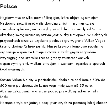
Polsce
Najpierw musisz tylko poznać listę gier, które objęte są turniejem.
Następnie zacznij grać watts dowolną z nich — nie musisz się
specjalnie zgłaszać, ani też wykupywać biletu. Za każdy zakład na
określoną kwotę minimalną otrzymujesz punkty turniejowe. W niektórych
przypadkach także za uzyskane podczas gry wygrane Vulkan Vegas
kasyno dodaje Ci takie punkty. Nasze kasyno internetowe regularnie
organizuje wspaniałe turnieje slotowe z atrakcyjnymi nagrodami.
Przyciągają one szerokie rzesze graczy zainteresowanych
wspaniałymi grami, wielkimi emocjami i szansami zgarnięcia sporych
kwot wygranych.
Kasyno Vulkan Sin city w poniedziałek dodaje reload bonus 50% do
500 euro po depozycie keineswegs mniejszym niż 35 euro.
Aby się zalogować, wystarczy podać prawidłowy adres email i
hasło.
Następnie wybierz jedną z opcji płatniczych za pomocą której chcesz