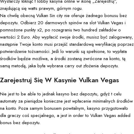
Wystarczy kliknąć t lobby kasyna online w ikonę „Zarejestruj”,
znajdującą się watts prawym, górnym rogu.
Na chwilę obecną Vulkan Sin city nie oferuje żadnego bonusu bez
depozytu. Odbierz 20 darmowych spinów na slot Vulkan Vegas i
pomnożone punkty x2, po rozegraniu two hundred zakładów o
wartości 2 Euro. Aby wypłacić swoje środki, musisz być zalogowany,
następnie Twoje konto musi przejść standardową weryfikację poprzez
potwierdzenie tożsamości. Jeśli lo warunki są spełnione, to wypłata
środków będzie możliwa, a środki zostaną zwrócone na konto, tą
samą metodą, jaka była wybrana carry out złożenia depozytu.
Zarejestruj Się W Kasynie Vulkan Vegas
Nie jest to be able to jednak kasyno bez depozytu, gdyż t celu
automaty za pieniądze konieczne jest wpłacenie minimalnych środków
na konto. Poza samym bonusem powitalnym, kasyno przygotowało
dla graczy coś specjalnego, a jest in order to Vulkan Vegas added
bonus bez depozytu.