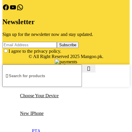
facebook
Youtube
Whatsapp
Newsletter
Sign up for the newsletter now and stay updated.
I agree to the privacy policy.
© All Right Reserved 2025 Mangoo.pk.
Choose Your Device
New IPhone
PTA