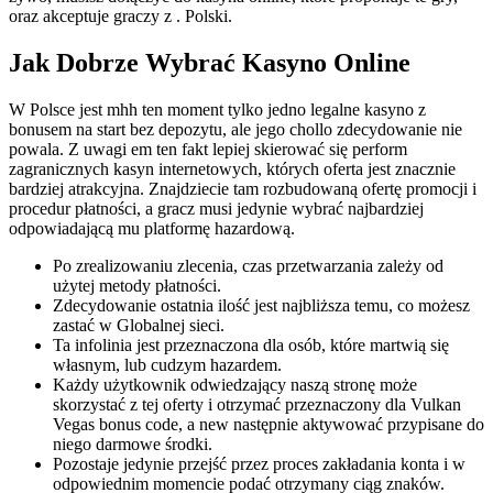
oraz akceptuje graczy z . Polski.
Jak Dobrze Wybrać Kasyno Online
W Polsce jest mhh ten moment tylko jedno legalne kasyno z
bonusem na start bez depozytu, ale jego chollo zdecydowanie nie
powala. Z uwagi em ten fakt lepiej skierować się perform
zagranicznych kasyn internetowych, których oferta jest znacznie
bardziej atrakcyjna. Znajdziecie tam rozbudowaną ofertę promocji i
procedur płatności, a gracz musi jedynie wybrać najbardziej
odpowiadającą mu platformę hazardową.
Po zrealizowaniu zlecenia, czas przetwarzania zależy od
użytej metody płatności.
Zdecydowanie ostatnia ilość jest najbliższa temu, co możesz
zastać w Globalnej sieci.
Ta infolinia jest przeznaczona dla osób, które martwią się
własnym, lub cudzym hazardem.
Każdy użytkownik odwiedzający naszą stronę może
skorzystać z tej oferty i otrzymać przeznaczony dla Vulkan
Vegas bonus code, a new następnie aktywować przypisane do
niego darmowe środki.
Pozostaje jedynie przejść przez proces zakładania konta i w
odpowiednim momencie podać otrzymany ciąg znaków.