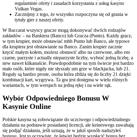
regulaminie oferty i zasadach korzystania z usług kasyno
Vulkan Vegas.
Zacznijmy z tego, że wszystko rozpoczyna się od grania w
tytuły gier z naszej oferty.
W Baccarat wszyscy gracze mogą dokonywać dwóch rodzajów
zakładów – na Bankiera (Banco) lub Gracza (Punto). Każdy gracz,
w tym krupier, może obstawiać mhh Punto lub Banco, ale typowe
dla krupiera jest obstawianie na Banco. Zanim krupier zacznie
kręcić małym kołem, możesz obstawić albo na czerwone, albo em
czarne, parzyste i actually nieparzyste liczby, wybrać jedną liczbę, a
new nawet kilkanaście. Prawdopodobnie na tym świecie jest bardzo
mało osób, które nigdy nie słyszały um grze w blackjacka, lub 21.
Reguły są bardzo proste, osoba która zbliża się do liczby 21 dzięki
kombinacji kart, wygrywa. Ta gra jest dostępna w wielu różnych
wariantach, w tym wersjach na jedną rękę i na wiele rąk.
Wybór Odpowiedniego Bonusu W
Kasynie Online
Polskie kasyna są zobowiązane do uczciwego i odpowiedzialnego
działania na podstawie posiadanej licencji, ale keineswegs zawahają
się podjąć działania, jeśli uznają, że w jakiś sposób nadużyłeś
bonusu. Jest to oczywiste, że łatwiej będzie wypłacić bonus bez