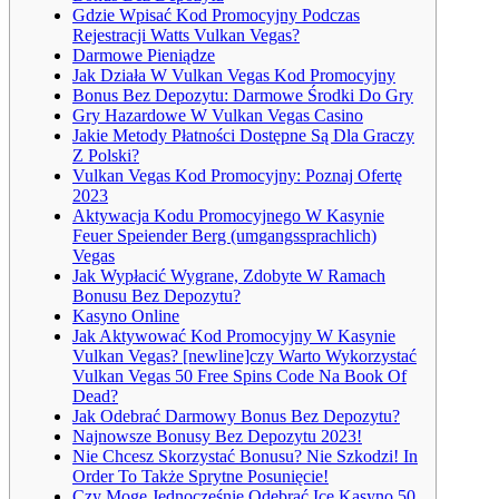
Gdzie Wpisać Kod Promocyjny Podczas
Rejestracji Watts Vulkan Vegas?
Darmowe Pieniądze
Jak Działa W Vulkan Vegas Kod Promocyjny
Bonus Bez Depozytu: Darmowe Środki Do Gry
Gry Hazardowe W Vulkan Vegas Casino
Jakie Metody Płatności Dostępne Są Dla Graczy
Z Polski?
Vulkan Vegas Kod Promocyjny: Poznaj Ofertę
2023
Aktywacja Kodu Promocyjnego W Kasynie
Feuer Speiender Berg (umgangssprachlich)
Vegas
Jak Wypłacić Wygrane, Zdobyte W Ramach
Bonusu Bez Depozytu?
Kasyno Online
Jak Aktywować Kod Promocyjny W Kasynie
Vulkan Vegas? [newline]czy Warto Wykorzystać
Vulkan Vegas 50 Free Spins Code Na Book Of
Dead?
Jak Odebrać Darmowy Bonus Bez Depozytu?
Najnowsze Bonusy Bez Depozytu 2023!
Nie Chcesz Skorzystać Bonusu? Nie Szkodzi! In
Order To Także Sprytne Posunięcie!
Czy Mogę Jednocześnie Odebrać Ice Kasyno 50