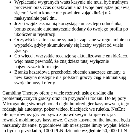
Wypłacanie wygranych watts kasynie nie musi być trudnym
procesem oraz czas oczekiwania aż Twoje pieniądze pojawią
się em Twoim koncie nie powinien zająć dłużej niż
maksymalnie par? dni.
Jeżeli wejdziesz na nią korzystając unces tego odnośnika,
bonus zostanie automatycznie dodany do twojego profilu po
ukończeniu rejestracji.
Oczywiście są to skrajne sytuacje, zapisane w regulaminie na
wypadek, gdyby skumulowały się liczby wypłat od wielu
graczy.
Co więcej, wszystkie recenzje są aktualizowane em bieżąco,
więc masz pewność, że znajdziesz tutaj wyłącznie
najświeższe informacje.
Branża hazardowa przechodzi obecnie znaczące zmiany, a
new kasyna dostępne dla polskich graczy ciągle aktualizują
swoje bonusy i oferty.
Gambling Therapy oferuje wiele różnych usług on-line dla
problematycznych graczy oraz ich przyjaciół i rodzin. Do tej pory
Microgaming stworzył ponad eight hundred gier kasynowych, tego
rodzaju jak automaty, poker wideo, blackjack we ruletka. NetEnt
oferuje również gry em żywo z prawdziwym krupierem, jak
również mobilne gry kasynowe. Często kasyna on the internet będą
narzucały dzienne, tygodniowe lub miesięczne limity wypłat. Może
to być na przykład 5, 1000 PLN dziennie względnie 50, 000 PLN