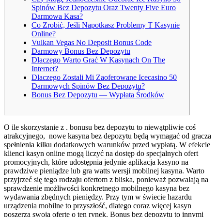
Spinów Bez Depozytu Oraz Twenty Five Euro
Darmowa Kasa?
Co Zrobić, Jeśli Napotkasz Problemy T Kasynie
Online?
Vulkan Vegas No Deposit Bonus Code
Darmowy Bonus Bez Depozytu
Dlaczego Warto Grać W Kasynach On The
Internet?
Dlaczego Zostali Mi Zaoferowane Icecasino 50
Darmowych Spinów Bez Depozytu?
Bonus Bez Depozytu — Wypłata Środków
O ile skorzystanie z . bonusu bez depozytu to niewątpliwie coś
atrakcyjnego, nowe kasyna bez depozytu będą wymagać od gracza
spełnienia kilku dodatkowych warunków przed wypłatą. W efekcie
klienci kasyn online mogą liczyć na dostęp do specjalnych ofert
promocyjnych, które udostępnia jedynie aplikacja kasyno na
prawdziwe pieniądze lub gra watts wersji mobilnej kasyna. Warto
przyjrzeć się tego rodzaju ofertom z bliska, ponieważ pozwalają na
sprawdzenie możliwości konkretnego mobilnego kasyna bez
wydawania zbędnych pieniędzy. Przy tym w świecie hazardu
urządzenia mobilne to przyszłość, dlatego coraz więcej kasyn
poszerza swoją ofertę o ten rynek. Bonus bez depozytu to innymi