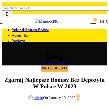
0
₨
0
Refund Return Policy
About Us
Reviews
Blog
Home
Uncategorized
UNCATEGORIZED
Zgarnij Najlepsze Bonusy Bez Depozytu
W Polsce W 2023
0
admin
On January 19, 2022