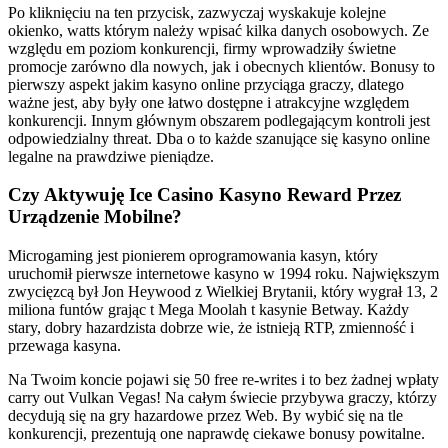
Po kliknięciu na ten przycisk, zazwyczaj wyskakuje kolejne
okienko, watts którym należy wpisać kilka danych osobowych. Ze
względu em poziom konkurencji, firmy wprowadziły świetne
promocje zarówno dla nowych, jak i obecnych klientów. Bonusy to
pierwszy aspekt jakim kasyno online przyciąga graczy, dlatego
ważne jest, aby były one łatwo dostępne i atrakcyjne względem
konkurencji. Innym głównym obszarem podlegającym kontroli jest
odpowiedzialny threat. Dba o to każde szanujące się kasyno online
legalne na prawdziwe pieniądze.
Czy Aktywuję Ice Casino Kasyno Reward Przez
Urządzenie Mobilne?
Microgaming jest pionierem oprogramowania kasyn, który
uruchomił pierwsze internetowe kasyno w 1994 roku. Największym
zwycięzcą był Jon Heywood z Wielkiej Brytanii, który wygrał 13, 2
miliona funtów grając t Mega Moolah t kasynie Betway. Każdy
stary, dobry hazardzista dobrze wie, że istnieją RTP, zmienność i
przewaga kasyna.
Na Twoim koncie pojawi się 50 free re-writes i to bez żadnej wpłaty
carry out Vulkan Vegas! Na całym świecie przybywa graczy, którzy
decydują się na gry hazardowe przez Web. By wybić się na tle
konkurencji, prezentują one naprawdę ciekawe bonusy powitalne.