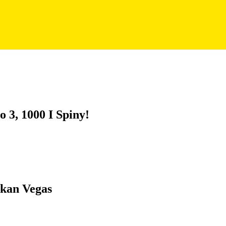
 3, 1000 I Spiny!
kan Vegas