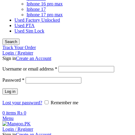
Iphone 16 pro max
Iphone 17
Iphone 17 pro max
Used Factory Unlocked
Used PTA
Used Sim Lock
Search
Track Your Order
Login / Register
Sign in
Create an Account
Required
Username or email address
*
Required
Password
*
Log in
Lost your password?
Remember me
0
items
₨
0
Menu
Login / Register
Sign in
Create an Account