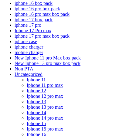
iphone 16 box pack
iphone 16 pro box pack
iphone 16 pro max box pack
iphone 17 box pack
iphone 17 pro
Iphone 17 Pro max
iphone 17 pro max box pack
iphone case
iphone charger
mobile charger
New Iphone 11 pro Max box pack
New Iphone 13 pro max box pack
Non PTA
Uncategorized
Iphone 11
Iphone 11 pro max
Iphone 12
Iphone 12 pro max
Iphone 13
Iphone 13 pro max
Iphone 14
Iphone 14 pro max
Iphone 15
Iphone 15 pro max
Iphone 16