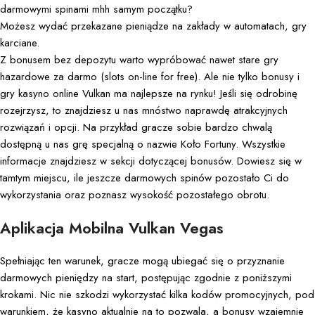
darmowymi spinami mhh samym początku?
Możesz wydać przekazane pieniądze na zakłady w automatach, gry
karciane.
Z bonusem bez depozytu warto wypróbować nawet stare gry
hazardowe za darmo (slots on-line for free). Ale nie tylko bonusy i
gry kasyno online Vulkan ma najlepsze na rynku! Jeśli się odrobinę
rozejrzysz, to znajdziesz u nas mnóstwo naprawdę atrakcyjnych
rozwiązań i opcji. Na przykład gracze sobie bardzo chwalą
dostępną u nas grę specjalną o nazwie Koło Fortuny. Wszystkie
informacje znajdziesz w sekcji dotyczącej bonusów. Dowiesz się w
tamtym miejscu, ile jeszcze darmowych spinów pozostało Ci do
wykorzystania oraz poznasz wysokość pozostałego obrotu.
Aplikacja Mobilna Vulkan Vegas
Spełniając ten warunek, gracze mogą ubiegać się o przyznanie
darmowych pieniędzy na start, postępując zgodnie z poniższymi
krokami. Nic nie szkodzi wykorzystać kilka kodów promocyjnych, pod
warunkiem, że kasyno aktualnie na to pozwala, a bonusy wzajemnie