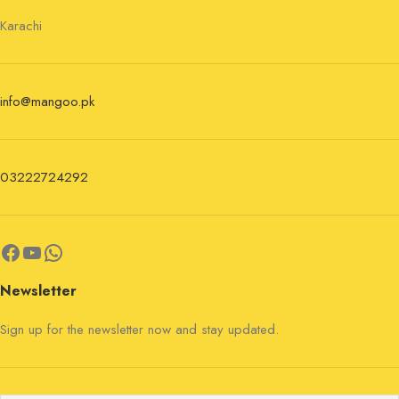
Karachi
info@mangoo.pk
03222724292
Newsletter
Sign up for the newsletter now and stay updated.