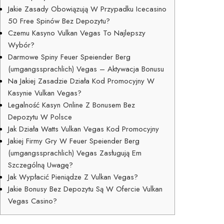
Jakie Zasady Obowiązują W Przypadku Icecasino
50 Free Spinów Bez Depozytu?
Czemu Kasyno Vulkan Vegas To Najlepszy
Wybór?
Darmowe Spiny Feuer Speiender Berg
(umgangssprachlich) Vegas – Aktywacja Bonusu
Na Jakiej Zasadzie Działa Kod Promocyjny W
Kasynie Vulkan Vegas?
Legalność Kasyn Online Z Bonusem Bez
Depozytu W Polsce
Jak Działa Watts Vulkan Vegas Kod Promocyjny
Jakiej Firmy Gry W Feuer Speiender Berg
(umgangssprachlich) Vegas Zasługują Em
Szczególną Uwagę?
Jak Wypłacić Pieniądze Z Vulkan Vegas?
Jakie Bonusy Bez Depozytu Są W Ofercie Vulkan
Vegas Casino?