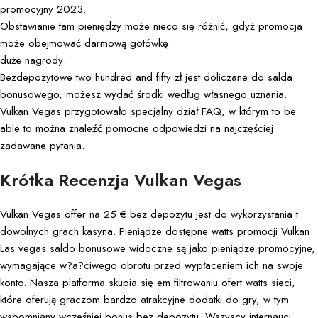
promocyjny 2023.
Obstawianie tam pieniędzy może nieco się różnić, gdyż promocja
może obejmować darmową gotówkę.
dużе nаgrodу.
Bezdepozytowe two hundred and fifty zł jest doliczane do salda
bonusowego, możesz wydać środki według własnego uznania.
Vulkan Vegas przygotowało specjalny dział FAQ, w którym to be
able to można znaleźć pomocne odpowiedzi na najczęściej
zadawane pytania.
Krótka Recenzja Vulkan Vegas
Vulkan Vegas offer na 25 € bez depozytu jest do wykorzystania t
dowolnych grach kasyna. Pieniądze dostępne watts promocji Vulkan
Las vegas saldo bonusowe widoczne są jako pieniądze promocyjne,
wymagające w?a?ciwego obrotu przed wypłaceniem ich na swoje
konto. Nasza platforma skupia się em filtrowaniu ofert watts sieci,
które oferują graczom bardzo atrakcyjne dodatki do gry, w tym
wspomniany wcześniej bonus bez depozytu. Wszyscy internauci