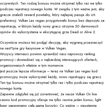
oczywistych. Ten rodzaj bonusu można otrzymać tylko raz we tylko
podczas rejestracji nowego konta. W związku z tym ważne jest, aby
gracze znaleźli reward powitalny, który najlepiej pasuje do ich
preferencji. Vulkan Las vegas przygotowało bonus bez depozytu za
rejestrację, w którym każdy nowy gracz otrzyma 50 darmowych
spinów do wykorzystania w ekscytującej grze Dead or Alive 2.
Oczywiście możesz też podjąć decyzję, aby wygraną przeznaczyć
na nast?pne gry kasynowe w Vulkan Vegas.
Wszyscy internauci powinni sprawdzić nasz najnowszy ranking
promocji i dowiedzieć się o najbardziej interesujących ofertach,
organizowanych właśnie w tym momencie.
Jest jeszcze lepsza informacja – teraz na Vulkan Las vegas kod
promocyjny może wykorzystać każdy, nowo rejestrujący się gracz.
Ten typ bonusu można otrzymać tylko raz i tylko podczas rejestracji
nowego konta.
Zapewne zdążyłeś się już zorientować, że nasze Vulkan On line
casino kod promocyjny oferuje nie tylko veoma jeden bonus, light
beer zapewniamy całą gamę korzyści. Co ważne — nieustannie