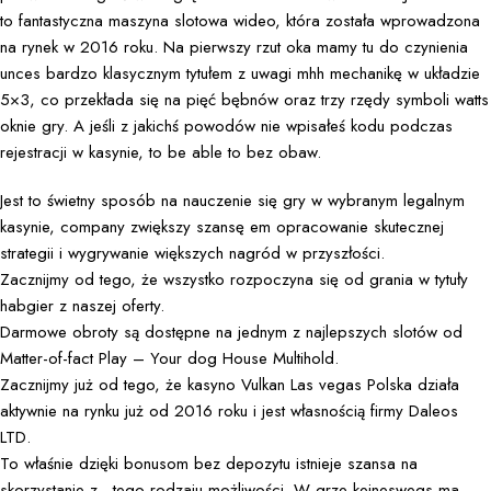
to fantastyczna maszyna slotowa wideo, która została wprowadzona
na rynek w 2016 roku. Na pierwszy rzut oka mamy tu do czynienia
unces bardzo klasycznym tytułem z uwagi mhh mechanikę w układzie
5×3, co przekłada się na pięć bębnów oraz trzy rzędy symboli watts
oknie gry. A jeśli z jakichś powodów nie wpisałeś kodu podczas
rejestracji w kasynie, to be able to bez obaw.
Jest to świetny sposób na nauczenie się gry w wybranym legalnym
kasynie, company zwiększy szansę em opracowanie skutecznej
strategii i wygrywanie większych nagród w przyszłości.
Zacznijmy od tego, że wszystko rozpoczyna się od grania w tytuły
habgier z naszej oferty.
Darmowe obroty są dostępne na jednym z najlepszych slotów od
Matter-of-fact Play – Your dog House Multihold.
Zacznijmy już od tego, że kasyno Vulkan Las vegas Polska działa
aktywnie na rynku już od 2016 roku i jest własnością firmy Daleos
LTD.
To właśnie dzięki bonusom bez depozytu istnieje szansa na
skorzystanie z . tego rodzaju możliwości. W grze keineswegs ma