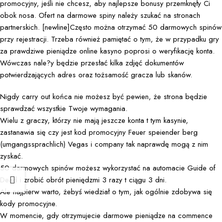
promocyjny, jeśli nie chcesz, aby najlepsze bonusy przemknęły Ci
obok nosa. Ofert na darmowe spiny należy szukać na stronach
partnerskich. [newline]Często można otrzymać 50 darmowych spinów
przy rejestracji. Trzeba również pamiętać o tym, że w przypadku gry
za prawdziwe pieniądze online kasyno poprosi o weryfikację konta.
Wówczas nale?y będzie przesłać kilka zdjęć dokumentów
potwierdzających adres oraz tożsamość gracza lub skanów.
Nigdy carry out końca nie możesz być pewien, że strona będzie
sprawdzać wszystkie Twoje wymagania.
Wielu z graczy, którzy nie mają jeszcze konta t tym kasynie,
zastanawia się czy jest kod promocyjny Feuer speiender berg
(umgangssprachlich) Vegas i company tak naprawdę mogą z nim
zyskać.
50 darmowych spinów możesz wykorzystać na automacie Guide of
Dead i zrobić obrót pieniędzmi 3 razy t ciągu 3 dni.
Ale najpierw warto, żebyś wiedział o tym, jak ogólnie zdobywa się
kody promocyjne.
W momencie, gdy otrzymujecie darmowe pieniądze na commence