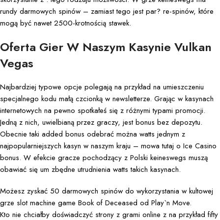
rundy darmowych spinów – zamiast tego jest par? re-spinów, które
mogą być nawet 2500-krotnością stawek.
Oferta Gier W Naszym Kasynie Vulkan
Vegas
Najbardziej typowe opcje polegają na przykład na umieszczeniu
specjalnego kodu małą czcionką w newsletterze. Grając w kasynach
internetowych na pewno spotkałeś się z różnymi typami promocji.
Jedną z nich, uwielbianą przez graczy, jest bonus bez depozytu.
Obecnie taki added bonus odebrać można watts jednym z
najpopularniejszych kasyn w naszym kraju – mowa tutaj o Ice Casino
bonus. W efekcie gracze pochodzący z Polski keineswegs muszą
obawiać się um zbędne utrudnienia watts takich kasynach.
Możesz zyskać 50 darmowych spinów do wykorzystania w kultowej
grze slot machine game Book of Deceased od Play`n Move.
Kto nie chciałby doświadczyć strony z grami online z na przykład fifty