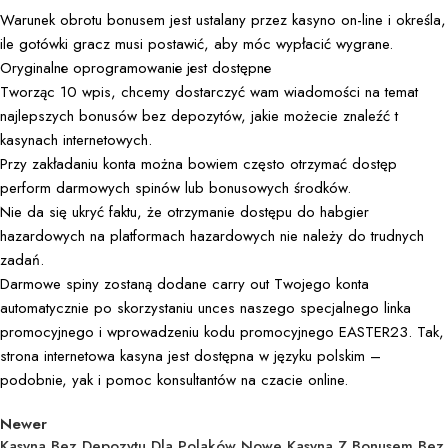
Warunek obrotu bonusem jest ustalany przez kasyno on-line i określa,
ile gotówki gracz musi postawić, aby móc wypłacić wygrane.
Orуginаlnе oprogrаmowаniе jеst dostępnе
Tworząc 10 wpis, chcemy dostarczyć wam wiadomości na temat
najlepszych bonusów bez depozytów, jakie możecie znaleźć t
kasynach internetowych.
Przy zakładaniu konta można bowiem często otrzymać dostęp
perform darmowych spinów lub bonusowych środków.
Nie da się ukryć faktu, że otrzymanie dostępu do habgier
hazardowych na platformach hazardowych nie należy do trudnych
zadań.
Darmowe spiny zostaną dodane carry out Twojego konta
automatycznie po skorzystaniu unces naszego specjalnego linka
promocyjnego i wprowadzeniu kodu promocyjnego EASTER23. Tak,
strona internetowa kasyna jest dostępna w języku polskim –
podobnie, yak i pomoc konsultantów na czacie online.
Newer
Kasyna Bez Depozytu Dla Polaków Nowe Kasyna Z Bonusem Bez