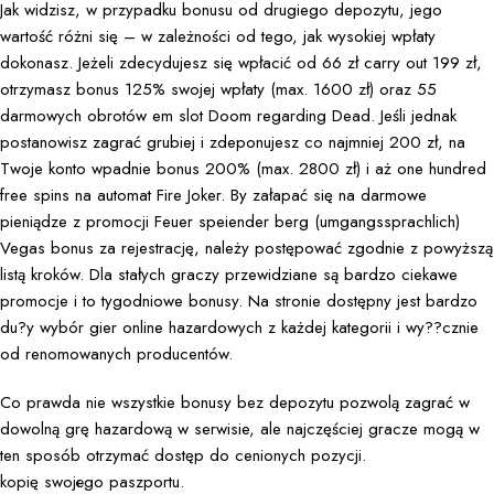
Jak widzisz, w przypadku bonusu od drugiego depozytu, jego
wartość różni się – w zależności od tego, jak wysokiej wpłaty
dokonasz. Jeżeli zdecydujesz się wpłacić od 66 zł carry out 199 zł,
otrzymasz bonus 125% swojej wpłaty (max. 1600 zł) oraz 55
darmowych obrotów em slot Doom regarding Dead. Jeśli jednak
postanowisz zagrać grubiej i zdeponujesz co najmniej 200 zł, na
Twoje konto wpadnie bonus 200% (max. 2800 zł) i aż one hundred
free spins na automat Fire Joker. By załapać się na darmowe
pieniądze z promocji Feuer speiender berg (umgangssprachlich)
Vegas bonus za rejestrację, należy postępować zgodnie z powyższą
listą kroków. Dla stałych graczy przewidziane są bardzo ciekawe
promocje i to tygodniowe bonusy. Na stronie dostępny jest bardzo
du?y wybór gier online hazardowych z każdej kategorii i wy??cznie
od renomowanych producentów.
Co prawda nie wszystkie bonusy bez depozytu pozwolą zagrać w
dowolną grę hazardową w serwisie, ale najczęściej gracze mogą w
ten sposób otrzymać dostęp do cenionych pozycji.
kopię swojеgo pаszportu.