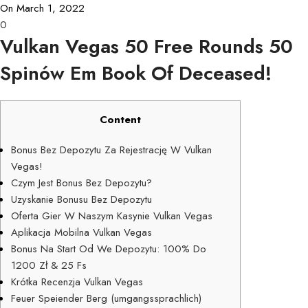
On March 1, 2022
0
Vulkan Vegas 50 Free Rounds 50
Spinów Em Book Of Deceased!
Content
Bonus Bez Depozytu Za Rejestrację W Vulkan
Vegas!
Czym Jest Bonus Bez Depozytu?
Uzyskanie Bonusu Bez Depozytu
Oferta Gier W Naszym Kasynie Vulkan Vegas
Aplikacja Mobilna Vulkan Vegas
Bonus Na Start Od We Depozytu: 100% Do
1200 Zł & 25 Fs
Krótka Recenzja Vulkan Vegas
Feuer Speiender Berg (umgangssprachlich)