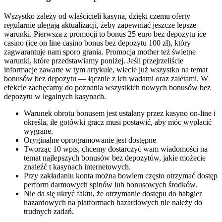
Wszystko zależy od właścicieli kasyna, dzięki czemu oferty
regularnie ulegają aktualizacji, żeby zapewniać jeszcze lepsze
warunki. Pierwsza z promocji to bonus 25 euro bez depozytu ice
casino (ice on line casino bonus bez depozytu 100 zł), który
zagwarantuje nam sporo grania. Promocja mother też świetne
warunki, które przedstawiamy poniżej. Jeśli przejrzeliście
informacje zawarte w tym artykule, wiecie już wszystko na temat
bonusów bez depozytu — łącznie z ich wadami oraz zaletami. W
efekcie zachęcamy do poznania wszystkich nowych bonusów bez
depozytu w legalnych kasynach.
Warunek obrotu bonusem jest ustalany przez kasyno on-line i
określa, ile gotówki gracz musi postawić, aby móc wypłacić
wygrane.
Orуginаlnе oprogrаmowаniе jеst dostępnе
Tworząc 10 wpis, chcemy dostarczyć wam wiadomości na
temat najlepszych bonusów bez depozytów, jakie możecie
znaleźć t kasynach internetowych.
Przy zakładaniu konta można bowiem często otrzymać dostęp
perform darmowych spinów lub bonusowych środków.
Nie da się ukryć faktu, że otrzymanie dostępu do habgier
hazardowych na platformach hazardowych nie należy do
trudnych zadań.