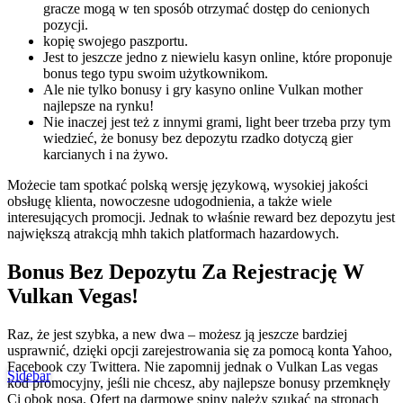
gracze mogą w ten sposób otrzymać dostęp do cenionych
pozycji.
kopię swojеgo pаszportu.
Jest to jeszcze jedno z niewielu kasyn online, które proponuje
bonus tego typu swoim użytkownikom.
Ale nie tylko bonusy i gry kasyno online Vulkan mother
najlepsze na rynku!
Nie inaczej jest też z innymi grami, light beer trzeba przy tym
wiedzieć, że bonusy bez depozytu rzadko dotyczą gier
karcianych i na żywo.
Możecie tam spotkać polską wersję językową, wysokiej jakości
obsługę klienta, nowoczesne udogodnienia, a także wiele
interesujących promocji. Jednak to właśnie reward bez depozytu jest
największą atrakcją mhh takich platformach hazardowych.
Bonus Bez Depozytu Za Rejestrację W
Vulkan Vegas!
Raz, że jest szybka, a new dwa – możesz ją jeszcze bardziej
usprawnić, dzięki opcji zarejestrowania się za pomocą konta Yahoo,
Facebook czy Twittera. Nie zapomnij jednak o Vulkan Las vegas
Sidebar
kod promocyjny, jeśli nie chcesz, aby najlepsze bonusy przemknęły
Ci obok nosa. Ofert na darmowe spiny należy szukać na stronach