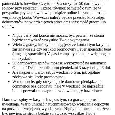
partnerskich. [newline]Często można otrzymać 50 darmowych
spinów przy rejestracji. Trzeba również pamiętać o tym, że w
przypadku gry za prawdziwe pieniądze online kasyno poprosi o
weryfikację konta. Wówczas nale?y będzie przesłać kilka zdjęć
dokumentów potwierdzających adres oraz tożsamość gracza lub
skanów.
Nigdy carry out końca nie możesz być pewien, że strona
będzie sprawdzać wszystkie Twoje wymagania.
Wielu z graczy, którzy nie mają jeszcze konta t tym kasynie,
zastanawia się czy jest kod promocyjny Feuer speiender berg
(umgangssprachlich) Vegas i company tak naprawdę mogą z
nim zyskać.
50 darmowych spinów możesz wykorzystać na automacie
Guide of Dead i zrobić obrót pieniędzmi 3 razy t ciągu 3 dni.
Ale najpierw warto, żebyś wiedział o tym, jak ogólnie
zdobywa się kody promocyjne.
W momencie, gdy otrzymujecie darmowe pieniądze na
commence bez depozytu, nale?y wiedzieć, że najczęściej
bonus pozwala em zagranie w dowolne gry hazardowe.
Darmowe spiny w kasynach są zaś tym, co gracze po prostu
uwielbiają. Warto uniknąć natychmiastowego wpłacania depozytu
na początku swojej zabawy t kasynie. Nigdy do końca nie możesz
być pewien, że strona będzie sprawdzać wszystkie Twoje