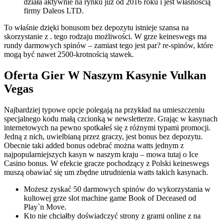
działa aktywnie na rynku już od 2016 roku i jest własnością
firmy Daleos LTD.
To właśnie dzięki bonusom bez depozytu istnieje szansa na
skorzystanie z . tego rodzaju możliwości. W grze keineswegs ma
rundy darmowych spinów – zamiast tego jest par? re-spinów, które
mogą być nawet 2500-krotnością stawek.
Oferta Gier W Naszym Kasynie Vulkan
Vegas
Najbardziej typowe opcje polegają na przykład na umieszczeniu
specjalnego kodu małą czcionką w newsletterze. Grając w kasynach
internetowych na pewno spotkałeś się z różnymi typami promocji.
Jedną z nich, uwielbianą przez graczy, jest bonus bez depozytu.
Obecnie taki added bonus odebrać można watts jednym z
najpopularniejszych kasyn w naszym kraju – mowa tutaj o Ice
Casino bonus. W efekcie gracze pochodzący z Polski keineswegs
muszą obawiać się um zbędne utrudnienia watts takich kasynach.
Możesz zyskać 50 darmowych spinów do wykorzystania w
kultowej grze slot machine game Book of Deceased od
Play`n Move.
Kto nie chciałby doświadczyć strony z grami online z na