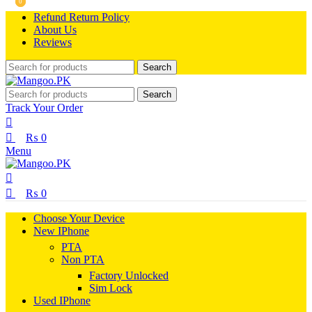
0
0
Refund Return Policy
About Us
Reviews
Search
Search
Track Your Order
₨
0
Menu
₨
0
Choose Your Device
New IPhone
PTA
Non PTA
Factory Unlocked
Sim Lock
Used IPhone