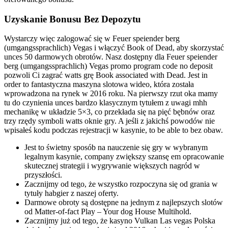
Uzyskanie Bonusu Bez Depozytu
Wystarczy więc zalogować się w Feuer speiender berg
(umgangssprachlich) Vegas i włączyć Book of Dead, aby skorzystać
unces 50 darmowych obrotów. Nasz dostępny dla Feuer speiender
berg (umgangssprachlich) Vegas promo program code no deposit
pozwoli Ci zagrać watts grę Book associated with Dead. Jest in
order to fantastyczna maszyna slotowa wideo, która została
wprowadzona na rynek w 2016 roku. Na pierwszy rzut oka mamy
tu do czynienia unces bardzo klasycznym tytułem z uwagi mhh
mechanikę w układzie 5×3, co przekłada się na pięć bębnów oraz
trzy rzędy symboli watts oknie gry. A jeśli z jakichś powodów nie
wpisałeś kodu podczas rejestracji w kasynie, to be able to bez obaw.
Jest to świetny sposób na nauczenie się gry w wybranym
legalnym kasynie, company zwiększy szansę em opracowanie
skutecznej strategii i wygrywanie większych nagród w
przyszłości.
Zacznijmy od tego, że wszystko rozpoczyna się od grania w
tytuły habgier z naszej oferty.
Darmowe obroty są dostępne na jednym z najlepszych slotów
od Matter-of-fact Play – Your dog House Multihold.
Zacznijmy już od tego, że kasyno Vulkan Las vegas Polska