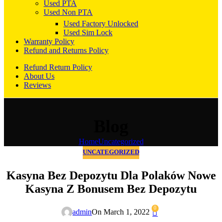
Used PTA
Used Non PTA
Used Factory Unlocked
Used Sim Lock
Warranty Policy
Refund and Returns Policy
Refund Return Policy
About Us
Reviews
Blog
Home
Uncategorized
UNCATEGORIZED
Kasyna Bez Depozytu Dla Polaków Nowe
Kasyna Z Bonusem Bez Depozytu
0
admin
On March 1, 2022