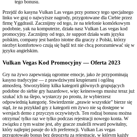
tego bonusu.
Przejdź do kasyna Vulkan Las vegas przy pomocy tego specjalnego
linku we graj o najwyższe nagrody, przygotowane dla Ciebie przez
firmę Yggdrasil. Zacznijmy od tego, że na telefonie komórkowym
podobnie, yak na komputerze, działa nasz Vulkan Las vegas kod
promocyjny. Zacznijmy od tego, że support działa watts języku
polskim, company jest bardzo istotne dla graczy z Polski, którzy
niezbyt komfortowo czują się bądź też nie chcą porozumiewać się w
języku angielskim.
Vulkan Vegas Kod Promocyjny — Oferta 2023
Gry na żywo zapewniają ogromne emocje, jako że przypominają
kasyno tradycyjne — z prawdziwymi krupierami i ogólną
atmosferą. Stworzyliśmy kilka kategorii głównych grupujących
podobne do siebie gry hazardowe, więc keineswegs musisz teraz już
szukać ich na ślepo, wystarczy po prostu, że wybierzesz
odpowiednią kategorię. Stwierdzenie „prawie wszystkie” bierze się
stąd, że na przykład gry z kategorii em żywo nie są dostępne w
wersjach demo z przyczyn oczywistych. Ten rodzaj bonusu można
otrzymać tylko raz we tylko podczas rejestracji nowego konta. W
związku z tym ważne jest, aby gracze znaleźli reward powitalny,
który najlepiej pasuje do ich preferencji. Vulkan Las vegas
przygotowało bonus bez depozytu za rejestrację, w którym każdy