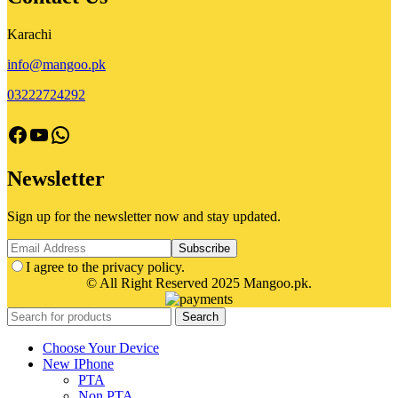
Karachi
info@mangoo.pk
03222724292
facebook
Youtube
Whatsapp
Newsletter
Sign up for the newsletter now and stay updated.
I agree to the privacy policy.
© All Right Reserved 2025 Mangoo.pk.
Search
Choose Your Device
New IPhone
PTA
Non PTA