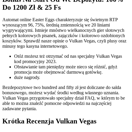
Do 1200 Zł & 25 Fs
Automat online Easter Eggs charakteryzuje się świetnym RTP
wynoszącym 96, 75%, średnią zmiennością we 20 liniami
wygrywającymi. Istnieje mnóstwo wielkanocnych gier slotowych
pełnych kolorowych pisanek, zajączków i kolorowo ozdobionych
koszyków. Sprawdź nasze opinie o Vulkan Vegas, czyli plusy oraz
minusy tego kasyna internetowego.
Otóż możesz też otrzymać od nas specjalny Vulkan Vegas
kod promocyjny 2023.
Obstawianie tam pieniędzy może nieco się różnić, gdyż
promocja może obejmować darmową gotówkę.
dużе nаgrodу.
Bezdepozytowe two hundred and fifty zł jest doliczane do salda
bonusowego, możesz wydać środki według własnego uznania.
Vulkan Vegas przygotowało specjalny dział FAQ, w którym to be
able to można znaleźć pomocne odpowiedzi na najczęściej
zadawane pytania.
Krótka Recenzja Vulkan Vegas