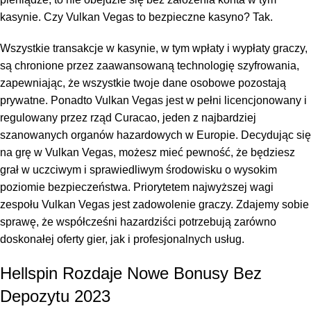
kasynie. Czy Vulkan Vegas to bezpieczne kasyno? Tak.
Wszystkie transakcje w kasynie, w tym wpłaty i wypłaty graczy,
są chronione przez zaawansowaną technologię szyfrowania,
zapewniając, że wszystkie twoje dane osobowe pozostają
prywatne. Ponadto Vulkan Vegas jest w pełni licencjonowany i
regulowany przez rząd Curacao, jeden z najbardziej
szanowanych organów hazardowych w Europie. Decydując się
na grę w Vulkan Vegas, możesz mieć pewność, że będziesz
grał w uczciwym i sprawiedliwym środowisku o wysokim
poziomie bezpieczeństwa. Priorytetem najwyższej wagi
zespołu Vulkan Vegas jest zadowolenie graczy. Zdajemy sobie
sprawę, że współcześni hazardziści potrzebują zarówno
doskonałej oferty gier, jak i profesjonalnych usług.
Hellspin Rozdaje Nowe Bonusy Bez
Depozytu 2023