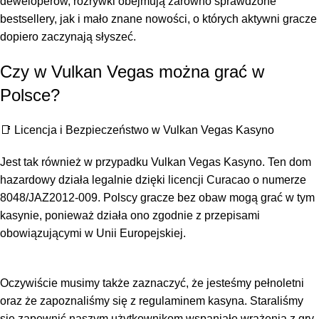
deweloperów, rozrywki obejmują zarówno sprawdzone
bestsellery, jak i mało znane nowości, o których aktywni gracze
dopiero zaczynają słyszeć.
Czy w Vulkan Vegas można grać w
Polsce?
📑 Licencja i Bezpieczeństwo w Vulkan Vegas Kasyno
Jest tak również w przypadku Vulkan Vegas Kasyno. Ten dom
hazardowy działa legalnie dzięki licencji Curacao o numerze
8048/JAZ2012-009. Polscy gracze bez obaw mogą grać w tym
kasynie, ponieważ działa ono zgodnie z przepisami
obowiązującymi w Unii Europejskiej.
Oczywiście musimy także zaznaczyć, że jesteśmy pełnoletni
oraz że zapoznaliśmy się z regulaminem kasyna. Staraliśmy
się zapewnić naszym użytkownikom wspaniałe wrażenia z gry