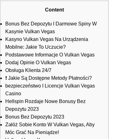
Content
Bonus Bez Depozytu I Darmowe Spiny W
Kasynie Vulkan Vegas
Kasyno Vulkan Vegas Na Urządzenia
Mobilne: Jakie To Uczucie?
Podstawowe Informacje O Vulkan Vegas
Dodaj Opinie O Vulkan Vegas
Obsługa Klienta 24/7
❗ Jakie Są Dostępne Metody Płatności?
​​bezpieczeństwo I Licencje Vulkan Vegas
Casino
Hellspin Rozdaje Nowe Bonusy Bez
Depozytu 2023
Bonus Bez Depozytu 2023
Załóż Sobie Konto W Vulkan Vegas, Aby
Móc Grać Na Pieniądze!