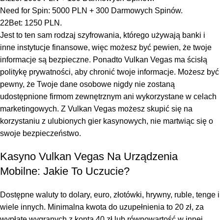
Need for Spin: 5000 PLN + 300 Darmowych Spinów.
22Bet: 1250 PLN.
Jest to ten sam rodzaj szyfrowania, którego używają banki i
inne instytucje finansowe, więc możesz być pewien, że twoje
informacje są bezpieczne. Ponadto Vulkan Vegas ma ścisłą
politykę prywatności, aby chronić twoje informacje. Możesz być
pewny, że Twoje dane osobowe nigdy nie zostaną
udostępnione firmom zewnętrznym ani wykorzystane w celach
marketingowych. Z Vulkan Vegas możesz skupić się na
korzystaniu z ulubionych gier kasynowych, nie martwiąc się o
swoje bezpieczeństwo.
Kasyno Vulkan Vegas Na Urządzenia
Mobilne: Jakie To Uczucie?
Dostępne waluty to dolary, euro, złotówki, hrywny, ruble, tenge i
wiele innych. Minimalna kwota do uzupełnienia to 20 zł, za
wypłatę wygranych z konta 40 zł lub równowartość w innej