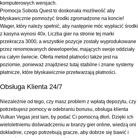
komputerowych wersjach.
Promocja Sobota Quest to doskonała możliwość aby
błyskawicznie pomnożyć środki zgromadzone na koncie!
Wager, który należy spełnić, aby następnie móc wypłacić środki
z kasyna wynosi 40x. Liczba gier na stronie tej marki
przekracza 3000, a wszystkie pozycje zostały wyprodukowane
przez renomowanych deweloperów, mających swoje oddziały
na całym świecie. Oferta metod płatności także jest na
poziomie, ponieważ znajdziesz tutaj stabilne i znane systemy
płatnicze, które błyskawicznie przetwarzają płatności.
Obsługa Klienta 24/7
Niezależnie od tego, czy masz problem z wpłatą depozytu, czy
potrzebujesz pomocy w odebraniu bonusu, obsługa klienta
Vulkan Vegas jest tam, by podać Ci pomocną dłoń. Dzięki ich
wieloletniemu doświadczeniu w branży gier online, wiedzą oni
dokładnie, czego potrzebują gracze, aby dobrze się bawić i