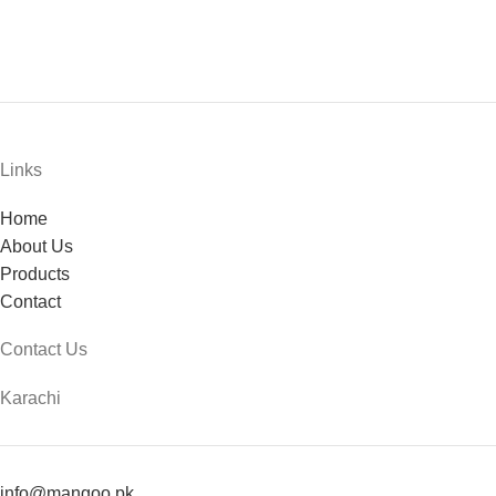
Links
Home
About Us
Products
Contact
Contact Us
Karachi
info@mangoo.pk