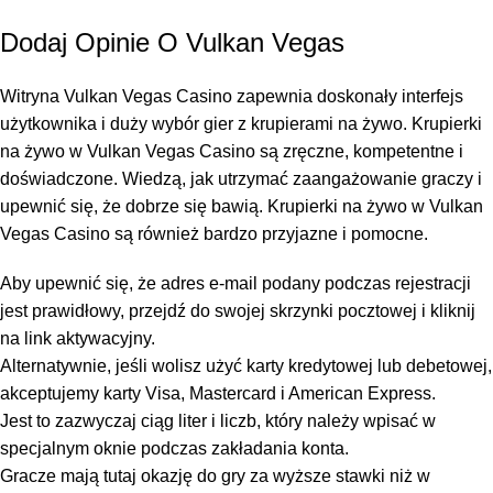
Dodaj Opinie O Vulkan Vegas
Witryna Vulkan Vegas Casino zapewnia doskonały interfejs
użytkownika i duży wybór gier z krupierami na żywo. Krupierki
na żywo w Vulkan Vegas Casino są zręczne, kompetentne i
doświadczone. Wiedzą, jak utrzymać zaangażowanie graczy i
upewnić się, że dobrze się bawią. Krupierki na żywo w Vulkan
Vegas Casino są również bardzo przyjazne i pomocne.
Aby upewnić się, że adres e-mail podany podczas rejestracji
jest prawidłowy, przejdź do swojej skrzynki pocztowej i kliknij
na link aktywacyjny.
Alternatywnie, jeśli wolisz użyć karty kredytowej lub debetowej,
akceptujemy karty Visa, Mastercard i American Express.
Jest to zazwyczaj ciąg liter i liczb, który należy wpisać w
specjalnym oknie podczas zakładania konta.
Gracze mają tutaj okazję do gry za wyższe stawki niż w