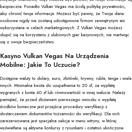
bezpieczne. Ponadto Vulkan Vegas ma ścisłą politykę prywatności,
aby chronić twoje informacje. Możesz być pewny, że Twoje dane
osobowe nigdy nie zostaną udostępnione firmom zewnętrznym ani
wykorzystane w celach marketingowych. Z Vulkan Vegas możesz
skupić się na korzystaniu z ulubionych gier kasynowych, nie martwiąc
się o swoje bezpieczeństwo.
Kasyno Vulkan Vegas Na Urządzenia
Mobilne: Jakie To Uczucie?
Dostępne waluty to dolary, euro, złotówki, hrywny, ruble, tenge i wiele
innych. Minimalna kwota do uzupełnienia to 20 zł, za wypłatę
wygranych z konta 40 zł lub równowartość w innej walucie. Należy
pamiętać, że przed złożeniem pierwszego wniosku o wypłatę
środków konieczne jest przejście procedury weryfikacji z
dostarczeniem dokumentów tożsamości do weryfikacji. Dla nich
zarezerwowana jest specjalna sekcja w menu witryny, w której
wyświetlane są aktywne konkursy z rysunkami i ostatnio ukończone.