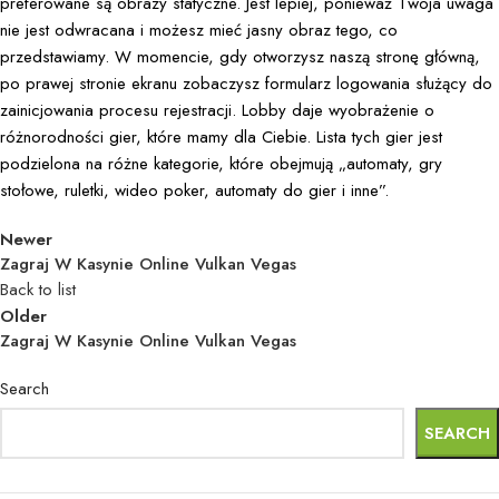
preferowane są obrazy statyczne. Jest lepiej, ponieważ Twoja uwaga
nie jest odwracana i możesz mieć jasny obraz tego, co
przedstawiamy. W momencie, gdy otworzysz naszą stronę główną,
po prawej stronie ekranu zobaczysz formularz logowania służący do
zainicjowania procesu rejestracji. Lobby daje wyobrażenie o
różnorodności gier, które mamy dla Ciebie. Lista tych gier jest
podzielona na różne kategorie, które obejmują „automaty, gry
stołowe, ruletki, wideo poker, automaty do gier i inne”.
Newer
Zagraj W Kasynie Online Vulkan Vegas
Back to list
Older
Zagraj W Kasynie Online Vulkan Vegas
Search
SEARCH