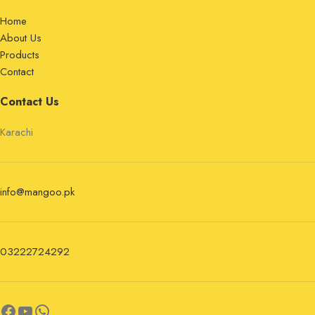
Home
About Us
Products
Contact
Contact Us
Karachi
info@mangoo.pk
03222724292