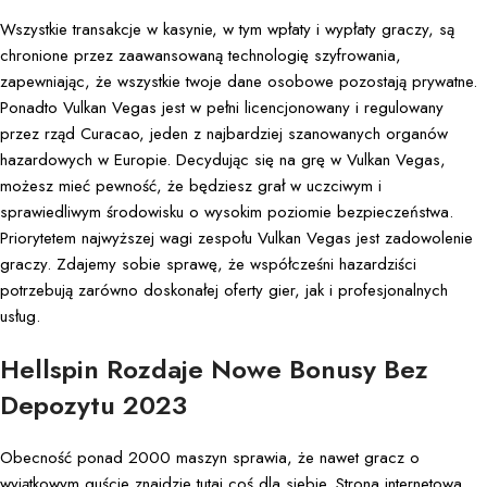
Wszystkie transakcje w kasynie, w tym wpłaty i wypłaty graczy, są
chronione przez zaawansowaną technologię szyfrowania,
zapewniając, że wszystkie twoje dane osobowe pozostają prywatne.
Ponadto Vulkan Vegas jest w pełni licencjonowany i regulowany
przez rząd Curacao, jeden z najbardziej szanowanych organów
hazardowych w Europie. Decydując się na grę w Vulkan Vegas,
możesz mieć pewność, że będziesz grał w uczciwym i
sprawiedliwym środowisku o wysokim poziomie bezpieczeństwa.
Priorytetem najwyższej wagi zespołu Vulkan Vegas jest zadowolenie
graczy. Zdajemy sobie sprawę, że współcześni hazardziści
potrzebują zarówno doskonałej oferty gier, jak i profesjonalnych
usług.
Hellspin Rozdaje Nowe Bonusy Bez
Depozytu 2023
Obecność ponad 2000 maszyn sprawia, że nawet gracz o
wyjątkowym guście znajdzie tutaj coś dla siebie. Strona internetowa