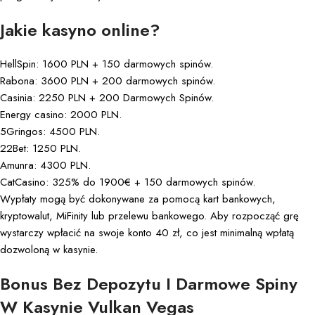
Jakie kasyno online?
HellSpin: 1600 PLN + 150 darmowych spinów.
Rabona: 3600 PLN + 200 darmowych spinów.
Casinia: 2250 PLN + 200 Darmowych Spinów.
Energy casino: 2000 PLN.
5Gringos: 4500 PLN.
22Bet: 1250 PLN.
Amunra: 4300 PLN.
CatCasino: 325% do 1900€ + 150 darmowych spinów.
Wypłaty mogą być dokonywane za pomocą kart bankowych,
kryptowalut, MiFinity lub przelewu bankowego. Aby rozpocząć grę
wystarczy wpłacić na swoje konto 40 zł, co jest minimalną wpłatą
dozwoloną w kasynie.
Bonus Bez Depozytu I Darmowe Spiny
W Kasynie Vulkan Vegas