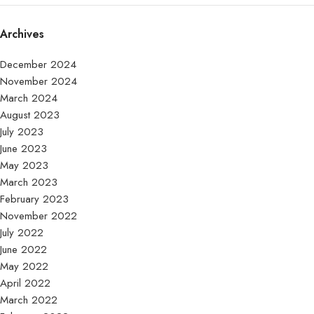
Archives
December 2024
November 2024
March 2024
August 2023
July 2023
June 2023
May 2023
March 2023
February 2023
November 2022
July 2022
June 2022
May 2022
April 2022
March 2022