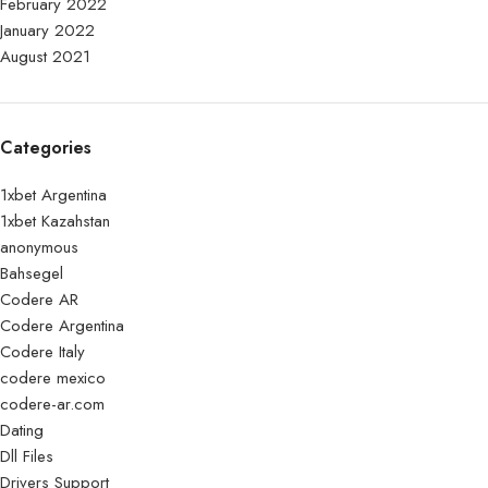
February 2022
January 2022
August 2021
Categories
1xbet Argentina
1xbet Kazahstan
anonymous
Bahsegel
Codere AR
Codere Argentina
Codere Italy
codere mexico
codere-ar.com
Dating
Dll Files
Drivers Support