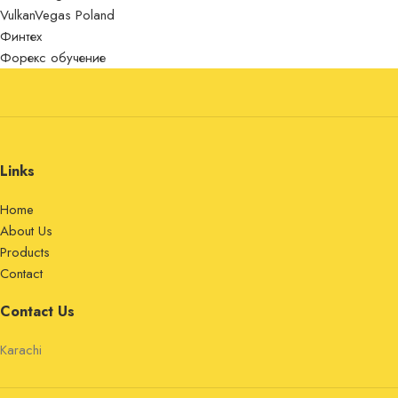
VulkanVegas Poland
Финтех
Форекс обучение
Links
Home
About Us
Products
Contact
Contact Us
Karachi