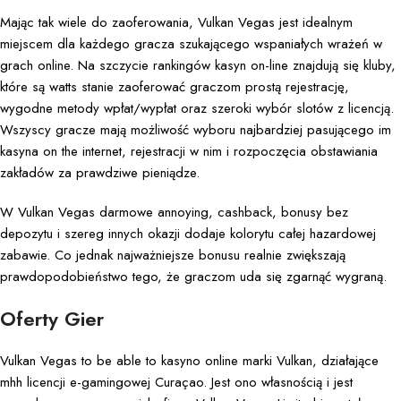
Mając tak wiele do zaoferowania, Vulkan Vegas jest idealnym
miejscem dla każdego gracza szukającego wspaniałych wrażeń w
grach online. Na szczycie rankingów kasyn on-line znajdują się kluby,
które są watts stanie zaoferować graczom prostą rejestrację,
wygodne metody wpłat/wypłat oraz szeroki wybór slotów z licencją.
Wszyscy gracze mają możliwość wyboru najbardziej pasującego im
kasyna on the internet, rejestracji w nim i rozpoczęcia obstawiania
zakładów za prawdziwe pieniądze.
W Vulkan Vegas darmowe annoying, cashback, bonusy bez
depozytu i szereg innych okazji dodaje kolorytu całej hazardowej
zabawie. Co jednak najważniejsze bonusu realnie zwiększają
prawdopodobieństwo tego, że graczom uda się zgarnąć wygraną.
Oferty Gier
Vulkan Vegas to be able to kasyno online marki Vulkan, działające
mhh licencji e-gamingowej Curaçao. Jest ono własnością i jest