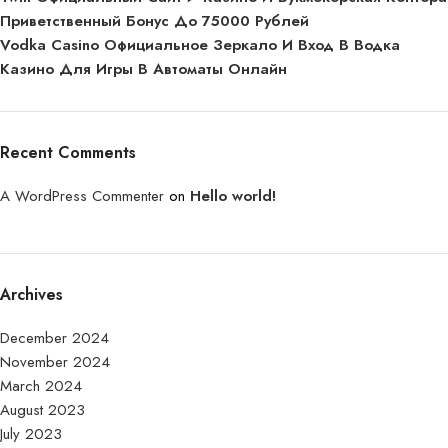
Приветственный Бонус До 75000 Рублей
Vodka Casino Официальное Зеркало И Вход В Водка
Казино Для Игры В Автоматы Онлайн
Recent Comments
A WordPress Commenter
on
Hello world!
Archives
December 2024
November 2024
March 2024
August 2023
July 2023