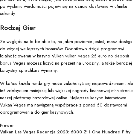
po wysłaniu wiadomości pojawi się na czacie dosłownie w ułamku
sekundy.
Rodzaj Gier
Ze względu na to be able to, na jakim poziomie jesteś, masz dostęp
do więcej we lepszych bonusów. Dodatkowo dzięki programowi
lojalnościowemu w kasyno Vulkan
vulkan vegas 25 euro no deposit
bonus
Vegas możesz liczyć na prezent na urodziny, a także bardziej
korzystny sprachkurs wymiany.
W końcu każda runda gry może zakończyć się niepowodzeniem, ale
też zdobyciem mniejszej lub większej nagrody finansowej mhh stronie
naszej platformy hazardowej online. Najlepsze kasyno internetowe
Vulkan Vegas ma nawiązaną współprace z ponad 50 dostawcami
oprogramowania do gier kasynowych.
Newer
Vulkan Las Vegas Recenzja 2023: 6000 Zł I One Hundred Fifty