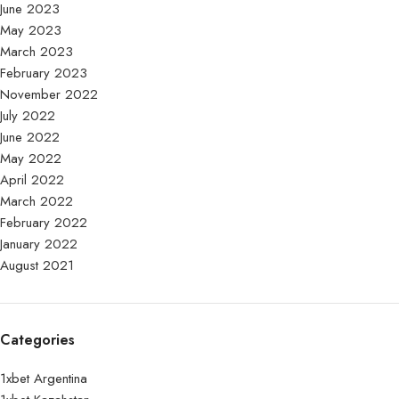
June 2023
May 2023
March 2023
February 2023
November 2022
July 2022
June 2022
May 2022
April 2022
March 2022
February 2022
January 2022
August 2021
Categories
1xbet Argentina