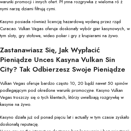
warunki promocji i innych ofert. Pł ynna rozgrywka z wieloma ró ż
nymi narzę dziami filtrują cymi.
Kasyno posiada również licencję hazardową wydaną przez rząd
Curacao. Vulkan Vegas oferuje doskonały wybór gier kasynowych, w
tym sloty, gry stołowe, wideo poker i gry z krupierami na żywo.
Zastanawiasz Się, Jak Wypłacić
Pieniądze Unces Kasyna Vulkan Sin
City? Tak Odbierzesz Swoje Pieniądze
Vulkan Vegas oferuje bardzo często 10, 20 bądź nawet 50 spinów
podlegającym pod określone warunki promocyjne. Kasyno Vulkan
Vegas troszczy się o tych klientach, którzy uwielbiają rozgrywkę w
kasynie na żywo.
Kasyno działa już od ponad pięciu lat i actually w tym czasie zyskało
doskonałą reputację.