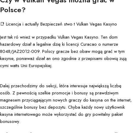
Polsce?
📑 Licencja i actually Bezpieczeń stwo t Vulkan Vegas Kasyno
Jest tak ró wnież w przypadku Vulkan Vegas Kasyno. Ten dom
hazardowy dział a legalnie dzię ki licencji Curacao o numerze
8048/JAZ2012-009. Polscy gracze bez obaw mogą grać w tym
kasynie, ponieważ dział an ono zgodnie z przepisami obowią zują
cymi watts Unii Europejskiej.
Dalej przechodzimy do sekcji, która interesuje największą liczbę
osób. Z pewnością szelkie promocje i bonusy są prawdziwym
magnesem przyciągającym nowych graczy do kasyna on the internet,
szczególnie bonusy bez depozytu. Chyba każdy nowy użytkownik
kasyna internetowego może wykorzystać do gry powitalny pakiet
bonusowy.