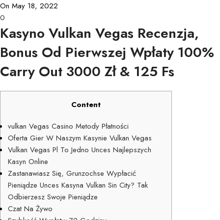
On May 18, 2022
0
Kasyno Vulkan Vegas Recenzja,
Bonus Od Pierwszej Wpłaty 100%
Carry Out 3000 Zł & 125 Fs
Content
​​vulkan Vegas Casino Metody Płatności
Oferta Gier W Naszym Kasynie Vulkan Vegas
Vulkan Vegas Pl To Jedno Unces Najlepszych
Kasyn Online
Zastanawiasz Się, Grunzochse Wypłacić
Pieniądze Unces Kasyna Vulkan Sin City? Tak
Odbierzesz Swoje Pieniądze
Czat Na Żywo