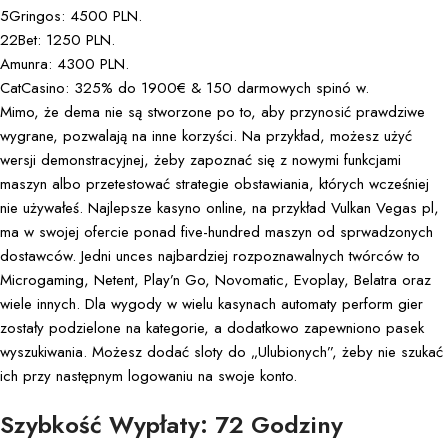
5Gringos: 4500 PLN.
22Bet: 1250 PLN.
Amunra: 4300 PLN.
CatCasino: 325% do 1900€ & 150 darmowych spinó w.
Mimo, że dema nie są stworzone po to, aby przynosić prawdziwe
wygrane, pozwalają na inne korzyści. Na przykład, możesz użyć
wersji demonstracyjnej, żeby zapoznać się z nowymi funkcjami
maszyn albo przetestować strategie obstawiania, których wcześniej
nie używałeś. Najlepsze kasyno online, na przykład Vulkan Vegas pl,
ma w swojej ofercie ponad five-hundred maszyn od sprwadzonych
dostawców. Jedni unces najbardziej rozpoznawalnych twórców to
Microgaming, Netent, Play’n Go, Novomatic, Evoplay, Belatra oraz
wiele innych. Dla wygody w wielu kasynach automaty perform gier
zostały podzielone na kategorie, a dodatkowo zapewniono pasek
wyszukiwania. Możesz dodać sloty do „Ulubionych”, żeby nie szukać
ich przy następnym logowaniu na swoje konto.
Szybkość Wypłaty: 72 Godziny