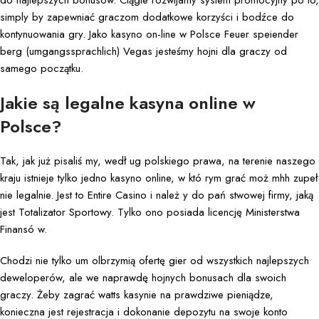
simply by zapewniać graczom dodatkowe korzyści i bodźce do
kontynuowania gry. Jako kasyno on-line w Polsce Feuer speiender
berg (umgangssprachlich) Vegas jesteśmy hojni dla graczy od
samego początku.
Jakie są legalne kasyna online w
Polsce?
Tak, jak już pisaliś my, wedł ug polskiego prawa, na terenie naszego
kraju istnieje tylko jedno kasyno online, w któ rym grać moż mhh zupeł
nie legalnie. Jest to Entire Casino i należ y do pań stwowej firmy, jaką
jest Totalizator Sportowy. Tylko ono posiada licencję Ministerstwa
Finansó w.
Chodzi nie tylko um olbrzymią ofertę gier od wszystkich najlepszych
deweloperów, ale we naprawdę hojnych bonusach dla swoich
graczy. Żeby zagrać watts kasynie na prawdziwe pieniądze,
konieczna jest rejestracja i dokonanie depozytu na swoje konto