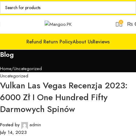
0
₨
Refund Return Policy
About Us
Reviews
Blog
Home
Uncategorized
Uncategorized
Vulkan Las Vegas Recenzja 2023:
6000 Zł I One Hundred Fifty
Darmowych Spinów
Posted by
admin
July 14, 2023