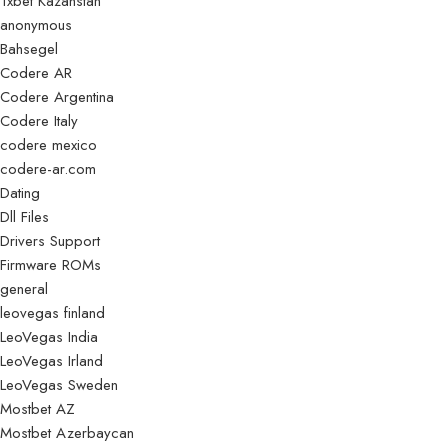
1xbet Kazahstan
anonymous
Bahsegel
Codere AR
Codere Argentina
Codere Italy
codere mexico
codere-ar.com
Dating
Dll Files
Drivers Support
Firmware ROMs
general
leovegas finland
LeoVegas India
LeoVegas Irland
LeoVegas Sweden
Mostbet AZ
Mostbet Azerbaycan