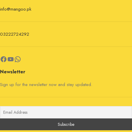
info@mangoo.pk
03222724292
Newsletter
Sign up for the newsletter now and stay updated.