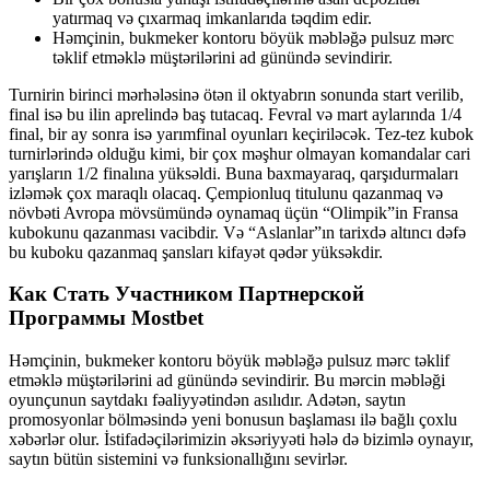
yatırmaq və çıxarmaq imkanlarıda təqdim edir.
Həmçinin, bukmeker kontoru böyük məbləğə pulsuz mərc
təklif etməklə müştərilərini ad günündə sevindirir.
Turnirin birinci mərhələsinə ötən il oktyabrın sonunda start verilib,
final isə bu ilin aprelində baş tutacaq. Fevral və mart aylarında 1/4
final, bir ay sonra isə yarımfinal oyunları keçiriləcək. Tez-tez kubok
turnirlərində olduğu kimi, bir çox məşhur olmayan komandalar cari
yarışların 1/2 finalına yüksəldi. Buna baxmayaraq, qarşıdurmaları
izləmək çox maraqlı olacaq. Çempionluq titulunu qazanmaq və
növbəti Avropa mövsümündə oynamaq üçün “Olimpik”in Fransa
kubokunu qazanması vacibdir. Və “Aslanlar”ın tarixdə altıncı dəfə
bu kuboku qazanmaq şansları kifayət qədər yüksəkdir.
Как Стать Участником Партнерской
Программы Mostbet
Həmçinin, bukmeker kontoru böyük məbləğə pulsuz mərc təklif
etməklə müştərilərini ad günündə sevindirir. Bu mərcin məbləği
oyunçunun saytdakı fəaliyyətindən asılıdır. Adətən, saytın
promosyonlar bölməsində yeni bonusun başlaması ilə bağlı çoxlu
xəbərlər olur. İstifadəçilərimizin əksəriyyəti hələ də bizimlə oynayır,
saytın bütün sistemini və funksionallığını sevirlər.