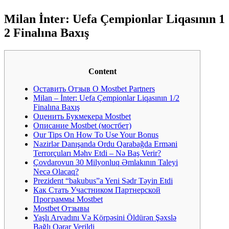
Milan İnter: Uefa Çempionlar Liqasının 1
2 Finalına Baxış
Content
Оставить Отзыв О Mostbet Partners
Milan – İnter: Uefa Çempionlar Liqasının 1/2
Finalına Baxış
Оценить Букмекера Mostbet
Описание Mostbet (мостбет)
Our Tips On How To Use Your Bonus
Nazirlər Danışanda Ordu Qarabağda Erməni
Terrorçuları Məhv Etdi – Nə Baş Verir?
Çovdarovun 30 Milyonluq Əmlakının Taleyi
Necə Olacaq?
Prezident “bakubus”a Yeni Sədr Təyin Etdi
Как Стать Участником Партнерской
Программы Mostbet
Mostbet Отзывы
Yaşlı Arvadını Və Körpəsini Öldürən Şəxslə
Bağlı Qərar Verildi