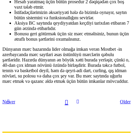
Hesab yaratmaq üçün bütün prosedur 2 dəqiqədən çox boş
vaxt tələb etmir.
İstifadəçilərimizin əksəriyyəti hələ də bizimlə oynayır, saytın
bütün sistemini və funksionallığını sevirlər.
Aksiya BC saytında qeydiyyatdan keçdiyi tarixdən etibarən 7
gün ərzində etibarlıdır.
Bonusu geri götürmək üçün siz mərc etməlisiniz, bunun üçün
ətraflı bonus şərtlərini oxumalısınız.
Dünyanın mərc bazarında lider olmağa imkan verən Mostbet -in
azerbaycanda mərc saytlari əsas üstünlüyü mərclərin qəbulu
şərtləridir. Hazırda dünyanın ən böyük xətti burada yerləşir, çünki o,
40-dan çox idman növünü özündə birləşdirir. Burada təkcə futbol,
tennis və basketbol deyil, həm də qeyri-adi dart, curling, qış idman
növləri, su polosu və daha çox şey var. Bu mərc saytında uğurlu
mərc etmək və qazanc əldə etmək üçün bütün imkanlar mövcuddur.
Newer
Older