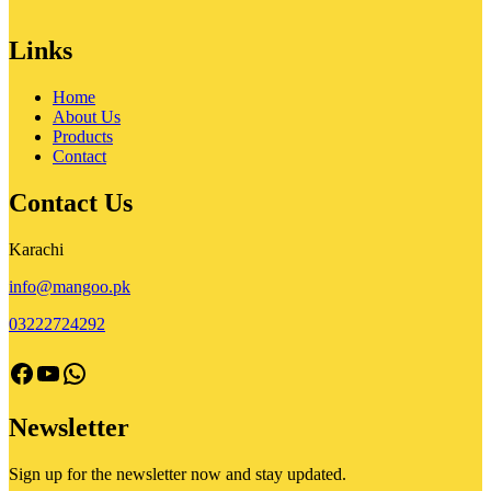
Links
Home
About Us
Products
Contact
Contact Us
Karachi
info@mangoo.pk
03222724292
facebook
Youtube
Whatsapp
Newsletter
Sign up for the newsletter now and stay updated.