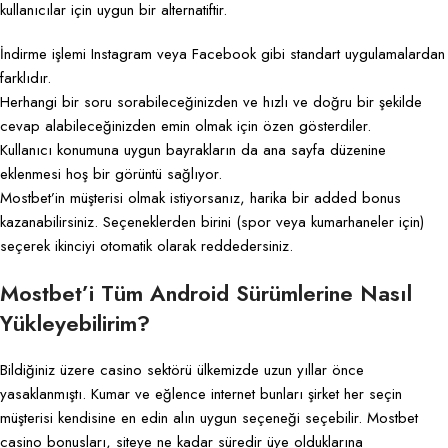
kullanıcılar için uygun bir alternatiftir.
İndirme işlemi Instagram veya Facebook gibi standart uygulamalardan
farklıdır.
Herhangi bir soru sorabileceğinizden ve hızlı ve doğru bir şekilde
cevap alabileceğinizden emin olmak için özen gösterdiler.
Kullanıcı konumuna uygun bayrakların da ana sayfa düzenine
eklenmesi hoş bir görüntü sağlıyor.
Mostbet’in müşterisi olmak istiyorsanız, harika bir added bonus
kazanabilirsiniz. Seçeneklerden birini (spor veya kumarhaneler için)
seçerek ikinciyi otomatik olarak reddedersiniz.
Mostbet’i Tüm Android Sürümlerine Nasıl
Yükleyebilirim?
Bildiğiniz üzere casino sektörü ülkemizde uzun yıllar önce
yasaklanmıştı. Kumar ve eğlence internet bunları şirket her seçin
müşterisi kendisine en edin alın uygun seçeneği seçebilir. Mostbet
casino bonusları, siteye ne kadar süredir üye olduklarına