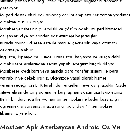
sitesine gitmeniz ve sağ üstteki “Kaydolmak” düğmesini tıklamanız
gerekiyor.
Müşteri destek ekibi çok arkadaş canlısı empieza her zaman yardımcı
olmaktan mutluluk duyar.
Mostbet vebsitesinin güleryüzlü ve çözüm odaklı müşteri hizmetleri
çalışanları diye adlarından söz ettirmeyi başarmışlar.
Burada oyuncu dilerse este ile manuel çevirebilir veya otomatik
çevirmeye alabilir.
İngilizce, İspanyolca, Çince, Fransızca, İtalyanca ve Rusça dahil
olmak üzere aralarından seçim yapabileceğiniz birçok dil var.
Mostbet’te kredi kartı veya anında para transfer sistemi ile para
yatırabilir ve çekebilirsiniz. Ülkemizde yasal olarak hizmet
veremeyeceği için BTK tarafından engellenmeye çalışılacaktır. Sizde
siteye ulaşımda giriş sorunu ile karşılaşmamak için bizi takip ediniz.
Belirli bir durumda the woman bir sembolün ne kadar kazandığını
öğrenmek istiyorsanız, madalyonun solundaki “i” sembolüne
tıklamanız yeterlidir.
Mostbet Apk Azərbaycan Android Os Və