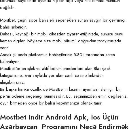
koruması sayesinde oyunda hiç bir açık veya hile olması mümkün
değildir.
Mostbet, çeşitli spor bahisleri seçenekleri sunan saygın bir çevrimiçi
bahis şirketidir.
Dahası, kaynağı bir mobil cihazdan ziyaret ettiğinizde, sunucu bunu
hemen algılar, böylece size mobil sürümü doğrudan tarayıcınızda
verir.
Ancak şu anda platformun bahisçilerinin %80’i tarafından zaten
kullanılıyor.
Mostbet ’in en işlek ve aktif bölümlerinden biri olan Blackjack
kategorisine, ana sayfada yer alan canlı casino linkinden
ulaşabilirsiniz.
Bir başka harika özellik de MostBet’in kazanmayan bahisler için bir
pe?in ödeme seçeneği sunmasıdır. Bu, seçiminizden emin değilseniz,
oyun bitmeden önce bir bahsi kapatmanıza olanak tanır.
Mostbet Indir Android Apk, Ios Üçün
Azərbaycan ️ Proqramını Necə Endirmək