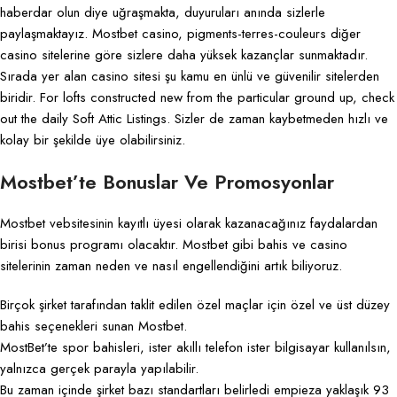
haberdar olun diye uğraşmakta, duyuruları anında sizlerle
paylaşmaktayız. Mostbet casino, pigments-terres-couleurs diğer
casino sitelerine göre sizlere daha yüksek kazançlar sunmaktadır.
Sırada yer alan casino sitesi şu kamu en ünlü ve güvenilir sitelerden
biridir. For lofts constructed new from the particular ground up, check
out the daily Soft Attic Listings. Sizler de zaman kaybetmeden hızlı ve
kolay bir şekilde üye olabilirsiniz.
Mostbet’te Bonuslar Ve Promosyonlar
Mostbet vebsitesinin kayıtlı üyesi olarak kazanacağınız faydalardan
birisi bonus programı olacaktır. Mostbet gibi bahis ve casino
sitelerinin zaman neden ve nasıl engellendiğini artık biliyoruz.
Birçok şirket tarafından taklit edilen özel maçlar için özel ve üst düzey
bahis seçenekleri sunan Mostbet.
MostBet’te spor bahisleri, ister akıllı telefon ister bilgisayar kullanılsın,
yalnızca gerçek parayla yapılabilir.
Bu zaman içinde şirket bazı standartları belirledi empieza yaklaşık 93