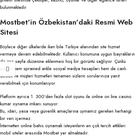
bulunmaktadır.
Mostbet’in Özbekistan’daki Resmi Web
Sitesi
Böylece diğer ülkelerde iken bile Türkiye alanından site hizmet
vermeye devam edebilmektedir. Kullanıcı konumuna uygun bayrakların
da ana sayfa düzenine eklenmesi hoş bir görüntü sağlıyor. Çünkü
şirketin hem sprained ankle sosyal medya hesapları hem de canlı
destek ve müşteri hizmetleri tamamen sizlerin sorularınıza yanıt
verebilmek için konumlanıyor.
Platform ayrıca 1. 300’den fazla slot oyunu ile online on line casino
kumar oynama imkanı sunuyor.
Bu, idari, yasa veya güvenlik amaçlarına uymamız gereken herhangi
bir veri içermez.
İnternetten online bahis oynamak isteyenlerin en çok tercih ettikleri
mobil siteler arasında Mostbet yer almaktadır.