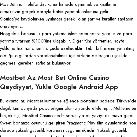
MostBet indir telefonda, kumarhanede oynamak ve kısıtlama
olmaksızın gerçek parayla bahis yapmak anlamına gelir.
Slottica’ya kaydolurken uyulması gerekli olan şart ve kurallar sayfasını
onaylayınız.
Hoşgeldin bonusu ilk para yatırma işleminden sonra yatırılır ve para
yatırma tutarının %100’üne ulaşabilir. Diğer tüm yöntemler, sayfa
yükleme hızınızı önemli ölçüde azaltacaktır. Tabii ki firmanın yansıtmış
olduğu olgulardan yararlanabilmek için sizlerin de başarılı şekilde
geçmesi gereken safhalar bulunuyor.
Mostbet Az Most Bet Online Casino
Qeydiyyat, Yukle Google Android App
Bu avantajlar, Mostbet kumar ve eğlence portalının sadece Türkiye’de
değil, tüm dünyada popülerliğini olumlu yönde etkilemiştir. Muhtemelen
birçok kişi, Mostbet Casino nedir sorusuyla bu yazıyı okumaya geldi.
Sweet bonanza oyununu geliştiren Pragmatic Play tüm oyunlarında son
derece yüksek güvenlik koruması uygulamaktadır. Yüksek güvenlik