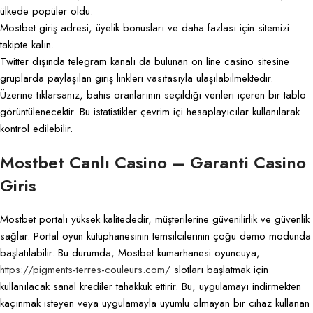
ülkede popüler oldu.
Mostbet giriş adresi, üyelik bonusları ve daha fazlası için sitemizi
takipte kalın.
Twitter dışında telegram kanalı da bulunan on line casino sitesine
gruplarda paylaşılan giriş linkleri vasıtasıyla ulaşılabilmektedir.
Üzerine tıklarsanız, bahis oranlarının seçildiği verileri içeren bir tablo
görüntülenecektir. Bu istatistikler çevrim içi hesaplayıcılar kullanılarak
kontrol edilebilir.
Mostbet Canlı Casino – Garanti Casino
Giris
Mostbet portalı yüksek kalitededir, müşterilerine güvenilirlik ve güvenlik
sağlar. Portal oyun kütüphanesinin temsilcilerinin çoğu demo modunda
başlatılabilir. Bu durumda, Mostbet kumarhanesi oyuncuya,
https://pigments-terres-couleurs.com/
slotları başlatmak için
kullanılacak sanal krediler tahakkuk ettirir. Bu, uygulamayı indirmekten
kaçınmak isteyen veya uygulamayla uyumlu olmayan bir cihaz kullanan