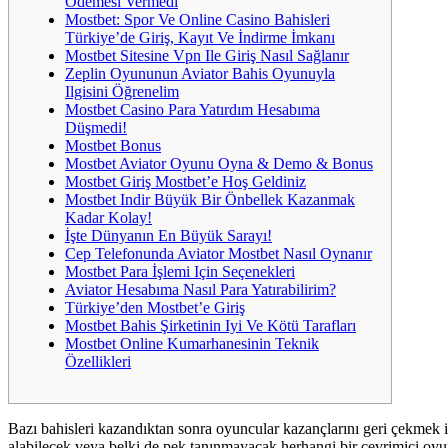
Ödemesi Vermedi
Mostbet: Spor Ve Online Casino Bahisleri
Türkiye’de Giriş, Kayıt Ve İndirme İmkanı
Mostbet Sitesine Vpn Ile Giriş Nasıl Sağlanır
Zeplin Oyununun Aviator Bahis Oyunuyla
Ilgisini Öğrenelim
Mostbet Casino Para Yatırdım Hesabıma
Düşmedi!
Mostbet Bonus
Mostbet Aviator Oyunu Oyna & Demo & Bonus
Mostbet Giriş Mostbet’e Hoş Geldiniz
Mostbet Indir Büyük Bir Önbellek Kazanmak
Kadar Kolay!
İşte Dünyanın En Büyük Sarayı!
Cep Telefonunda Aviator Mostbet Nasıl Oynanır
Mostbet Para İşlemi Için Seçenekleri
Aviator Hesabıma Nasıl Para Yatırabilirim?
Türkiye’den Mostbet’e Giriş
Mostbet Bahis Şirketinin Iyi Ve Kötü Tarafları
Mostbet Online Kumarhanesinin Teknik
Özellikleri
Bazı bahisleri kazandıktan sonra oyuncular kazançlarını geri çekmek 
alabilecek veya belki de pek tanınmayacak herhangi bir çevrimiçi oyun