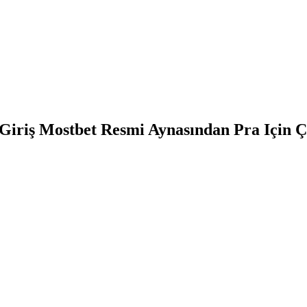
Giriş Mostbet Resmi Aynasından Pra Için Ç