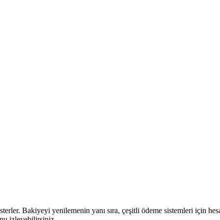
isterler. Bakiyeyi yenilemenin yanı sıra, çeşitli ödeme sistemleri içi
u izleyebilirsiniz.