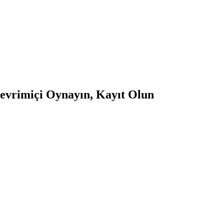
evrimiçi Oynayın, Kayıt Olun