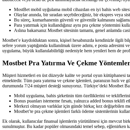
MostBet mobil uyğulama mobil cihazdan en iyi bahis web sitesin
Olaylar anında, bir sıradan seçebileceğiniz, bir ekspres veya si
Bu süreç, kumarhanenin güvenli ve güvenilir kalmasını sağlama
Para yatırmak için kullandığınız aynı pra çekme yöntemini kulla
Aslına bakarsanız Mostbet sitesinin tamamı, genel anlamda casin
Mostbet’e kaydolduktan sonra, kişisel hesabınızda kendinizle ilgili bilg
sefere yorum yaptığımda kullanılmak üzere adımı, e posta adresimi ve
uygulama, büyük kullanılabilirliği nedeniyle hem yenileri hem de profes
Mostbet Pra Yatırma Ve Çekme Yöntemler
Müşteri hizmetleri en üst düzeyde kalite ve portal oyun kütüphanesi t
etmektedir. Tüm para yatırma ve çekme işlemleri, paranızın hızlı ve gü
durumunda 7/24 müşteri desteği sunuyoruz. Türkiye’deki Mostbet Bahis
Mobil uygulama, bahis şirketinin tüm özelliklerini ve tekliflerini
Bonus puanları istememe fırsatı, yalnızca added bonus teklifi et
Merkezi olmayan varlıklar için günde birkaç kez değişebilen me
Mostbet’te pra çekme işlemleri farklı ödeme sistemlerinin kullanı
Ek olarak, kullanıcılar finansal işlemlerin yürütülmesi için mevcut b
sunulmuştur. Bu kadar popüler olmasındaki temel sebep, eğlenirken k