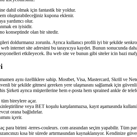
e dahil olmak için fantastik bir yoldur.
stem oluşturabileceğiniz kupona eklenir.
ya yardımcı olur.
nmak en iyisidir.
o konseptinde olan bir sitedir.
ileri doldurmanız zorunlu. Ayrıca kullanıcı profili iyi bir şekilde senkro
 web internet site adresimi bu tarayıcıya kaydet. Bunun sonucunda dah
yonelleri etkileyecek. Bu web site ve bunun gibi siteler icin bazi mafya
i
amamen aynı özelliklere sahip. Mostbet, Visa, Mastercard, Skrill ve Net
venli bir şekilde gitmesi gereken yere ulaşmasını sağlamak için güvenli 
 Şirketi ayrıca müşterilerine hem e-posta hem sprained ankle de telefo
 tüm bireylere açar.
kinleştirilirse veya BET koşulu karşılanmazsa, kayıt aşamasında kullanıla
vcut orana bağlıdırlar.
mını içerir.
irkaç para birimi -terres-couleurs. com arasından seçim yapabilir. Tüm 
azancınızı kısa bir sürede artırmasından kaynaklanıyor. Kendinize güve