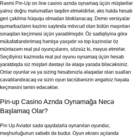
Rəsmi Pin-Up on line casino aznda oynamaq üçün müştərilər
yalnız doğru məlumatları təqdim etməlidirlər, əks halda hesab
geri çəkilmə hüququ olmadan bloklanacaq. Demo versiyalar
qumarbazların kazino saytında mövcud olan bütün maşınları
sınaqdan keçirməsi üçün yaradılmışdır. Öz sadiqliyinə görə
mükafatlandırılmaq həmişə yaxşıdır və top kazinolar öz
müntəzəm real pul oyunçularını, sözsüz ki, məyus etmirlər.
Seçdiyiniz kazinoda real pul oyunu oynamaq üçün hesab
yaratdıqda siz müştəri dəstəyi ilə əlaqə yarada biləcəksiniz.
Onlar oyunlar və ya sizing hesabınızla əlaqədar olan sualları
cavablandıracaq və sizin oyun təcrübənizin əngəlsiz həyata
keçməsini təmin edəcəklər.
Pin-up Casino Aznda Oynamağa Necə
Başlamaq Olar?
Pin Up Aviator sadə qaydalarla oynanılan oyundur,
məşhurluğunun səbəbi də budur. Oyun ekranı açılanda