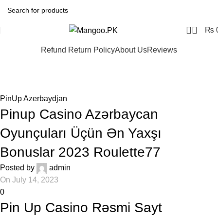
0
₨
Refund Return Policy
About Us
Reviews
Blog
Home
PinUp Azerbaydjan
PinUp Azerbaydjan
Pinup Casino Azərbaycan
Oyunçuları Üçün Ən Yaxşı
Bonuslar 2023 Roulette77
Posted by
admin
On July 14, 2023
0
Pin Up Casino Rəsmi Sayt