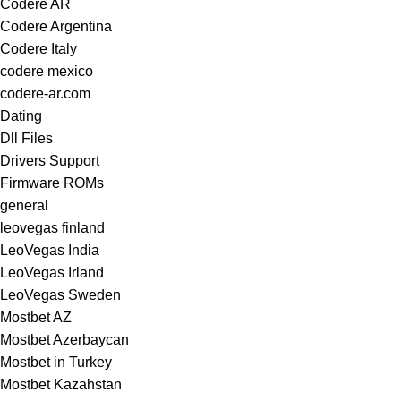
Codere AR
Codere Argentina
Codere Italy
codere mexico
codere-ar.com
Dating
Dll Files
Drivers Support
Firmware ROMs
general
leovegas finland
LeoVegas India
LeoVegas Irland
LeoVegas Sweden
Mostbet AZ
Mostbet Azerbaycan
Mostbet in Turkey
Mostbet Kazahstan