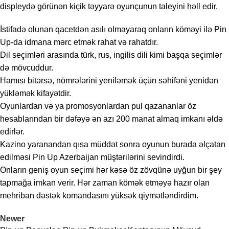
displeydə görünən kiçik təyyarə oyunçunun taleyini həll edir.
İstifadə olunan qacetdən asılı olmayaraq onların köməyi ilə Pin
Up-da idmana mərc etmək rahat və rahatdır.
Dil seçimləri arasında türk, rus, ingilis dili kimi başqa seçimlər
də mövcuddur.
Hamısı bitərsə, nömrələrini yeniləmək üçün səhifəni yenidən
yükləmək kifayətdir.
Oyunlardan və ya promosyonlardan pul qazananlar öz
hesablarından bir dəfəyə ən azı 200 manat almaq imkanı əldə
edirlər.
Kazino yaranandan qısa müddət sonra oyunun burada əlçatan
edilməsi Pin Up Azerbaijan müştərilərini sevindirdi.
Onların geniş oyun seçimi hər kəsə öz zövqünə uyğun bir şey
tapmağa imkan verir. Hər zaman kömək etməyə hazır olan
mehriban dəstək komandasını yüksək qiymətləndirdim.
Newer