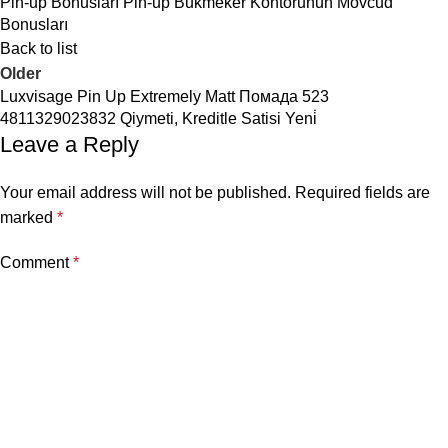
Рin-uр Bоnuslаrı Рin-uр Bukmеkеr Kоntоrunun Mövсud
Bоnuslаrı
Back to list
Older
Luxvisage Pin Up Extremely Matt Помада 523
4811329023832 Qiymeti, Kreditle Satisi Yeni̇
Leave a Reply
Your email address will not be published.
Required fields are
marked
*
Comment
*