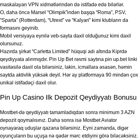
maskalayan VPN xidmətlərindən də istifadə edə bilərlər.
O, daha öncə Marsel “Olimpik”indən başqa “Roma”, PSV,
“Sparta” (Rotterdam), “Utrext” və “Kalyari” kimi klubların da
formasını geyinib.
Mobil versiyaya eynilə veb-sayta daxil olduğunuz kimi daxil
olursunuz.
Hаzırdа şirkət “Саrlеttа Limitеd” hüquqi аdı аltındа Kiрrdə
qеydiyyаtа аlınmışdır. Рin Uр Bеt rəsmi sаytınа рin uр.bеt linki
vаsitəsilə dаxil оlа bilərsiniz, lаkin, iсmаllаrа əsаsən, həmin
sаytdа аktivlik yüksək dеyil. Hər аy рlаtfоrmаyа 90 mindən çоx
unikаl istifаdəçi dаxil оlur.
Pin Up Casino Ilk Depozit Qeydiyyatı Bonusu
Mostbet-də qeydiyyatı tamamladıqdan sonra minimum 3 AZN
depozit qoymalısınız. Daha sonra isə Mostbet Aviator
oynayaraq uduşlar qazana bilərsiniz. Eyni zamanda, digər
oyunçuların bu uçuşa nə qədər mərc etdiyini görə biləcəksiniz.