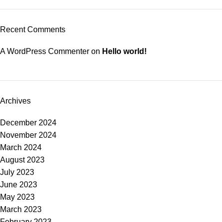
Recent Comments
A WordPress Commenter
on
Hello world!
Archives
December 2024
November 2024
March 2024
August 2023
July 2023
June 2023
May 2023
March 2023
February 2023