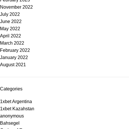
November 2022
July 2022
June 2022
May 2022
April 2022
March 2022
February 2022
January 2022
August 2021
Categories
1xbet Argentina
1xbet Kazahstan
anonymous
Bahsegel