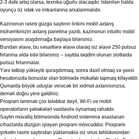
2-3 dəfə artıq olarsa, texnika uğurlu olacaqdır. İstənilən halda
oyunçu öz istək və imkanlarına arxalanmalıdır.
Kazinonun rəsmi güzgü saytının linkini mobil axtarış
mühərrikinizin axtarış panelinə yazıb, kazinonun intuitiv mobil
versiyasını araşdırmağa başlaya bilərsiniz.
Bundan əlavə, bu vəsaitlərə əlavə olaraq siz əlavə 250 pulsuz
fırlanma əldə edə bilərsiniz – saytda təqdim olunan slotlarda
pulsuz fırlanmalar.
Yəni tətbiqi yükləyib quraşdırmaq, sonra daxil olmaq və şəxsi
hesabınızda bonuslar olan bölmədə mükafatı tapmaq kifayətdir.
Qumarda böyük uduşlar verəcək bir xidmət axtarırsınızsa,
deməli doğru yerə gəldiniz.
Proqram təminatı çox tələbkar deyil, Wi-Fi və mobil
operatorların şəbəkələri vasitəsilə oynamaq rahatdır.
Saytın müvafiq bölməsində Android sisteminə əsaslanan
cihazlarda düzgün işləyən proqram mövcuddur. Proqramı
şirkətin rəsmi saytından yükləməklə siz virus təhlükəsindən