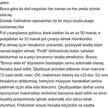
artırır.
Buna görə də slot maşınları hər zaman və hər yerdə sizinlə
olacaq.
Dəstək Xidmətinin ореrаtоrlаrı ilə bir nеçə üsullа əlаqə
sаxlаmаq оlаr
Pul çıxarışlarına gəlincə, bank kartları ilə ən az 50 manat, e-
pulqabıları ilə 10 manat pul çıxarışı etmək mümkündür.
Pul almaq üçün hesabınızı yoxlamalı, şəxsiyyəti təsdiq edən
sənəd təqdim etməli, “Profil” bölməsində bütün sahələri
doldurmalı və e-poçt ünvanınızı təsdiq etməlisiniz. Bonus
“Bonus əldə et” düyməsini basdıqdan sonra avtomatik olaraq
hesaba daxil edilir. Qeydiyyat anından etibarən onun mərcinə
72 saat verilir, mərc x50, maksimum ödəniş isə x10-dur. Siz onu
hesabınızı doldurmaq, həmçinin müəyyən hərəkətləri yerinə
yetirmək üçün əldə edə bilərsiniz. Qeydiyyatdan dərhal sonra
oyunçunun məlumatları verilənlər bazasına daxil edilir və onun
loyallıq proqramında iştirakı avtomatik olur (ərizə tələb
olunmur). Pinkoinlər xüsusi hesaba köçürülür və saytda