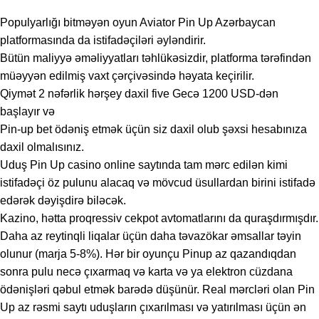
Populyarlığı bitməyən oyun Aviator Pin Up Azərbaycan
platformasında da istifadəçiləri əyləndirir.
Bütün maliyyə əməliyyatları təhlükəsizdir, platforma tərəfindən
müəyyən edilmiş vaxt çərçivəsində həyata keçirilir.
Qiymət 2 nəfərlik hərşey daxil five Gecə 1200 USD-dən
başlayır və
Pin-up bet ödəniş etmək üçün siz daxil olub şəxsi hesabınıza
daxil olmalısınız.
Uduş Pin Up casino online saytında tam mərc edilən kimi
istifadəçi öz pulunu alacaq və mövcud üsullardan birini istifadə
edərək dəyişdirə biləcək.
Kazino, hətta proqressiv cekpot avtomatlarını da quraşdırmışdır.
Daha az reytinqli liqalar üçün daha təvazökar əmsallar təyin
olunur (marja 5-8%). Hər bir oyunçu Pinup az qazandıqdan
sonra pulu necə çıxarmaq və karta və ya elektron cüzdana
ödənişləri qəbul etmək barədə düşünür. Real mərcləri olan Pin
Up az rəsmi saytı uduşların çıxarılması və yatırılması üçün ən