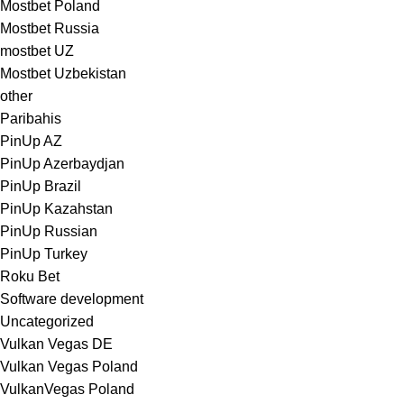
Mostbet Poland
Mostbet Russia
mostbet UZ
Mostbet Uzbekistan
other
Paribahis
PinUp AZ
PinUp Azerbaydjan
PinUp Brazil
PinUp Kazahstan
PinUp Russian
PinUp Turkey
Roku Bet
Software development
Uncategorized
Vulkan Vegas DE
Vulkan Vegas Poland
VulkanVegas Poland