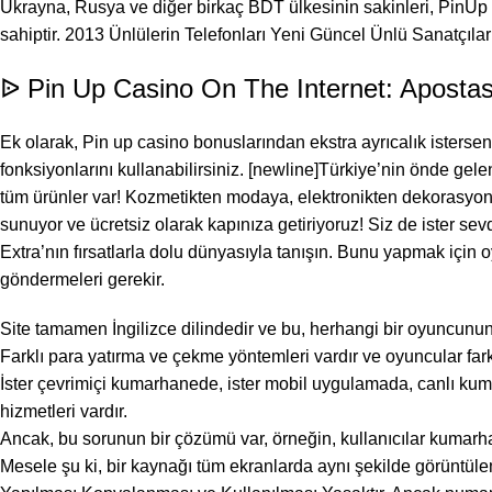
Ukrayna, Rusya ve diğer birkaç BDT ülkesinin sakinleri, PinUp
sahiptir. 2013 Ünlülerin Telefonları Yeni Güncel Ünlü Sanatçıla
ᐉ Pin Up Casino On The Internet: Apostas
Ek olarak, Pin up casino bonuslarından ekstra ayrıcalık istersen
fonksiyonlarını kullanabilirsiniz. [newline]Türkiye’nin önde gele
tüm ürünler var! Kozmetikten modaya, elektronikten dekorasyona 
sunuyor ve ücretsiz olarak kapınıza getiriyoruz! Siz de ister sevd
Extra’nın fırsatlarla dolu dünyasıyla tanışın. Bunu yapmak için 
göndermeleri gerekir.
Site tamamen İngilizce dilindedir ve bu, herhangi bir oyuncunun
Farklı para yatırma ve çekme yöntemleri vardır ve oyuncular farkl
İster çevrimiçi kumarhanede, ister mobil uygulamada, canlı kumar
hizmetleri vardır.
Ancak, bu sorunun bir çözümü var, örneğin, kullanıcılar kumarh
Mesele şu ki, bir kaynağı tüm ekranlarda aynı şekilde görüntül