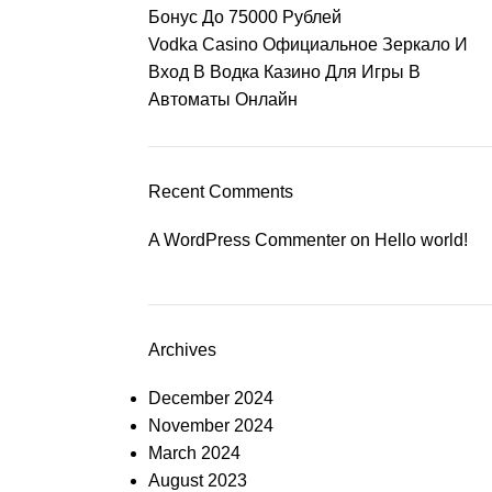
Бонус До 75000 Рублей
Vodka Casino Официальное Зеркало И
Вход В Водка Казино Для Игры В
Автоматы Онлайн
Recent Comments
A WordPress Commenter
on
Hello world!
Archives
December 2024
November 2024
March 2024
August 2023