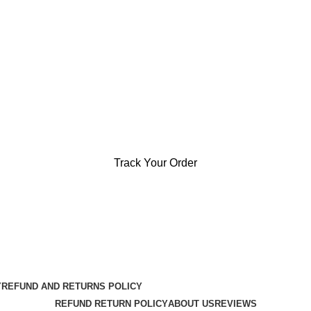
Track Your Order
Y
REFUND AND RETURNS POLICY
REFUND RETURN POLICY
ABOUT US
REVIEWS