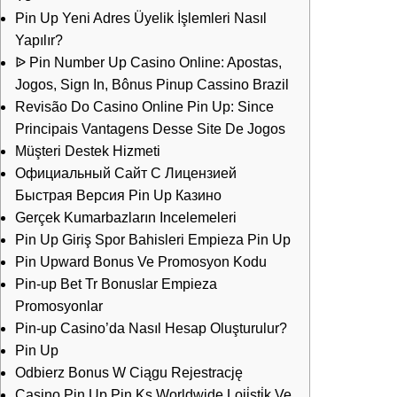
Pin Up Yeni Adres Üyelik İşlemleri Nasıl
Yapılır?
ᐉ Pin Number Up Casino Online: Apostas,
Jogos, Sign In, Bônus Pinup Cassino Brazil
Revisão Do Casino Online Pin Up: Since
Principais Vantagens Desse Site De Jogos
Müşteri Destek Hizmeti
Официальный Сайт С Лицензией
Быстрая Версия Pin Up Казино
Gerçek Kumarbazların Incelemeleri
Pin Up Giriş Spor Bahisleri Empieza Pin Up
Pin Upward Bonus Ve Promosyon Kodu
Pin-up Bet Tr Bonuslar Empieza
Promosyonlar
Pin-up Casino’da Nasıl Hesap Oluşturulur?
Pin Up
Odbierz Bonus W Ciągu Rejestrację
Casino Pin Up Pin Ks Worldwide Loji̇sti̇k Ve