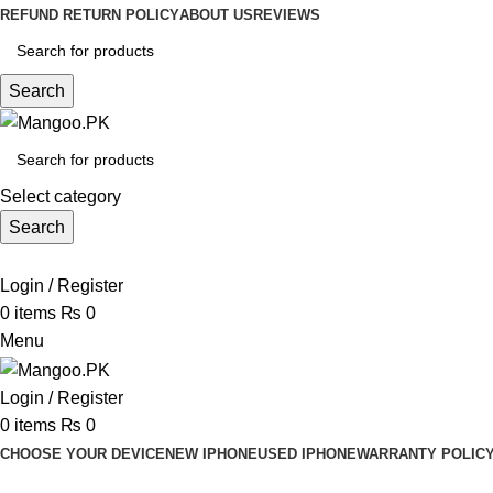
REFUND RETURN POLICY
ABOUT US
REVIEWS
Search
Select category
Search
Login / Register
0
items
₨
0
Menu
Login / Register
0
items
₨
0
CHOOSE YOUR DEVICE
NEW IPHONE
USED IPHONE
WARRANTY POLIC