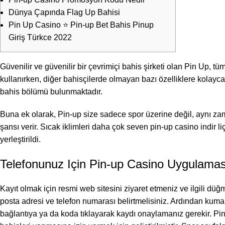
Dünya Çapında Flag Up Bahisi
Pin Up Casino ⭐️ Pin-up Bet Bahis Pinup
Giriş Türkce 2022
Güvenilir ve güvenilir bir çevrimiçi bahis şirketi olan Pin Up, tüm
kullanırken, diğer bahisçilerde olmayan bazı özelliklere kolayca e
bahis bölümü bulunmaktadır.
Buna ek olarak, Pin-up size sadece spor üzerine değil, aynı zam
şansı verir. Sıcak iklimleri daha çok seven
pin-up casino indir
li
yerleştirildi.
Telefonunuz Için Pin-up Casino Uygulamas
Kayıt olmak için resmi web sitesini ziyaret etmeniz ve ilgili düğ
posta adresi ve telefon numarası belirtmelisiniz. Ardından ku
bağlantıya ya da koda tıklayarak kaydı onaylamanız gerekir. Pin