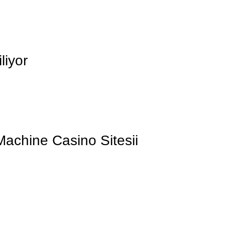
liyor
Machine Casino Sitesii