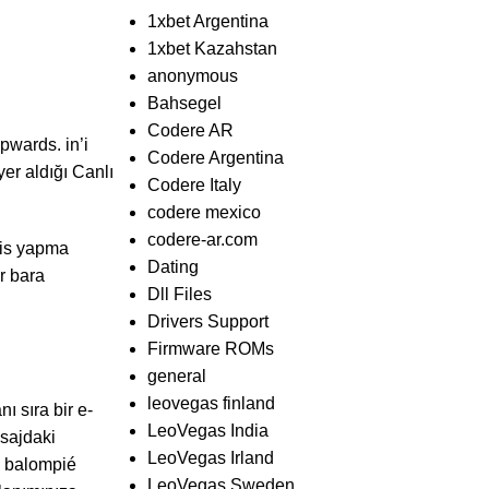
1xbet Argentina
1xbet Kazahstan
anonymous
Bahsegel
Codere AR
Upwards. in’i
Codere Argentina
yer aldığı Canlı
Codere Italy
codere mexico
codere-ar.com
his yapma
Dating
r bara
Dll Files
Drivers Support
Firmware ROMs
general
leovegas finland
ı sıra bir e-
LeoVegas India
esajdaki
LeoVegas Irland
i balompié
LeoVegas Sweden