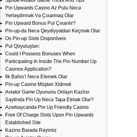
Spribe Aviator Game Tricks And Tips
Pin Upwards Casino Az Pulu Necə
Yerləşdirmək Və Çıxarmaq Olar
Pin Upward Bonus Pul Çıxarılır?
Pin-up-da Necə Qeydiyyatdan Keçmək Olar
Os Pin-up Slots Disponíveis
Pul Qoyuluşları:
Could I Possess Bonuses When
Participating In Inside The Pin Number Up
Casinos Application?
Ilk Bahis’i Necə Elemek Olar
Pin-up Casino Müştəri Xidməti
Aviator Game Oyununu Onlayn Kazi̇no
Saytinda Pi̇n Up Necə Tapa Etmək Olar?
Azərbaycanda Pin Up Friendly Casino
Free Of Charge Slots Upon Pin Upwards
Established Site
Kazino Barədə Rəyimiz