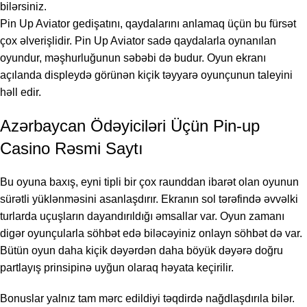
bilərsiniz.
Pin Up Aviator gedişatını, qaydalarını anlamaq üçün bu fürsət
çox əlverişlidir. Pin Up Aviator sadə qaydalarla oynanılan
oyundur, məşhurluğunun səbəbi də budur. Oyun ekranı
açılanda displeydə görünən kiçik təyyarə oyunçunun taleyini
həll edir.
Azərbaycan Ödəyiciləri Üçün Pin-up
Casino Rəsmi Saytı
Bu oyuna baxış, eyni tipli bir çox raunddan ibarət olan oyunun
sürətli yüklənməsini asanlaşdırır. Ekranın sol tərəfində əvvəlki
turlarda uçuşların dayandırıldığı əmsallar var. Oyun zamanı
digər oyunçularla söhbət edə biləcəyiniz onlayn söhbət də var.
Bütün oyun daha kiçik dəyərdən daha böyük dəyərə doğru
partlayış prinsipinə uyğun olaraq həyata keçirilir.
Bonuslar yalnız tam mərc edildiyi təqdirdə nağdlaşdırıla bilər.