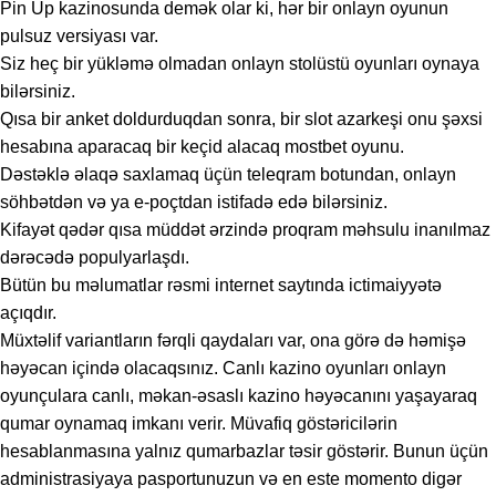
Pin Up kazinosunda demək olar ki, hər bir onlayn oyunun
pulsuz versiyası var.
Siz heç bir yükləmə olmadan onlayn stolüstü oyunları oynaya
bilərsiniz.
Qısa bir anket doldurduqdan sonra, bir slot azarkeşi onu şəxsi
hesabına aparacaq bir keçid alacaq mostbet oyunu.
Dəstəklə əlaqə saxlamaq üçün teleqram botundan, onlayn
söhbətdən və ya e-poçtdan istifadə edə bilərsiniz.
Kifayət qədər qısa müddət ərzində proqram məhsulu inanılmaz
dərəcədə populyarlaşdı.
Bütün bu məlumatlar rəsmi internet saytında ictimaiyyətə
açıqdır.
Müxtəlif variantların fərqli qaydaları var, ona görə də həmişə
həyəcan içində olacaqsınız. Canlı kazino oyunları onlayn
oyunçulara canlı, məkan-əsaslı kazino həyəcanını yaşayaraq
qumar oynamaq imkanı verir. Müvafiq göstəricilərin
hesablanmasına yalnız qumarbazlar təsir göstərir. Bunun üçün
administrasiyaya pasportunuzun və en este momento digər