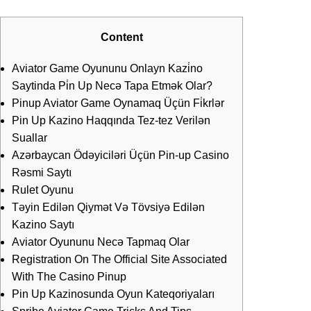
Content
Aviator Game Oyununu Onlayn Kazi̇no
Saytinda Pi̇n Up Necə Tapa Etmək Olar?
Pinup Aviator Game Oynamaq Üçün Fi̇krlər
Pin Up Kazino Haqqında Tez-tez Verilən
Suallar
Azərbaycan Ödəyiciləri Üçün Pin-up Casino
Rəsmi Saytı
Rulet Oyunu
Təyin Edilən Qiymət Və Tövsiyə Edilən
Kazino Saytı
Aviator Oyununu Necə Tapmaq Olar
Registration On The Official Site Associated
With The Casino Pinup
Pin Up Kazinosunda Oyun Kateqoriyaları