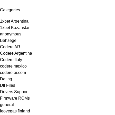
Categories
1xbet Argentina
1xbet Kazahstan
anonymous
Bahsegel
Codere AR
Codere Argentina
Codere Italy
codere mexico
codere-ar.com
Dating
Dll Files
Drivers Support
Firmware ROMs
general
leovegas finland