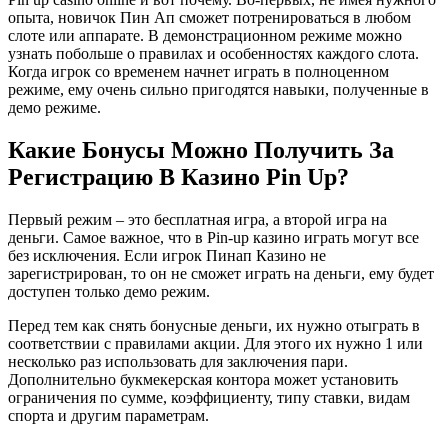
опыта, новичок Пин Ап сможет потренироваться в любом
слоте или аппарате. В демонстрационном режиме можно
узнать побольше о правилах и особенностях каждого слота.
Когда игрок со временем начнет играть в полноценном
режиме, ему очень сильно пригодятся навыки, полученные в
демо режиме.
Какие Бонусы Можно Получить За
Регистрацию В Казино Pin Up?
Первый режим – это бесплатная игра, а второй игра на
деньги. Самое важное, что в Pin-up казино играть могут все
без исключения. Если игрок Пинап Казино не
зарегистрирован, то он не сможет играть на деньги, ему будет
доступен только демо режим.
Перед тем как снять бонусные деньги, их нужно отыграть в
соответствии с правилами акции. Для этого их нужно 1 или
несколько раз использовать для заключения пари.
Дополнительно букмекерская контора может установить
ограничения по сумме, коэффициенту, типу ставки, видам
спорта и другим параметрам.