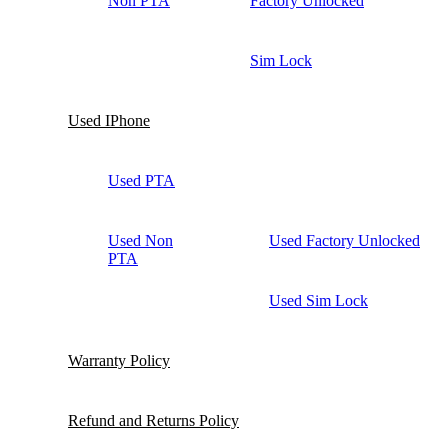
Non PTA
Factory Unlocked
Sim Lock
Used IPhone
Used PTA
Used Non
Used Factory Unlocked
PTA
Used Sim Lock
Warranty Policy
Refund and Returns Policy