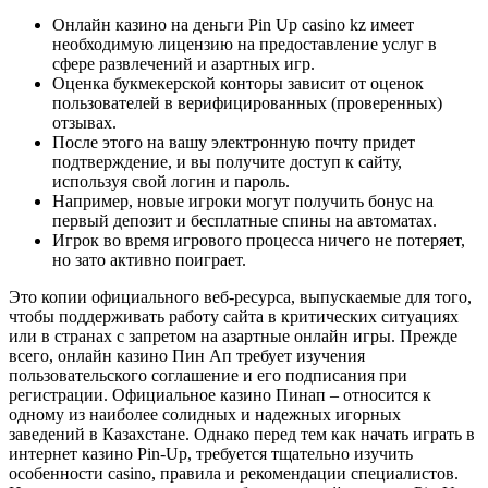
Онлайн казино на деньги Pin Up casino kz имеет
необходимую лицензию на предоставление услуг в
сфере развлечений и азартных игр.
Оценка букмекерской конторы зависит от оценок
пользователей в верифицированных (проверенных)
отзывах.
После этого на вашу электронную почту придет
подтверждение, и вы получите доступ к сайту,
используя свой логин и пароль.
Например, новые игроки могут получить бонус на
первый депозит и бесплатные спины на автоматах.
Игрок во время игрового процесса ничего не потеряет,
но зато активно поиграет.
Это копии официального веб-ресурса, выпускаемые для того,
чтобы поддерживать работу сайта в критических ситуациях
или в странах с запретом на азартные онлайн игры. Прежде
всего, онлайн казино Пин Ап требует изучения
пользовательского соглашение и его подписания при
регистрации. Официальное казино Пинап – относится к
одному из наиболее солидных и надежных игорных
заведений в Казахстане. Однако перед тем как начать играть в
интернет казино Pin-Up, требуется тщательно изучить
особенности casino, правила и рекомендации специалистов.