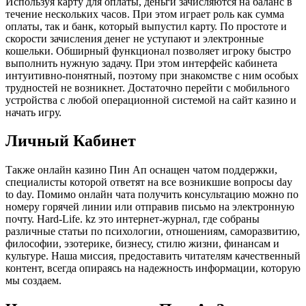
Используя карту для оплаты, деньги зачисляются на баланс в
течение нескольких часов. При этом играет роль как сумма
оплаты, так и банк, который выпустил карту. По простоте и
скорости зачисления денег не уступают и электронные
кошельки. Обширный функционал позволяет игроку быстро
выполнить нужную задачу. При этом интерфейс кабинета
интуитивно-понятный, поэтому при знакомстве с ним особых
трудностей не возникнет. Достаточно перейти с мобильного
устройства с любой операционной системой на сайт казино и
начать игру.
Личный Кабинет
Также онлайн казино Пин Ап оснащен чатом поддержки,
специалисты которой ответят на все возникшие вопросы day
to day. Помимо онлайн чата получить консультацию можно по
номеру горячей линии или отправив письмо на электронную
почту. Hard-Life. kz это интернет-журнал, где собраны
различные статьи по психологии, отношениям, саморазвитию,
философии, эзотерике, бизнесу, стилю жизни, финансам и
культуре. Наша миссия, предоставить читателям качественный
контент, всегда опираясь на надежность информации, которую
мы создаем.