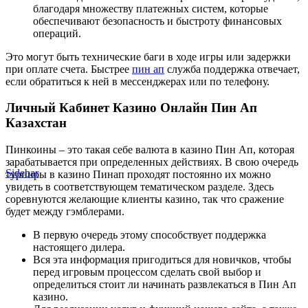
благодаря множеству платежных систем, которые
обеспечивают безопасность и быстроту финансовых
операций.
Это могут быть технические баги в ходе игры или задержки
при оплате счета. Быстрее
пин ап
служба поддержка отвечает,
если обратиться к ней в мессенджерах или по телефону.
Личный Кабинет Казино Онлайн Пин Ап
Казахстан
Пинкоины – это такая себе валюта в казино Пин Ап, которая
зарабатывается при определенных действиях. В свою очередь
Sidebar
турниры в казино Пинап проходят постоянно их можно
увидеть в соответствующем тематическом разделе. Здесь
соревнуются желающие клиенты казино, так что сражение
будет между гэмблерами.
В первую очередь этому способствует поддержка
настоящего дилера.
Вся эта информация пригодиться для новичков, чтобы
перед игровым процессом сделать свой выбор и
определиться стоит ли начинать развлекаться в Пин Ап
казино.