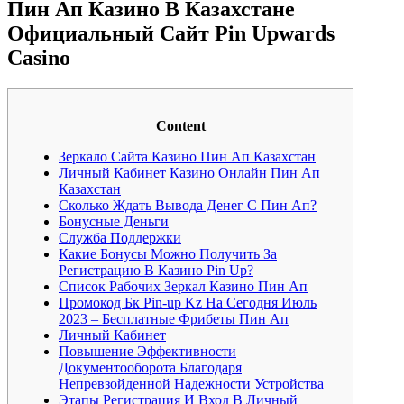
Пин Ап Казино В Казахстане
Официальный Сайт Pin Upwards
Casino
Content
Зеркало Сайта Казино Пин Ап Казахстан
Личный Кабинет Казино Онлайн Пин Ап
Казахстан
Сколько Ждать Вывода Денег С Пин Ап?
Бонусные Деньги
Служба Поддержки
Какие Бонусы Можно Получить За
Регистрацию В Казино Pin Up?
Список Рабочих Зеркал Казино Пин Ап
Промокод Бк Pin-up Kz На Сегодня Июль
2023 – Бесплатные Фрибеты Пин Ап
Личный Кабинет
Повышение Эффективности
Документооборота Благодаря
Непревзойденной Надежности Устройства
Этапы Регистрация И Вход В Личный