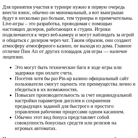
Для принятия участия в турнире нужно в первую очередь
внести взнос, обычно он минимальный, а вот выигрыши
будут в несколько раз больше, тем турниры и примечательны.
Live-игры – это разработка, проводимая с помощью
настоящих дилеров, работающих в студии. Игроки
подключаются к через веб-камеру и могут наблюдать за игрой
и общаться с дилером через чат. Таким образом, они создают
атмосферу атмосферного казино, не выходя из дома. Главное
отличие Пин Ап от других площадок для игры — наличие
лицензии.
Это могут быть технические баги в ходе игры или
задержки при оплате счета.
Посетив хотя бы раз Pin-up казино официальный сайт
пользователи смогут оценить эти преимущества лично и
убедиться в их возможностях.
Повысьте производительность за счет индивидуальной
настройки параметров дисплея и сохранения
предыдущих заданий для быстрого и простого
управления рабочими процессами одним касанием.
Обычно этот вид бонуса представляет собой
совокупность бонусных средств или релизов на
игровых автоматах.