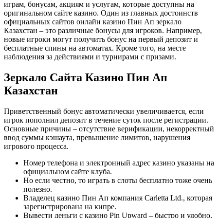
играм, бонусам, акциям и услугам, которые доступны на
оригинальном сайте казино. Один из главных достоинств
официальных сайтов онлайн казино Пин Ап зеркало
Казахстан – это различные бонусы для игроков. Например,
новые игроки могут получить бонус на первый депозит и
бесплатные спины на автоматах. Кроме того, на месте
наблюдения за действиями и турнирами с призами.
Зеркало Сайта Казино Пин Ап
Казахстан
Приветственный бонус автоматически увеличивается, если
игрок пополнил депозит в течение суток после регистрации.
Основные причины – отсутствие верификации, некорректный
ввод суммы кэшаута, превышение лимитов, нарушения
игрового процесса.
Номер телефона и электронный адрес казино указаны на
официальном сайте клуба.
Но если честно, то играть в слоты бесплатно тоже очень
полезно.
Владелец казино Пин Ап компания Carletta Ltd., которая
зарегистрирована на кипре.
Вывести деньги с казино Pin Upward – быстро и удобно,