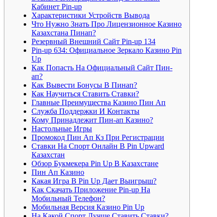
Кабинет Pin-up
Характеристики Устройств Вывода
Что Нужно Знать Про Лицензионное Казино
Казахстана Пинап?
Резервный Внешний Сайт Pin-up 134
Pin-up 634: Официальное Зеркало Казино Pin
Up
Как Попасть На Официальный Сайт Пин-
ап?
Как Вывести Бонусы В Пинап?
Как Научиться Ставить Ставки?
Главные Преимущества Казино Пин Ап
Служба Поддержки И Контакты
Кому Принадлежит Пин-ап Казино?
Настольные Игры
Промокод Пин Ап Кз При Регистрации
Ставки На Спорт Онлайн В Pin Upward
Казахстан
Обзор Букмекера Pin Up В Казахстане
Пин Ап Казино
Какая Игра В Pin Up Дает Выигрыш?
Как Скачать Приложение Pin-up На
Мобильный Телефон?
Мобильная Версия Казино Pin Up
На Какой Спорт Лучше Ставить Ставки?