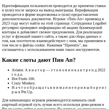
Идентификация пользователя проводится до принятия ставки
и (или) после запроса на вывод выигрыша. Верификация
проводится в форме видеозвонка и (или) предоставления
дополнительных документов. Игроки «Пин-Ап» промокод в
2023 году могут найти на этой странице. Сотрудники Legalbet
регулярно проверяют информацию об акциях букмекерской
конторы и добавляют свежие предложения. Для реализации
услуг и функций нашего сайта, а также для сбора данных о
том, как посетители взаимодействуют с ним, мы применяем в
том числе и файлы cookie. Нажимая “Принять”, вы
соглашаетесь с использованием нами таких инструментов.
Какие слоты дают Пин Ап?
Aviator. А в и а т о р — э т о н о в и н к а и т р е н д 2022
г о д а.
Hot Fruits 100.
Crazy Monkey.
Н а ч т о о б р а щ а т ь в н и м а н и е п р и в ы б о р е и г
р ы в Pin Up.
Для начинающих игроков рекомендуется начинать свой
азартный игровой путь лучше всего используя демо-режим в
Pin up casino online и вот почему. Во-первых, не имея нужного