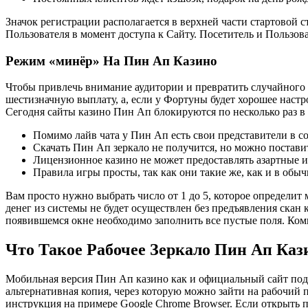
Значок регистрации располагается в верхней части стартовой 
Пользователя в момент доступа к Сайту. Посетитель и Пользо
Режим «минёр» На Пин Ап Казино
Чтобы привлечь внимание аудитории и превратить случайного 
шестизначную выплату, а, если у Фортуны будет хорошее настро
Сегодня сайты казино Пин Ап блокируются по несколько раз в 
Помимо лайв чата у Пин Ап есть свои представители в со
Скачать Пин Ап зеркало не получится, но можно постав
Лицензионное казино не может предоставлять азартные 
Правила игры просты, так как они такие же, как и в обыч
Вам просто нужно выбрать число от 1 до 5, которое определит
денег из системы не будет осуществлен без предъявления скан 
появившемся окне необходимо заполнить все пустые поля. Ком
Что Такое Рабочее Зеркало Пин Ап Каз
Мобильная версия Пин Ап казино как и официальный сайт пода
альтернативная копия, через которую можно зайти на рабочий
инструкция на примере Google Chrome Browser. Если открыть пр