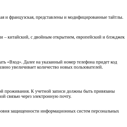
ская и французская, представлены и модифицированные тайтлы.
 – китайский, с двойным открытием, европейский и блэкджек
ать «Вход». Далее на указанный номер телефона придет код
азино увеличивает количество новых пользователей.
ной проживания. К учетной записи должны быть привязаны
ной связью через электронную почту.
уровня защищенности информационных систем персональных