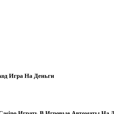
ход Игра На Деньги
 Casino Играть В Игровые Автоматы На