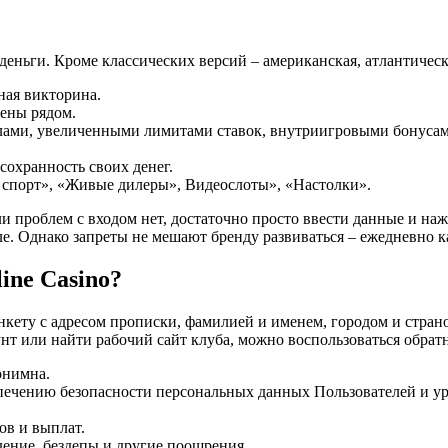
а деньги. Кроме классических версий – американская, атлантиче
ная викторина.
жены рядом.
ами, увеличенными лимитами ставок, внутриигровыми бонусами
сохранность своих денег.
а спорт», «Живые дилеры», Видеослоты», «Настолки».
и проблем с входом нет, достаточно просто ввести данные и наж
е. Однако запреты не мешают бренду развиваться – ежедневно к
ine Casino?
нкету с адресом прописки, фамилией и именем, городом и стра
унт или найти рабочий сайт клуба, можно воспользоваться обрат
онимна.
печению безопасности персональных данных Пользователей и 
ов и выплат.
ение, бездепы и другие поощрения.