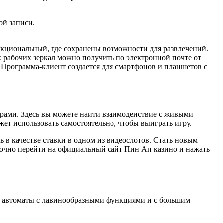
ой записи.
функциональный, где сохранены возможности для развлечений.
 рабочих зеркал можно получить по электронной почте от
. Программа-клиент создается для смартфонов и планшетов с
лерами. Здесь вы можете найти взаимодействие с живыми
жет использовать самостоятельно, чтобы выиграть игру.
 в качестве ставки в одном из видеослотов. Стать новым
точно перейти на официальный сайт Пин Ап казино и нажать
D автоматы с лавинообразными функциями и с большим