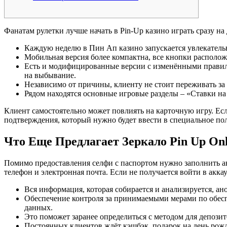
Фанатам рулетки лучше начать в Pin-Up казино играть сразу н
Каждую неделю в Пин Ап казино запускается увлекатель
Мобильная версия более компактна, все кнопки располо
Есть и модифицированные версии с изменёнными правил
на выбывание.
Независимо от причины, клиенту не стоит переживать за 
Рядом находятся основные игровые разделы – «Ставки н
Клиент самостоятельно может повлиять на карточную игру. Есл
подтверждения, который нужно будет ввести в специальное пол
Что Еще Предлагает Зеркало Pin Up Onl
Помимо предоставления селфи с паспортом нужно заполнить а
телефон и электронная почта. Если не получается войти в акка
Вся информация, которая собирается и анализируется, ан
Обеспечение контроля за принимаемыми мерами по обес
данных.
Это поможет заранее определиться с методом для депозит
Постоянных клиентов ждёт кэшбэк, подарок на день рожд