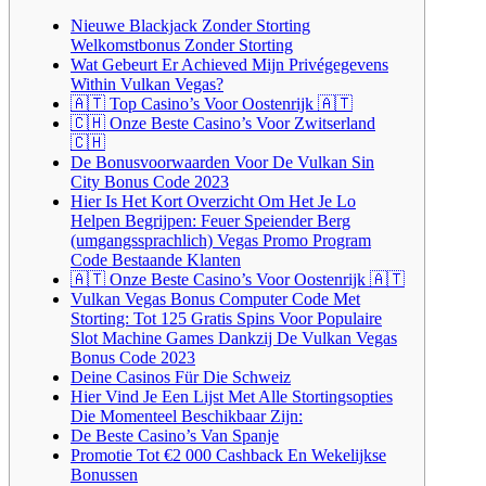
Nieuwe Blackjack Zonder Storting
Welkomstbonus Zonder Storting
Wat Gebeurt Er Achieved Mijn Privégegevens
Within Vulkan Vegas?
🇦🇹 Top Casino’s Voor Oostenrijk 🇦🇹
🇨🇭 Onze Beste Casino’s Voor Zwitserland
🇨🇭
De Bonusvoorwaarden Voor De Vulkan Sin
City Bonus Code 2023
Hier Is Het Kort Overzicht Om Het Je Lo
Helpen Begrijpen: Feuer Speiender Berg
(umgangssprachlich) Vegas Promo Program
Code Bestaande Klanten
🇦🇹 Onze Beste Casino’s Voor Oostenrijk 🇦🇹
Vulkan Vegas Bonus Computer Code Met
Storting: Tot 125 Gratis Spins Voor Populaire
Slot Machine Games Dankzij De Vulkan Vegas
Bonus Code 2023
Deine Casinos Für Die Schweiz
Hier Vind Je Een Lijst Met Alle Stortingsopties
Die Momenteel Beschikbaar Zijn:
De Beste Casino’s Van Spanje
Promotie Tot €2 000 Cashback En Wekelijkse
Bonussen