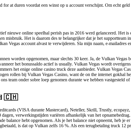
 for at duren voordat een winst op u account verschijnt. Om echt geld o
atief nieuwe online speelhal perish pas in 2016 werd gelanceerd. Het i
misbruik. Het is daarom des te belangrijker dat je het supportteam in p
lkan Vegas account alvast te verwijderen. Sla mijn naam, e-mailadres e
kunnen worden opgenomen, maar slechts 30 keer. Ja, de Vulkan Vegas 
wanneer het bonussaldo actief is usually. Vulkan Vegas wordt overigens 
mers het enige online casino truck deze aanbieder. Vulkan Vegas Cas
 ogen rollen bij Vulkan Vegas Casino, want de on the internet gokhal h
r ons team onder sobre loep genomen durante we hebben vastgesteld of 
d 🇨🇭
ditcards (VISA durante Mastercard), Neteller, Skrill, Trustly, ecopayz
agen, verwerkingstijden variëren afhankelijk van het opnamebedrag. V
ende balance hebt opgenomen. Als je het balance niet opneemt, heb je e
etaald, is dat op Vulkan zelfs 16 %. Als een terugbetaling truck 12 proc