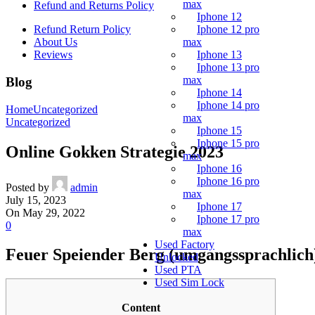
max
Refund and Returns Policy
Iphone 12
Refund Return Policy
Iphone 12 pro
About Us
max
Reviews
Iphone 13
Iphone 13 pro
max
Blog
Iphone 14
Iphone 14 pro
Home
Uncategorized
max
Uncategorized
Iphone 15
Iphone 15 pro
Online Gokken Strategie 2023
max
Iphone 16
Iphone 16 pro
Posted by
admin
max
July 15, 2023
Iphone 17
On May 29, 2022
Iphone 17 pro
0
max
Used Factory
Feuer Speiender Berg (umgangssprachlich)
Unlocked
Used PTA
Used Sim Lock
Content