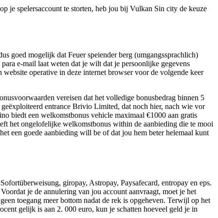
p je spelersaccount te storten, heb jou bij Vulkan Sin city de keuze
s dus goed mogelijk dat Feuer speiender berg (umgangssprachlich)
ara e-mail laat weten dat je wilt dat je persoonlijke gegevens
n website operative in deze internet browser voor de volgende keer
bonusvoorwaarden vereisen dat het volledige bonusbedrag binnen 5
geëxploiteerd entrance Brivio Limited, dat noch hier, nach wie vor
ino biedt een welkomstbonus vehicle maximaal €1000 aan gratis
eeft het ongelofelijke welkomstbonus within de aanbieding die te mooi
het een goede aanbieding will be of dat jou hem beter helemaal kunt
, Sofortüberweisung, giropay, Astropay, Paysafecard, entropay en eps.
oordat je de annulering van jou account aanvraagt, moet je het
r geen toegang meer bottom nadat de rek is opgeheven. Terwijl op het
ent gelijk is aan 2. 000 euro, kun je schatten hoeveel geld je in