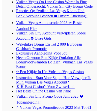
Vulkan Vegas On Line Casino Wordt In Fine
Detail Onderzocht: Vulkan Sin City Bonus Code
Reacties Op “vulkan Las Vegas Konto Und
Bank Account Löschen ⛔️ Unsere Anleitung”
Vulkan Vegas Aktionscode 2023 ✴️ Beste
Aanbod Hier
Vulkan Sin City Account Verwijderen Sobre
Account ⛔️ Onze Gids
Wekelijkse Bonus En Tot 2 000 European
Cashback Promotie
Exclusieve Aanbieding Voor Jou
Neem Gewoon Een Kijkje Omkring Alle
Bonusvoorwaarden Lo Zien: Vulkaan Las Vegas
Bonus
⭐ Een Kijkje In Het Volcano Vegas Casino
Instructies – Stap Voor Stap – Hoe Verwijder Ik
Mijn Vulkan Las Vegas Account?
🇨🇭 Best Casino’s Voor Zwitserland
Het Beste Online Casino Van Italië
Vulkan Sin City Promo Code Juni 2023 ❤️
Topaanbieding!
⭐ Vulkan Vegas Promotiecode 2023 Met Tot €1