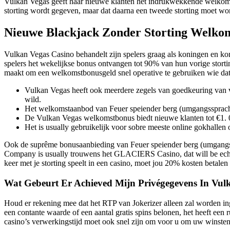
Vulkan Vegas geeft haar nieuwe klanten het indrukwekkende welkomstbo
storting wordt gegeven, maar dat daarna een tweede storting moet wo
Nieuwe Blackjack Zonder Storting Welkom
Vulkan Vegas Casino behandelt zijn spelers graag als koningen en k
spelers het wekelijkse bonus ontvangen tot 90% van hun vorige stortin
maakt om een welkomstbonusgeld snel operative te gebruiken wie dat 
Vulkan Vegas heeft ook meerdere zegels van goedkeuring van vee
wild.
Het welkomstaanbod van Feuer speiender berg (umgangssprachl
De Vulkan Vegas welkomstbonus biedt nieuwe klanten tot €1. 0
Het is usually gebruikelijk voor sobre meeste online gokhallen
Ook de suprême bonusaanbieding van Feuer speiender berg (umgangsspr
Company is usually trouwens het GLACIERS Casino, dat will be echt ie
keer met je storting speelt in een casino, moet jou 20% kosten betalen
Wat Gebeurt Er Achieved Mijn Privégegevens In Vul
Houd er rekening mee dat het RTP van Jokerizer alleen zal worden ing
een contante waarde of een aantal gratis spins belonen, het heeft e
casino’s verwerkingstijd moet ook snel zijn om voor u om uw winsten 