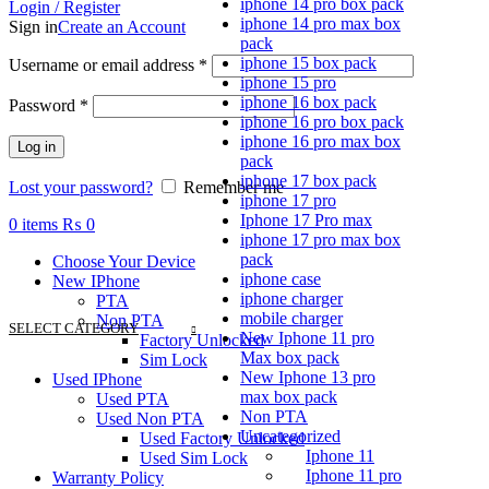
iphone 14 pro box pack
Login / Register
iphone 14 pro max box
Sign in
Create an Account
pack
Required
iphone 15 box pack
Username or email address
*
iphone 15 pro
iphone 16 box pack
Required
Password
*
iphone 16 pro box pack
iphone 16 pro max box
Log in
pack
iphone 17 box pack
Lost your password?
Remember me
iphone 17 pro
Iphone 17 Pro max
0
items
₨
0
iphone 17 pro max box
pack
Choose Your Device
iphone case
New IPhone
iphone charger
PTA
mobile charger
Non PTA
SELECT CATEGORY
New Iphone 11 pro
Factory Unlocked
Max box pack
Sim Lock
New Iphone 13 pro
Used IPhone
max box pack
Used PTA
Non PTA
Used Non PTA
Uncategorized
Used Factory Unlocked
Iphone 11
Used Sim Lock
Iphone 11 pro
Warranty Policy