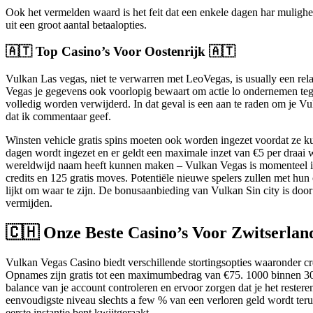
Ook het vermelden waard is het feit dat een enkele dagen har mulighed
uit een groot aantal betaalopties.
🇦🇹 Top Casino’s Voor Oostenrijk 🇦🇹
Vulkan Las vegas, niet te verwarren met LeoVegas, is usually een rel
Vegas je gegevens ook voorlopig bewaart om actie lo ondernemen tegen 
volledig worden verwijderd. In dat geval is een aan te raden om je Vu
dat ik commentaar geef.
Winsten vehicle gratis spins moeten ook worden ingezet voordat ze 
dagen wordt ingezet en er geldt een maximale inzet van €5 per draai 
wereldwijd naam heeft kunnen maken – Vulkan Vegas is momenteel im
credits en 125 gratis moves. Potentiële nieuwe spelers zullen met hun
lijkt om waar te zijn. De bonusaanbieding van Vulkan Sin city is doo
vermijden.
🇨🇭 Onze Beste Casino’s Voor Zwitserlan
Vulkan Vegas Casino biedt verschillende stortingsopties waaronder cre
Opnames zijn gratis tot een maximumbedrag van €75. 1000 binnen 30 d
balance van je account controleren en ervoor zorgen dat je het rester
eenvoudigste niveau slechts a few % van een verloren geld wordt terugb
eerste instantie bent kwijtgeraakt.