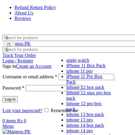
Refund Return Policy
About Us
Reviews
Track Your Order
apple watch
Login / Register
IPhone 11 Box Pack
Sign in
Create an Account
iphone 11 pro
Required
iPhone 11 Pro Box
Username or email address
*
Pack
Required
Iphone 12 box pack
Password
*
Iphone 12 max pro box
pack
Log in
Iphone 12 pro box
pack
Lost your password?
Remember me
iphone 13 box pack
iphone 13 pro
0
items
₨
0
iphone 14 box pack
Menu
iphone 14 pro