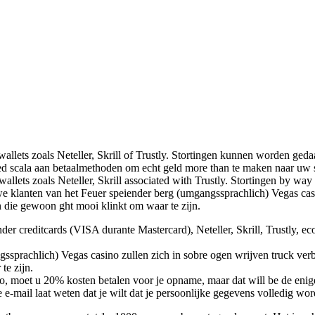
allets zoals Neteller, Skrill of Trustly. Stortingen kunnen worden ge
d scala aan betaalmethoden om echt geld more than te maken naar uw s
-wallets zoals Neteller, Skrill associated with Trustly. Stortingen by 
euwe klanten van het Feuer speiender berg (umgangssprachlich) Vegas cas
 die gewoon ght mooi klinkt om waar te zijn.
der creditcards (VISA durante Mastercard), Neteller, Skrill, Trustly, e
gssprachlich) Vegas casino zullen zich in sobre ogen wrijven truck ve
te zijn.
sino, moet u 20% kosten betalen voor je opname, maar dat will be de enig
e e-mail laat weten dat je wilt dat je persoonlijke gegevens volledig wo