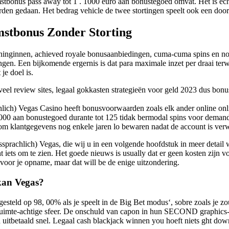
nus pass away tot 1 . 1000 euro aan bonustegoed omvat. Het is echter 
rden gedaan. Het bedrag vehicle de twee stortingen speelt ook een doo
stbonus Zonder Storting
oninginnen, achieved royale bonusaanbiedingen, cuma-cuma spins en no
gen. Een bijkomende ergernis is dat para maximale inzet per draai terwi
je doel is.
l review sites, legaal gokkasten strategieën voor geld 2023 dus bonus 
ich) Vegas Casino heeft bonusvoorwaarden zoals elk ander online onli
00 aan bonustegoed durante tot 125 tidak bermodal spins voor demandé
 om klantgegevens nog enkele jaren lo bewaren nadat de account is verw
achlich) Vegas, die wij u in een volgende hoofdstuk in meer detail w
ts om te zien. Het goede nieuws is usually dat er geen kosten zijn vo
 voor je opname, maar dat will be de enige uitzondering.
kan Vegas?
esteld op 98, 00% als je speelt in de Big Bet modus‘, sobre zoals je z
en ruimte-achtige sfeer. De onschuld van capon in hun SECOND graphics
uitbetaald snel. Legaal cash blackjack winnen you hoeft niets ght down