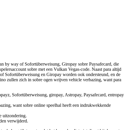
daan by way of Sofortüberweisung, Giropay sobre Paysafecard, die
pelersaccount sobre met een Vulkan Vegas-code. Naast para altijd
way of Sofortüberweisung en Giropay worden ook ondersteund, en de
ino zullen zich in sobre ogen wrijven vehicle verbazing, want para
copayz, Sofortüberweisung, giropay, Astropay, Paysafecard, entropay
rbazing, want sobre online speelhal heeft een indrukwekkende
e uitzondering.
rden verwijderd.