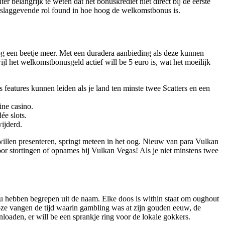
belangrijk te weten dat het bonuskrediet niet direct bij de eerste
rslaggevende rol found in hoe hoog de welkomstbonus is.
g een beetje meer. Met een duradera aanbieding als deze kunnen
jl het welkomstbonusgeld actief will be 5 euro is, wat het moeilijk
features kunnen leiden als je land ten minste twee Scatters en een
ne casino.
e slots.
ijderd.
illen presenteren, springt meteen in het oog. Nieuw van para Vulkan
or stortingen of opnames bij Vulkan Vegas! Als je niet minstens twee
ou hebben begrepen uit de naam. Elke doos is within staat om oughout
-ze vangen de tijd waarin gambling was at zijn gouden eeuw, de
loaden, er will be een sprankje ring voor de lokale gokkers.