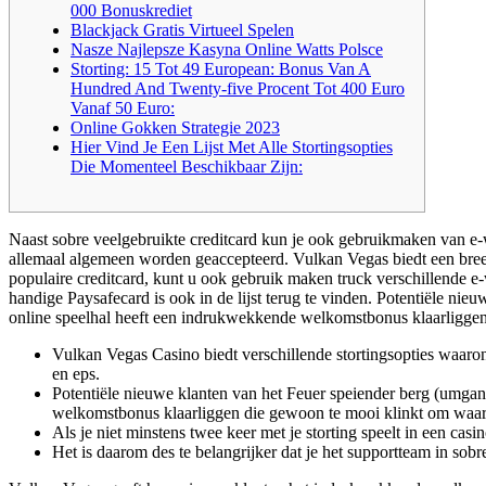
000 Bonuskrediet
Blackjack Gratis Virtueel Spelen
Nasze Najlepsze Kasyna Online Watts Polsce
Storting: 15 Tot 49 European: Bonus Van A
Hundred And Twenty-five Procent Tot 400 Euro
Vanaf 50 Euro:
Online Gokken Strategie 2023
Hier Vind Je Een Lijst Met Alle Stortingsopties
Die Momenteel Beschikbaar Zijn:
Naast sobre veelgebruikte creditcard kun je ook gebruikmaken van e-w
allemaal algemeen worden geaccepteerd. Vulkan Vegas biedt een bree
populaire creditcard, kunt u ook gebruik maken truck verschillende e
handige Paysafecard is ook in de lijst terug te vinden. Potentiële ni
online speelhal heeft een indrukwekkende welkomstbonus klaarliggen
Vulkan Vegas Casino biedt verschillende stortingsopties waaron
en eps.
Potentiële nieuwe klanten van het Feuer speiender berg (umgan
welkomstbonus klaarliggen die gewoon te mooi klinkt om waar 
Als je niet minstens twee keer met je storting speelt in een ca
Het is daarom des te belangrijker dat je het supportteam in sobr