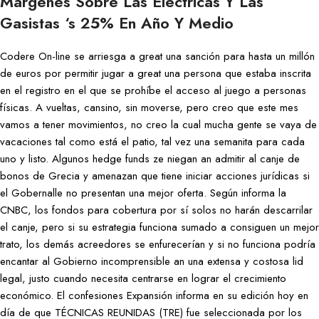
Márgenes Sobre Las Eléctricas Y Las
Gasistas ‘s 25% En Año Y Medio
Codere On-line se arriesga a great una sanción para hasta un millón
de euros por permitir jugar a great una persona que estaba inscrita
en el registro en el que se prohíbe el acceso al juego a personas
físicas. A vueltas, cansino, sin moverse, pero creo que este mes
vamos a tener movimientos, no creo la cual mucha gente se vaya de
vacaciones tal como está el patio, tal vez una semanita para cada
uno y listo. Algunos hedge funds ze niegan an admitir al canje de
bonos de Grecia y amenazan que tiene iniciar acciones jurídicas si
el Gobernalle no presentan una mejor oferta. Según informa la
CNBC, los fondos para cobertura por sí solos no harán descarrilar
el canje, pero si su estrategia funciona sumado a consiguen un mejor
trato, los demás acreedores se enfurecerían y si no funciona podría
encantar al Gobierno incomprensible an una extensa y costosa lid
legal, justo cuando necesita centrarse en lograr el crecimiento
económico. El confesiones Expansión informa en su edición hoy en
día de que TÉCNICAS REUNIDAS (TRE) fue seleccionada por los