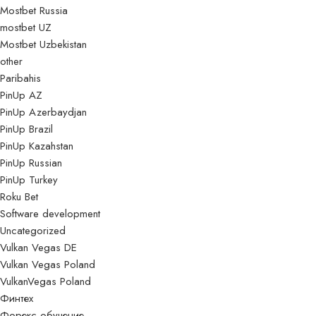
Mostbet Russia
mostbet UZ
Mostbet Uzbekistan
other
Paribahis
PinUp AZ
PinUp Azerbaydjan
PinUp Brazil
PinUp Kazahstan
PinUp Russian
PinUp Turkey
Roku Bet
Software development
Uncategorized
Vulkan Vegas DE
Vulkan Vegas Poland
VulkanVegas Poland
Финтех
Форекс обучение