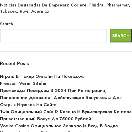
Noticias Destacadas De Empresas: Codere, Fluidra, Pharmamar,
Tubacex, Rovi, Acerinox
Search
SEARCH
Recent Posts
Играть В Покер Онлайн На Покердом
Freespin Veren Siteler
Промокоды Покердом В 2024 При Регистрации,
Пополнении Депозита, Действующие Бонус-коды Для
Старых Игроков На Сайте
1win Официальный Сайт ᐈ Казино И Букмекерская Контора
Приветственный Бонус До 75000 Рублей
Vodka Casino Официальное Зеркало И Вход В Водка