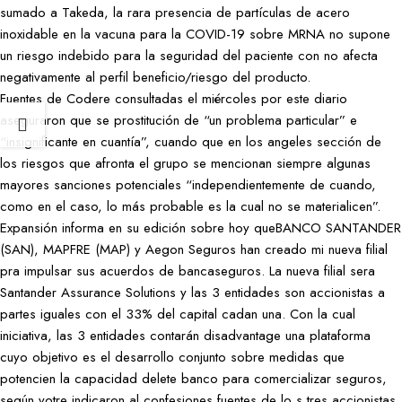
sumado a Takeda, la rara presencia de partículas de acero
inoxidable en la vacuna para la COVID-19 sobre MRNA no supone
un riesgo indebido para la seguridad del paciente con no afecta
negativamente al perfil beneficio/riesgo del producto.
Fuentes de Codere consultadas el miércoles por este diario
aseguraron que se prostitución de “un problema particular” e
“insignificante en cuantía”, cuando que en los angeles sección de
los riesgos que afronta el grupo se mencionan siempre algunas
mayores sanciones potenciales “independientemente de cuando,
como en el caso, lo más probable es la cual no se materialicen”.
Expansión informa en su edición sobre hoy queBANCO SANTANDER
(SAN), MAPFRE (MAP) y Aegon Seguros han creado mi nueva filial
pra impulsar sus acuerdos de bancaseguros. La nueva filial sera
Santander Assurance Solutions y las 3 entidades son accionistas a
partes iguales con el 33% del capital cadan una. Con la cual
iniciativa, las 3 entidades contarán disadvantage una plataforma
cuyo objetivo es el desarrollo conjunto sobre medidas que
potencien la capacidad delete banco para comercializar seguros,
según votre indicaron al confesiones fuentes de lo s tres accionistas