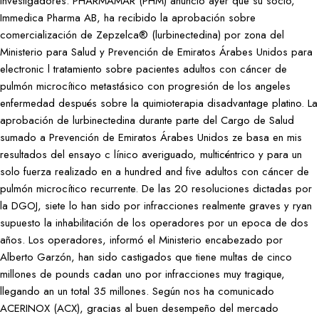
investigadores. PHARMAMAR (PHM) anunció ayer que su socio,
Immedica Pharma AB, ha recibido la aprobación sobre
comercialización de Zepzelca® (lurbinectedina) por zona del
Ministerio para Salud y Prevención de Emiratos Árabes Unidos para
electronic l tratamiento sobre pacientes adultos con cáncer de
pulmón microcítico metastásico con progresión de los angeles
enfermedad después sobre la quimioterapia disadvantage platino. La
aprobación de lurbinectedina durante parte del Cargo de Salud
sumado a Prevención de Emiratos Árabes Unidos ze basa en mis
resultados del ensayo c línico averiguado, multicéntrico y para un
solo fuerza realizado en a hundred and five adultos con cáncer de
pulmón microcítico recurrente. De las 20 resoluciones dictadas por
la DGOJ, siete lo han sido por infracciones realmente graves y ryan
supuesto la inhabilitación de los operadores por un epoca de dos
años. Los operadores, informó el Ministerio encabezado por
Alberto Garzón, han sido castigados que tiene multas de cinco
millones de pounds cadan uno por infracciones muy tragique,
llegando an un total 35 millones. Según nos ha comunicado
ACERINOX (ACX), gracias al buen desempeño del mercado