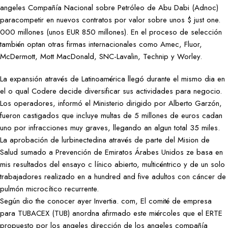
angeles Compañía Nacional sobre Petróleo de Abu Dabi (Adnoc)
paracompetir en nuevos contratos por valor sobre unos $ just one.
000 millones (unos EUR 850 millones). En el proceso de selección
también optan otras firmas internacionales como Amec, Fluor,
McDermott, Mott MacDonald, SNC-Lavalin, Technip y Worley.
La expansión através de Latinoamérica llegó durante el mismo dia en
el o qual Codere decide diversificar sus actividades para negocio.
Los operadores, informó el Ministerio dirigido por Alberto Garzón,
fueron castigados que incluye multas de 5 millones de euros cadan
uno por infracciones muy graves, llegando an algun total 35 miles.
La aprobación de lurbinectedina através de parte del Mision de
Salud sumado a Prevención de Emiratos Árabes Unidos ze basa en
mis resultados del ensayo c línico abierto, multicéntrico y de un solo
trabajadores realizado en a hundred and five adultos con cáncer de
pulmón microcítico recurrente.
Según dio the conocer ayer Invertia. com, El comité de empresa
para TUBACEX (TUB) anordna afirmado este miércoles que el ERTE
propuesto por los angeles dirección de los angeles compañía