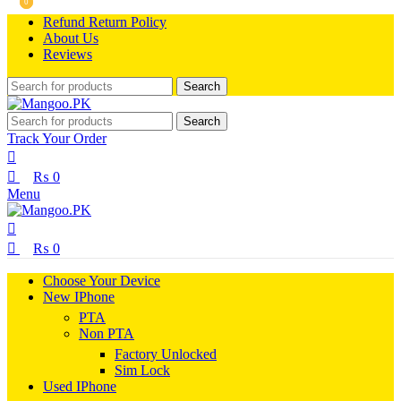
0
0
Refund Return Policy
About Us
Reviews
Search
Search
Track Your Order
₨
0
Menu
₨
0
Choose Your Device
New IPhone
PTA
Non PTA
Factory Unlocked
Sim Lock
Used IPhone