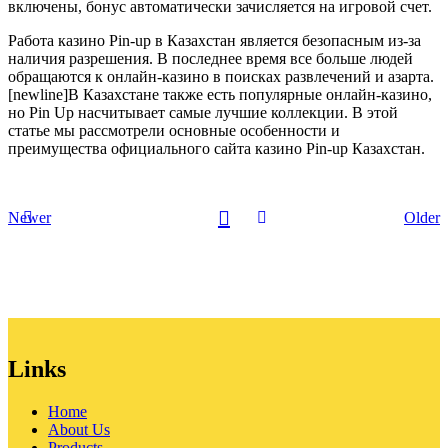
включены, бонус автоматически зачисляется на игровой счет.
Работа казино Pin-up в Казахстан является безопасным из-за
наличия разрешения. В последнее время все больше людей
обращаются к онлайн-казино в поисках развлечений и азарта.
[newline]В Казахстане также есть популярные онлайн-казино,
но Pin Up насчитывает самые лучшие коллекции. В этой
статье мы рассмотрели основные особенности и
преимущества официального сайта казино Pin-up Казахстан.
Newer
Older
Links
Home
About Us
Products