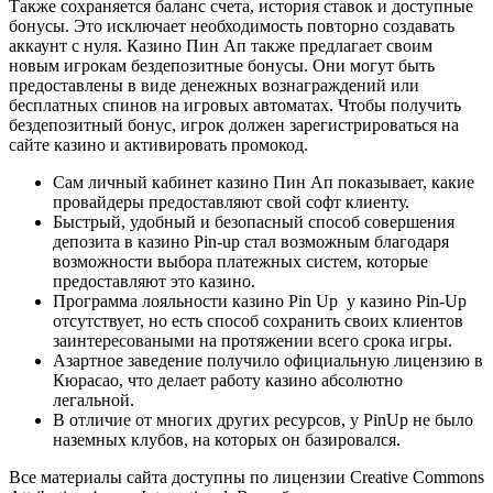
Также сохраняется баланс счета, история ставок и доступные
бонусы. Это исключает необходимость повторно создавать
аккаунт с нуля. Казино Пин Ап также предлагает своим
новым игрокам бездепозитные бонусы. Они могут быть
предоставлены в виде денежных вознаграждений или
бесплатных спинов на игровых автоматах. Чтобы получить
бездепозитный бонус, игрок должен зарегистрироваться на
сайте казино и активировать промокод.
Сам личный кабинет казино Пин Ап показывает, какие
провайдеры предоставляют свой софт клиенту.
Быстрый, удобный и безопасный способ совершения
депозита в казино Pin-up стал возможным благодаря
возможности выбора платежных систем, которые
предоставляют это казино.
Программа лояльности казино Pin Up у казино Pin-Up
отсутствует, но есть способ сохранить своих клиентов
заинтересоваными на протяжении всего срока игры.
Азартное заведение получило официальную лицензию в
Кюрасао, что делает работу казино абсолютно
легальной.
В отличие от многих других ресурсов, у PinUp не было
наземных клубов, на которых он базировался.
Все материалы сайта доступны по лицензии Creative Commons