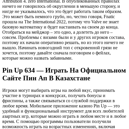
Attribution 4. zero International. В опубликованных правилах
ничего не говорилось об округлении в меньшую сторону, и
нигде не указывалось, что это будет работать таким образом.
Это может быть немного грубо, но, честно говоря, Fnatic
прошла на The International 2022, потому что Valve не знает
базовую математику и будет настаивать на своем до конца.
Отобраться на мейджор – это одно, а долететь до него –
совсем. Проблемы с визами были и у других игроков состава,
поэтому их начали оперативно решать, но из этого ничего не
вышло. Начинать новогодний топ с откровенной грязи не
хочется, поэтому давайте сначала поговорим о фейлах,
которые можно назвать забавными.
Pin Up 634 — Играть На Официальном
Сайте Пин Ап В Казахстане
Игроки могут выбирать игры на любой вкус, принимать
участие в турнирах и конкурсах, получать бонусы и
фриспины, а также связываться со службой поддержки в
любое время. Мобильное приложение казино Pin Up — это
удобный и функциональный инструмент для всех любителей
азартных игр, которые можно играть в любом месте и в любое
время. С помощью программы пользователи получили
возможность играть на возрастных изменениях, включая