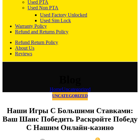
Used PTA
Used Non PTA
Used Factory Unlocked
Used Sim Lock
Warranty Policy
Refund and Returns Policy
Refund Return Policy
About Us
Reviews
Blog
Home
Uncategorized
UNCATEGORIZED
Наши Игры С Большими Ставками:
Ваш Шанс Победить Раскройте Победу
С Нашим Онлайн-казино
0