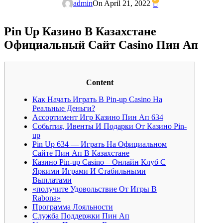
admin
On April 21, 2022
Pin Up Казино В Казахстане
Официальный Сайт Casino Пин Ап
Content
Как Начать Играть В Pin-up Casino На
Реальные Деньги?
Ассортимент Игр Казино Пин Ап 634
События, Ивенты И Подарки От Казино Pin-
up
Pin Up 634 — Играть На Официальном
Сайте Пин Ап В Казахстане
Казино Pin-up Casino – Онлайн Клуб С
Яркими Играми И Стабильными
Выплатами
«получите Удовольствие От Игры В
Rabona»
Программа Лояльности
Служба Поддержки Пин Ап