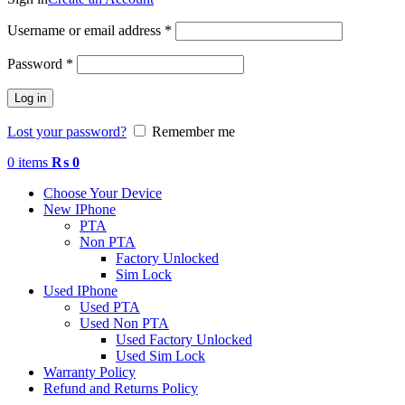
Required
Username or email address
*
Required
Password
*
Log in
Lost your password?
Remember me
0
items
₨
0
Choose Your Device
New IPhone
PTA
Non PTA
Factory Unlocked
Sim Lock
Used IPhone
Used PTA
Used Non PTA
Used Factory Unlocked
Used Sim Lock
Warranty Policy
Refund and Returns Policy