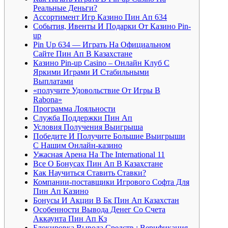
Реальные Деньги?
Ассортимент Игр Казино Пин Ап 634
События, Ивенты И Подарки От Казино Pin-
up
Pin Up 634 — Играть На Официальном
Сайте Пин Ап В Казахстане
Казино Pin-up Casino – Онлайн Клуб С
Яркими Играми И Стабильными
Выплатами
«получите Удовольствие От Игры В
Rabona»
Программа Лояльности
Служба Поддержки Пин Ап
Условия Получения Выигрыша
Победите И Получите Большие Выигрыши
С Нашим Онлайн-казино
Ужасная Арена На The International 11
Все О Бонусах Пин Ап В Казахстане
Как Научиться Ставить Ставки?
Компании-поставщики Игрового Софта Для
Пин Ап Казино
Бонусы И Акции В Бк Пин Ап Казахстан
Особенности Вывода Денег Со Счета
Аккаунта Пин Ап Кз
Блокировка Вывода Средств : Верификация