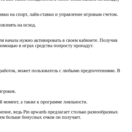
вки на спорт, лайв-ставки и управление игровым счетом.
овлиять на исход.
я начала нужно активировать в своем кабинете. Получив
 помощью в играх средства попросту пропадут.
аработок, может пользователь с любыми предпочтениями. В
игроков.
 момент, а также к программе лояльности.
ение, ведь Pin upwards предлагает столько разнообразных
ем больше бонусных очков он получает.