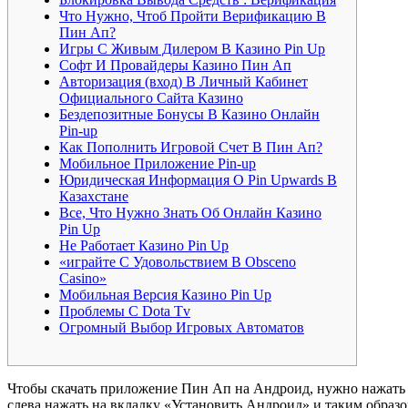
Что Нужно, Чтоб Пройти Верификацию В
Пин Ап?
Игры С Живым Дилером В Казино Pin Up
Софт И Провайдеры Казино Пин Ап
Авторизация (вход) В Личный Кабинет
Официального Сайта Казино
Бездепозитные Бонусы В Казино Онлайн
Pin-up
Как Пополнить Игровой Счет В Пин Ап?
Мобильное Приложение Pin-up
Юридическая Информация О Pin Upwards В
Казахстане
Все, Что Нужно Знать Об Онлайн Казино
Pin Up
Не Работает Казино Pin Up
«играйте С Удовольствием В Obsceno
Casino»
Мобильная Версия Казино Pin Up
Проблемы С Dota Tv
Огромный Выбор Игровых Автоматов
Чтобы скачать приложение Пин Ап на Андроид, нужно нажать на
слева нажать на вкладку «Установить Андроид» и таким образо