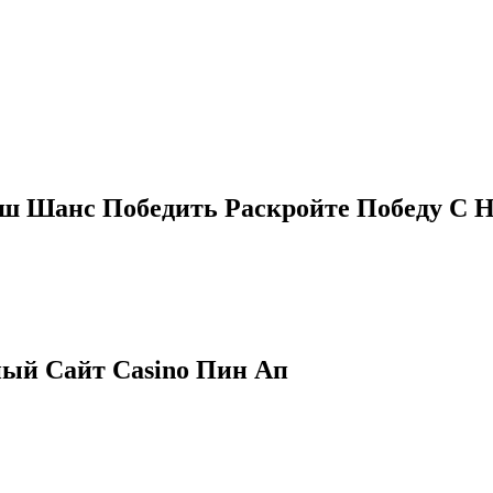
ш Шанс Победить Раскройте Победу С 
ный Сайт Casino Пин Ап