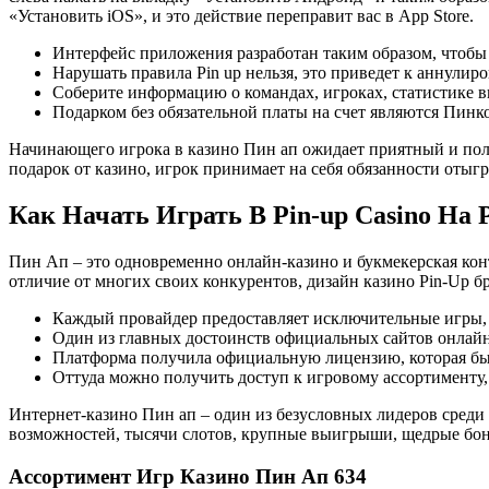
«Установить iOS», и это действие переправит вас в App Store.
Интерфейс приложения разработан таким образом, чтобы 
Нарушать правила Pin up нельзя, это приведет к аннули
Соберите информацию о командах, игроках, статистике в
Подарком без обязательной платы на счет являются Пинк
Начинающего игрока в казино Пин ап ожидает приятный и пол
подарок от казино, игрок принимает на себя обязанности отыгр
Как Начать Играть В Pin-up Casino На
Пин Ап – это одновременно онлайн-казино и букмекерская кон
отличие от многих своих конкурентов, дизайн казино Pin-Up бро
Каждый провайдер предоставляет исключительные игры, 
Один из главных достоинств официальных сайтов онлайн 
Платформа получила официальную лицензию, которая был
Оттуда можно получить доступ к игровому ассортименту,
Интернет-казино Пин ап – один из безусловных лидеров среди 
возможностей, тысячи слотов, крупные выигрыши, щедрые бону
Ассортимент Игр Казино Пин Ап 634