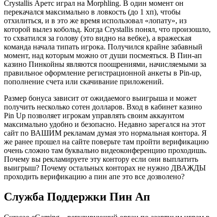
Crystallis Аретс играл на Morphling. В один момент он
перекачался максимально в ловкость (до 1 хп), чтобы
отхилиться, и в это же время использовал «лопату», из
которой вылез кобольд. Когда Crystallis понял, что произошло,
то схватился за голову (это видно на вебке), а вражеская
команда начала типать игрока. Получился крайне забавный
момент, над которым можно от души посмеяться. В Пин-ап
казино Пинкойны являются поощрениями, начисляемыми за
правильное оформление регистрационной анкеты в Pin-up,
пополнение счета или скачивание приложений.
Размер бонуса зависит от ожидаемого выигрыша и может
получить несколько сотен долларов. Вход в кабинет казино
Pin Up позволяет игрокам управлять своим аккаунтом
максимально удобно и безопасно. Недавно зарегался на этот
сайт по ВАШИМ рекламам думая это нормальная контора. Я
же ранее прошел на сайте поверьте там пройти верификацию
очень сложно там буквально видеоконференцию проходишь.
Почему вы рекламируете эту контору если они выплатить
выигрыш? Почему остальных конторах не нужно ДВАЖДЫ
проходить верификацию а пин апе это все дозволено?
Служба Поддержки Пин Ап