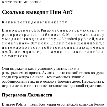
в чате почти мгновенно.
Сколько выводит Пин Ап?
К а к в ы в е с т и д е н ь г и н а к а р т у
В ы в о д д е н е г с Б К Pin up н а б а н к о в с к у ю к а р т у —
р а с п р о с т р а н е н н ы й с п о с о б. М и н и м а л ь н а я с у
м м а д л я в ы в о д а н а к а р т у — 3 hundred р у б л е й, м а к
с и м а л ь н а я – 30 т ы с я ч. Е с л и п р е в ы ш е н л и м и т, с
и с т е м а о п о в е с т и т о б э т о м в с п л ы в а ю щ и м о к н
о м. З а м е с я ц и з с е р в и с а м о ж н о в ы в е с т и н е б о л
е е 350 т ы с я ч.
Они выражены как в условиях участия, так и в
разыгрываемых призах. Aviatrix — это свежий глоток воздуха
среди игр жанра Collision. Познакомиться лучше с
особенностями этих игр можно в формате демо. Переходить к
игре на деньги стоит после составления призовой стратегии.
Программа Лояльности
В матче Polaris – Team Key керри европейской команды Ремко