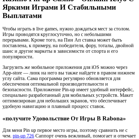
Яркими Играми И Стабильными
Выплатами
Чтобы играть в live games, нужно дождаться мест за столом.
Игры проводятся круглосуточно, но с небольшими
перерывами. Кроме того, на Пин Ап ставка может быть
поставлена, к примеру, на победителя, фору, тоталы, двойной
шанс и другие маркеты в зависимости от спорта и его
популярности.
Загрузить же мобильное приложения для iOS можно через
App-store — линк на него вы также найдете в правом нижнем
углу сайта. Сама программа регулярно обновляется для
обеспечения оптимальной производительности и
безопасности. Приложение Pin-up имеет удобный интерфейс,
специально разработанный для мобильных устройств. Макет
оптимизирован для небольших экранов, что обеспечивает
удобную навигацию и плавный процесс ставок.
«получите Удовольствие От Игры В Rabona»
Для меня Pin up первое место игры, поэтому сравнить не с
чем.
pin-up 726
Саппорт очень вежливый, помогает и отвечает