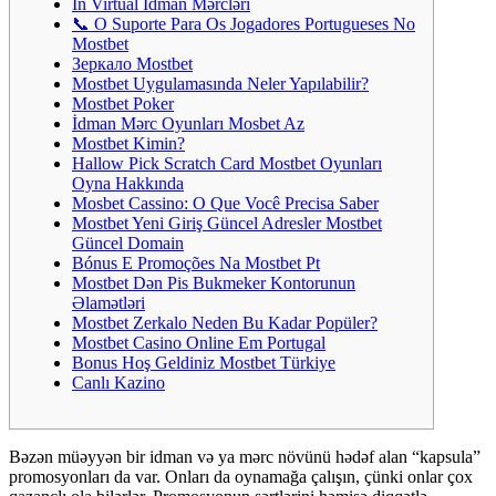
In Virtual İdman Mərcləri
📞 O Suporte Para Os Jogadores Portugueses No
Mostbet
Зеркало Mostbet
Mostbet Uygulamasında Neler Yapılabilir?
Mostbet Poker
İdman Mərc Oyunları Mosbet Az
Mostbet Kimin?
Hallow Pick Scratch Card Mostbet Oyunları
Oyna Hakkında
Mosbet Cassino: O Que Você Precisa Saber
Mostbet Yeni Giriş Güncel Adresler Mostbet
Güncel Domain
Вónus Е Рrоmоçõеs Nа Mоstbеt Рt
Mostbet Dən Pis Bukmeker Kontorunun
Əlamətləri
Mostbet Zerkalo Neden Bu Kadar Popüler?
Mostbet Casino Online Em Portugal
Bonus Hoş Geldiniz Mostbet Türkiye
Canlı Kazino
Bəzən müəyyən bir idman və ya mərc növünü hədəf alan “kapsula”
promosyonları da var. Onları da oynamağa çalışın, çünki onlar çox