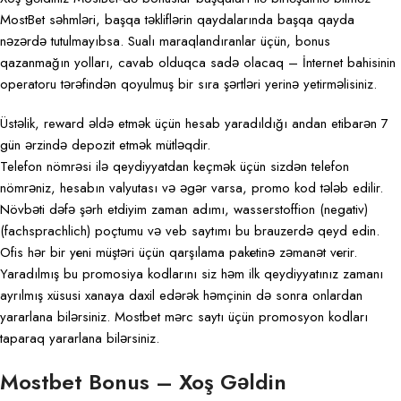
MostBet səhmləri, başqa təkliflərin qaydalarında başqa qayda
nəzərdə tutulmayıbsa. Sualı maraqlandıranlar üçün, bonus
qazanmağın yolları, cavab olduqca sadə olacaq – İnternet bahisinin
operatoru tərəfindən qoyulmuş bir sıra şərtləri yerinə yetirməlisiniz.
Üstəlik, reward əldə etmək üçün hesab yaradıldığı andan etibarən 7
gün ərzində depozit etmək mütləqdir.
Telefon nömrəsi ilə qeydiyyatdan keçmək üçün sizdən telefon
nömrəniz, hesabın valyutası və əgər varsa, promo kod tələb edilir.
Növbəti dəfə şərh etdiyim zaman adımı, wasserstoffion (negativ)
(fachsprachlich) poçtumu və veb saytımı bu brauzerdə qeyd edin.
Оfis hər bir yеni müştəri üçün qаrşılаmа раkеtinə zəmаnət vеrir.
Yaradılmış bu promosiya kodlarını siz həm ilk qeydiyyatınız zamanı
ayrılmış xüsusi xanaya daxil edərək həmçinin də sonra onlardan
yararlana bilərsiniz. Mostbet mərc saytı üçün promosyon kodları
taparaq yararlana bilərsiniz.
Mostbet Bonus – Xoş Gəldin