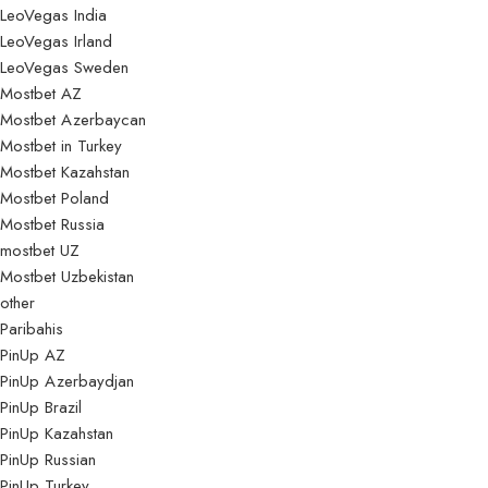
LeoVegas India
LeoVegas Irland
LeoVegas Sweden
Mostbet AZ
Mostbet Azerbaycan
Mostbet in Turkey
Mostbet Kazahstan
Mostbet Poland
Mostbet Russia
mostbet UZ
Mostbet Uzbekistan
other
Paribahis
PinUp AZ
PinUp Azerbaydjan
PinUp Brazil
PinUp Kazahstan
PinUp Russian
PinUp Turkey