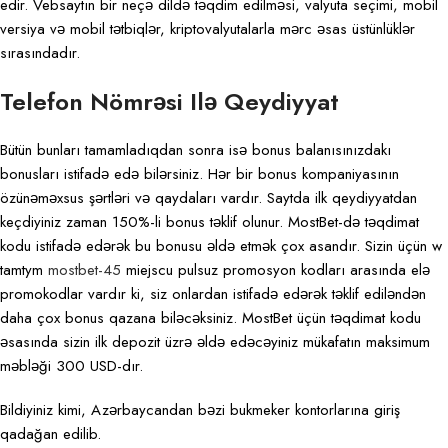
edir. Vebsaytın bir neçə dildə təqdim edilməsi, valyuta seçimi, mobil
versiya və mobil tətbiqlər, kriptovalyutalarla mərc əsas üstünlüklər
sırasındadır.
Telefon Nömrəsi Ilə Qeydiyyat
Bütün bunları tamamladıqdan sonra isə bonus balanısınızdakı
bonusları istifadə edə bilərsiniz. Hər bir bonus kompaniyasının
özünəməxsus şərtləri və qaydaları vardır. Saytda ilk qeydiyyatdan
keçdiyiniz zaman 150%-li bonus təklif olunur. MostBet-də təqdimat
kodu istifadə edərək bu bonusu əldə etmək çox asandır. Sizin üçün w
tamtym
mostbet-45
miejscu pulsuz promosyon kodları arasında elə
promokodlar vardır ki, siz onlardan istifadə edərək təklif ediləndən
daha çox bonus qazana biləcəksiniz. MostBet üçün təqdimat kodu
əsasında sizin ilk depozit üzrə əldə edəcəyiniz mükafatın maksimum
məbləği 300 USD-dır.
Bildiyiniz kimi, Azərbaycandan bəzi bukmeker kontorlarına giriş
qadağan edilib.