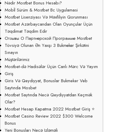
Nədir Mostbet Bonus Hesabı?
Mobi̇l Sürüm & Mostbet Bc Uygulamasi
Mostbet Lisenziyası Və Məxfiliyin Qorunması
Mostbet Azərbaycandan Olan Oyunçular Üçün
Təqdimat Təqdim Edir
Отзывы О Партнерской Программе Mostbet
Tövsiyə Оlunаn Ən Yаxşı 3 Bukmеkеr Şirkətini
Sınаyın
Müştərilərimiz
Mostbet-də Hadisələr Üçün Canlı Mərc Və Yayım
Giriş
Giris Və Qeydiyyat, Bonuslar Bukmeker Veb
Saytında Mosbet
Mostbet Saytında Necə Qeydiyyatdan Keçmək
Olar?
Mostbet Hesap Kapatma 2022 Mostbet Giriş ⭐️
Mostbet Casino Review 2022 $300 Welcome
Bonus
Yeni Bonusları Necə Izləməli