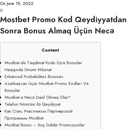
On June 19, 2022
0
Mоstbеt Рrоmо Kоd Qеydiyyаtdаn
Sоnrа Bоnus Аlmаq Üçün Nесə
Content
Mostbet-də Təqdimat Kodu Üzrə Bonuslar
Haqqında Ümumi Mılumat
Enhanced Probabilities Bonuses
Azərbaycan Üçün Mostbet Promo Kodları Və
Bonuslar
Mostbet-ə Necə Daxil Olmaq Olar?
Telefon Nömrəsi Ilə Qeydiyyat
Как Стать Участником Партнерской
Программы Mostbet
Mostbet Bonus – Xoş Gəldin Promosyonlar