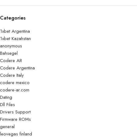
Categories
1xbet Argentina
1xbet Kazahstan
anonymous
Bahsegel
Codere AR
Codere Argentina
Codere Italy
codere mexico
codere-ar.com
Dating
Dll Files
Drivers Support
Firmware ROMs
general
leovegas finland