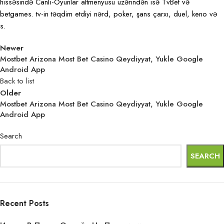
hissəsində Canlı-Oyunlar altmenyusu üzərindən isə TvBet və
betgames. tv-in təqdim etdiyi nərd, poker, şans çarxı, duel, keno və
s.
Newer
Mostbet Arizona Most Bet Casino Qeydiyyat, Yukle Google
Android App
Back to list
Older
Mostbet Arizona Most Bet Casino Qeydiyyat, Yukle Google
Android App
Search
SEARCH
Recent Posts