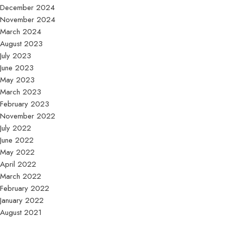
December 2024
November 2024
March 2024
August 2023
July 2023
June 2023
May 2023
March 2023
February 2023
November 2022
July 2022
June 2022
May 2022
April 2022
March 2022
February 2022
January 2022
August 2021