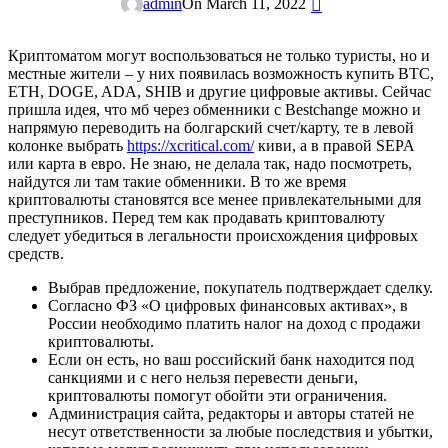
admin
On March 11, 2022
Криптоматом могут воспользоваться не только туристы, но и
местные жители – у них появилась возможность купить BTC,
ETH, DOGE, ADA, SHIB и другие цифровые активы. Сейчас
пришла идея, что мб через обменники с Bestchange можно и
напрямую переводить на болгарский счет/карту, те в левой
колонке выбрать
https://xcritical.com/
киви, а в правой SEPA
или карта в евро. Не знаю, не делала так, надо посмотреть,
найдутся ли там такие обменники. В то же время
криптовалюты становятся все менее привлекательными для
преступников. Перед тем как продавать криптовалюту
следует убедиться в легальности происхождения цифровых
средств.
Выбрав предложение, покупатель подтверждает сделку.
Согласно ФЗ «О цифровых финансовых активах», в
России необходимо платить налог на доход с продажи
криптовалюты.
Если он есть, но ваш российский банк находится под
санкциями и с него нельзя перевести деньги,
криптовалюты помогут обойти эти ограничения.
Администрация сайта, редакторы и авторы статей не
несут ответственности за любые последствия и убытки,