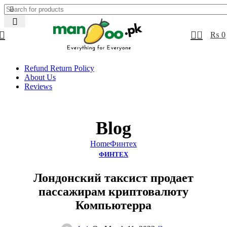
0
₨
0
Refund Return Policy
About Us
Reviews
Blog
Home
Финтех
ФИНТЕХ
Лондонский таксист продает
пассажирам криптовалюту
Компьютерра
0