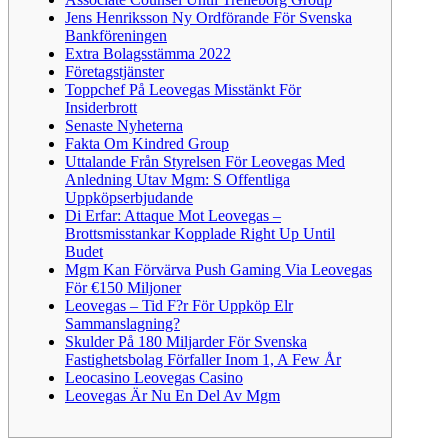
Jens Henriksson Ny Ordförande För Svenska
Bankföreningen
Extra Bolagsstämma 2022
Företagstjänster
Toppchef På Leovegas Misstänkt För
Insiderbrott
Senaste Nyheterna
Fakta Om Kindred Group
Uttalande Från Styrelsen För Leovegas Med
Anledning Utav Mgm: S Offentliga
Uppköpserbjudande
Di Erfar: Attaque Mot Leovegas –
Brottsmisstankar Kopplade Right Up Until
Budet
Mgm Kan Förvärva Push Gaming Via Leovegas
För €150 Miljoner
Leovegas – Tid F?r För Uppköp Elr
Sammanslagning?
Skulder På 180 Miljarder För Svenska
Fastighetsbolag Förfaller Inom 1, A Few År
Leocasino Leovegas Casino
Leovegas Är Nu En Del Av Mgm