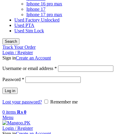
Iphone 16 pro max
Iphone 17
Iphone 17 pro max
Used Factory Unlocked
Used PTA
Used Sim Lock
Search
Track Your Order
Login / Register
Sign in
Create an Account
Required
Username or email address
*
Required
Password
*
Log in
Lost your password?
Remember me
0
items
₨
0
Menu
Login / Register
Sign in
Create an Account