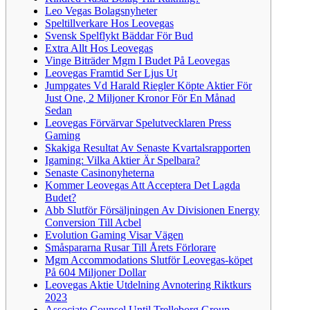
Leo Vegas Bolagsnyheter
Speltillverkare Hos Leovegas
Svensk Spelflykt Bäddar För Bud
Extra Allt Hos Leovegas
Vinge Biträder Mgm I Budet På Leovegas
Leovegas Framtid Ser Ljus Ut
Jumpgates Vd Harald Riegler Köpte Aktier För
Just One, 2 Miljoner Kronor För En Månad
Sedan
Leovegas Förvärvar Spelutvecklaren Press
Gaming
Skakiga Resultat Av Senaste Kvartalsrapporten
Igaming: Vilka Aktier Är Spelbara?
Senaste Casinonyheterna
Kommer Leovegas Att Acceptera Det Lagda
Budet?
Abb Slutför Försäljningen Av Divisionen Energy
Conversion Till Acbel
Evolution Gaming Visar Vägen
Småspararna Rusar Till Årets Förlorare
Mgm Accommodations Slutför Leovegas-köpet
På 604 Miljoner Dollar
Leovegas Aktie Utdelning Avnotering Riktkurs
2023
Associate Counsel Until Trelleborg Group