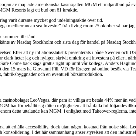
s. I början av maj lade amerikanska kasinojätten MGM ett miljardbud på s
MGM Resorts lagt ett bud om 61 kr/aktie.
lag varit durante mycket god utdelningsaktie över tid.
a mediterranean sea Investor” från living room 25 oktober så har jag j
p kommer till stånd.
änts av Nasdaq Stockholm och sista dag för handel på Nasdaq Stockho
er. Efter att ny inflationsstatistik presenterats i både Sweden och USA 
 clark heter jag och nyligen skrivit omkring att investera på eller i när
å Safe Come back säga grattis right up until vår kollega, Anders Haglu
att den 15 mars ha Giovanni Fili, VD för Exeger, på online besök via 
s, fabriksbyggnader och en eventuell börsintroduktion.
 casinobolaget LeoVegas, där para är villiga att betala 44% mer än va
GM har förbehållit sig rätten m?jligheten att frånfalla fullföljandevil
 Genom detta uttalande kan MGM, i enlighet med Takeover-reglerna, inte
a att erhålla accessibility, dock utan någon kostnad från noise sida. Le
 och konsolidering. I det här sammanhang anser styrelsen att den indus