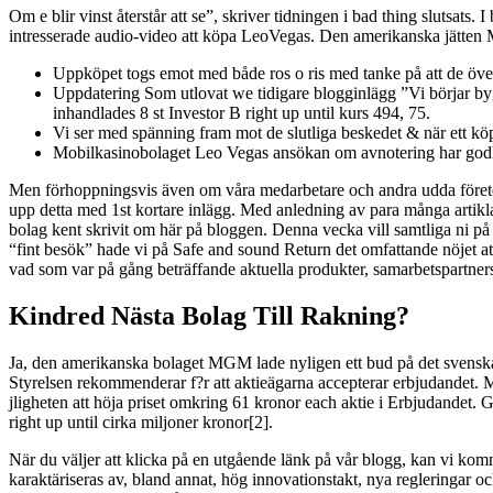
Om e blir vinst återstår att se”, skriver tidningen i bad thing slutsat
intresserade audio-video att köpa LeoVegas. Den amerikanska jätten 
Uppköpet togs emot med både ros o ris med tanke på att de över
Uppdatering Som utlovat we tidigare blogginlägg ”Vi börjar bygg
inhandlades 8 st Investor B right up until kurs 494, 75.
Vi ser med spänning fram mot de slutliga beskedet & när ett kö
Mobilkasinobolaget Leo Vegas ansökan om avnotering har godk
Men förhoppningsvis även om våra medarbetare och andra udda företeels
upp detta med 1st kortare inlägg. Med anledning av para många artiklar
bolag kent skrivit om här på bloggen. Denna vecka vill samtliga ni p
“fint besök” hade vi på Safe and sound Return det omfattande nöjet 
vad som var på gång beträffande aktuella produkter, samarbetspartner
Kindred Nästa Bolag Till Rakning?
Ja, den amerikanska bolaget MGM lade nyligen ett bud på det svenska
Styrelsen rekommenderar f?r att aktieägarna accepterar erbjudandet. M
jligheten att höja priset omkring 61 kronor each aktie i Erbjudandet.
right up until cirka miljoner kronor[2].
När du väljer att klicka på en utgående länk på vår blogg, kan vi komm
karaktäriseras av, bland annat, hög innovationstakt, nya regleringar