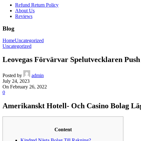
Refund Return Policy
About Us
Reviews
Blog
Home
Uncategorized
Uncategorized
Leovegas Förvärvar Spelutvecklaren Pus
Posted by
admin
July 24, 2023
On February 26, 2022
0
Amerikanskt Hotell- Och Casino Bolag Läg
Content
Kindred Nästa Bolag Till Rakning?