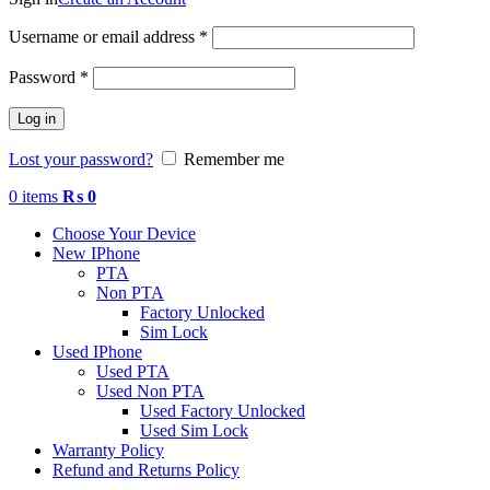
Required
Username or email address
*
Required
Password
*
Log in
Lost your password?
Remember me
0
items
₨
0
Choose Your Device
New IPhone
PTA
Non PTA
Factory Unlocked
Sim Lock
Used IPhone
Used PTA
Used Non PTA
Used Factory Unlocked
Used Sim Lock
Warranty Policy
Refund and Returns Policy