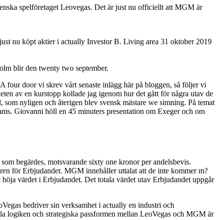
venska spelföretaget Leovegas. Det är just nu officiellt att MGM är
ust nu köpt aktier i actually Investor B. Living area 31 oktober 2019
lm blir den twenty two september.
four door vi skrev vårt senaste inlägg här på bloggen, så följer vi
heten av en kurstopp kollade jag igenom hur det gått för några utav de
nd, som nyligen och återigen blev svensk mästare we simning. På temat
Teams. Giovanni höll en 45 minuters presentation om Exeger och om
d som begärdes, motsvarande sixty one kronor per andelsbevis.
lkoren för Erbjudandet. MGM innehåller uttalat att de inte kommer m?
 höja värdet i Erbjudandet. Det totala värdet utav Erbjudandet uppgår
oVegas bedriver sin verksamhet i actually en industri och
triella logiken och strategiska passformen mellan LeoVegas och MGM är