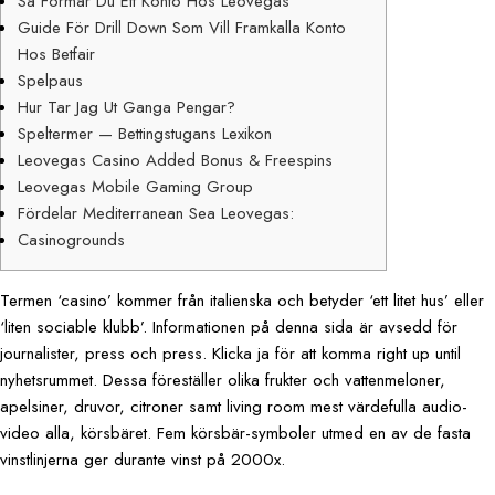
Så Formar Du Ett Konto Hos Leovegas
Guide För Drill Down Som Vill Framkalla Konto
Hos Betfair
Spelpaus
Hur Tar Jag Ut Ganga Pengar?
Speltermer — Bettingstugans Lexikon
Leovegas Casino Added Bonus & Freespins
Leovegas Mobile Gaming Group
Fördelar Mediterranean Sea Leovegas:
Casinogrounds
Termen ‘casino’ kommer från italienska och betyder ‘ett litet hus’ eller
‘liten sociable klubb’. Informationen på denna sida är avsedd för
journalister, press och press. Klicka ja för att komma right up until
nyhetsrummet. Dessa föreställer olika frukter och vattenmeloner,
apelsiner, druvor, citroner samt living room mest värdefulla audio-
video alla, körsbäret. Fem körsbär-symboler utmed en av de fasta
vinstlinjerna ger durante vinst på 2000x.