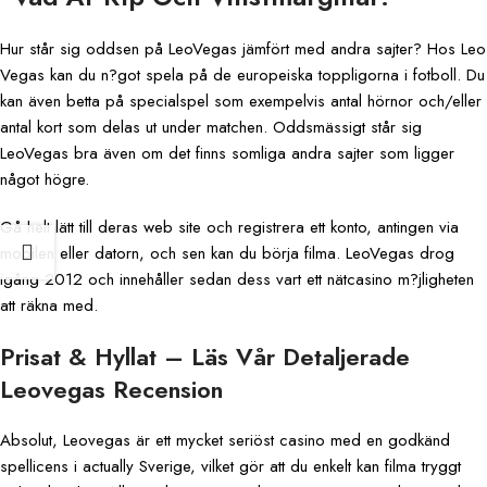
Hur står sig oddsen på LeoVegas jämfört med andra sajter? Hos Leo
Vegas kan du n?got spela på de europeiska toppligorna i fotboll. Du
kan även betta på specialspel som exempelvis antal hörnor och/eller
antal kort som delas ut under matchen. Oddsmässigt står sig
LeoVegas bra även om det finns somliga andra sajter som ligger
något högre.
Gå helt lätt till deras web site och registrera ett konto, antingen via
mobilen eller datorn, och sen kan du börja filma. LeoVegas drog
igång 2012 och innehåller sedan dess vart ett nätcasino m?jligheten
att räkna med.
Prisat & Hyllat – Läs Vår Detaljerade
Leovegas Recension
Absolut, Leovegas är ett mycket seriöst casino med en godkänd
spellicens i actually Sverige, vilket gör att du enkelt kan filma tryggt