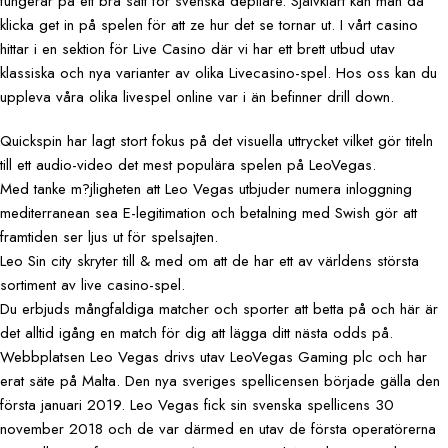
fungerar på ett bra sätt för svenska depilare. Självklart kan man då
klicka get in på spelen för att ze hur det se tornar ut. I vårt casino
hittar i en sektion för Live Casino där vi har ett brett utbud utav
klassiska och nya varianter av olika Livecasino-spel. Hos oss kan du
uppleva våra olika livespel online var i än befinner drill down.
Quickspin har lagt stort fokus på det visuella uttrycket vilket gör titeln
till ett audio-video det mest populära spelen på LeoVegas.
Med tanke m?jligheten att Leo Vegas utbjuder numera inloggning
mediterranean sea E-legitimation och betalning med Swish gör att
framtiden ser ljus ut för spelsajten.
Leo Sin city skryter till & med om att de har ett av världens största
sortiment av live casino-spel.
Du erbjuds mångfaldiga matcher och sporter att betta på och här är
det alltid igång en match för dig att lägga ditt nästa odds på.
Webbplatsen Leo Vegas drivs utav LeoVegas Gaming plc och har
erat säte på Malta. Den nya sveriges spellicensen började gälla den
första januari 2019. Leo Vegas fick sin svenska spellicens 30
november 2018 och de var därmed en utav de första operatörerna