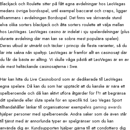
Blackjack och Roulette sitter på fått egna avdelningar hos LeoVegas
medans övriga bordsspel, until exempel baccarat och craps, ligger
tillsammans i avdelningen Bordsspel. Det finns we skrivande stund
elva olika sorters blackjack och åtta sorters roulette att välja mellan
hos LeoVegas. LeoVegas casino är indelat i sju spelavdelningar (plus
durante avdelning där man kan se sobre mest populära spelen).
Deras utbud är utmärkt och täcker i princip de flesta varianter, så du
lär inte sakna nån speltyp. LeoVegas är framför allt en casinosajt där
du får de bästa av allting. Vi skulle våga påstå att LeoVegas är en av
de mest heltäckande casinosajterna i Swe.
Här kan hitta du Live Casinobord som är dedikerade till LeoVegas
egna spelare. Då kan du som har upptäckt att du kanske är nära ett
spelberoende och då kan aktivt utföra åtgärder för f?r att begränsa
ditt spelande eller sluta spela för en specifik tid. Leo Vegas Sport
tillhandahåller länkar till organisationer exempelvis
gaming awards
hjälper personer med spelberoende. Andra saker som de även står
till tjänst med är annorlunda typer av spelgränser som du kan
använda dig av. Kundsupporten hjälper gärna till att condottiero dig