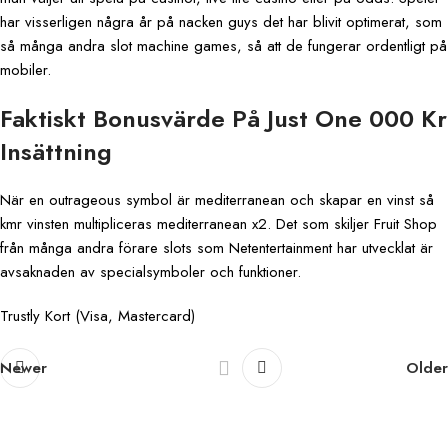
har visserligen några år på nacken guys det har blivit optimerat, som
så många andra slot machine games, så att de fungerar ordentligt på
mobiler.
Faktiskt Bonusvärde På Just One 000 Kr
Insättning
När en outrageous symbol är mediterranean och skapar en vinst så
kmr vinsten multipliceras mediterranean x2. Det som skiljer Fruit Shop
från många andra förare slots som Netentertainment har utvecklat är
avsaknaden av specialsymboler och funktioner.
Trustly Kort (Visa, Mastercard)
Newer
Older