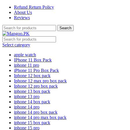
0
0
Refund Return Policy
About Us
Reviews
Search
Select category
apple watch
IPhone 11 Box Pack
iphone 11 pro
iPhone 11 Pro Box Pack
Iphone 12 box pack
Iphone 12 max pro box pack
Iphone 12 pro box pack
iphone 13 box pack
iphone 13 pro
iphone 14 box pack
iphone 14 pro
iphone 14 pro box pack
iphone 14 pro max box pack
iphone 15 box pack
iphone 15 pro