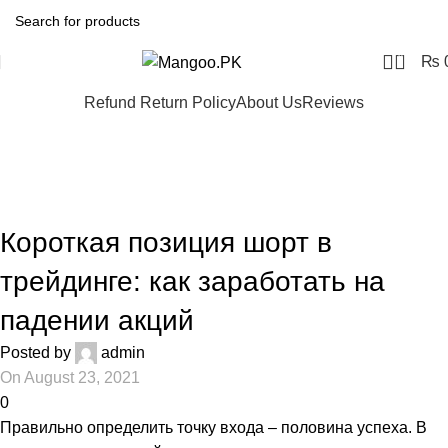
0
₨
Refund Return Policy
About Us
Reviews
Blog
Home
Форекс обучение
ФОРЕКС ОБУЧЕНИЕ
Короткая позиция шорт в
трейдинге: как заработать на
падении акций
Posted by
admin
On August 23, 2021
0
Правильно определить точку входа – половина успеха. В