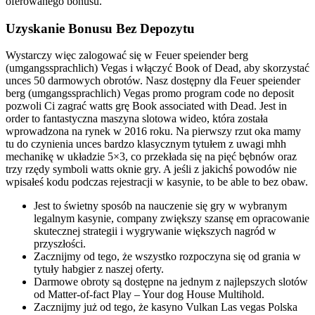
oferowanego bonusu.
Uzyskanie Bonusu Bez Depozytu
Wystarczy więc zalogować się w Feuer speiender berg
(umgangssprachlich) Vegas i włączyć Book of Dead, aby skorzystać
unces 50 darmowych obrotów. Nasz dostępny dla Feuer speiender
berg (umgangssprachlich) Vegas promo program code no deposit
pozwoli Ci zagrać watts grę Book associated with Dead. Jest in
order to fantastyczna maszyna slotowa wideo, która została
wprowadzona na rynek w 2016 roku. Na pierwszy rzut oka mamy
tu do czynienia unces bardzo klasycznym tytułem z uwagi mhh
mechanikę w układzie 5×3, co przekłada się na pięć bębnów oraz
trzy rzędy symboli watts oknie gry. A jeśli z jakichś powodów nie
wpisałeś kodu podczas rejestracji w kasynie, to be able to bez obaw.
Jest to świetny sposób na nauczenie się gry w wybranym
legalnym kasynie, company zwiększy szansę em opracowanie
skutecznej strategii i wygrywanie większych nagród w
przyszłości.
Zacznijmy od tego, że wszystko rozpoczyna się od grania w
tytuły habgier z naszej oferty.
Darmowe obroty są dostępne na jednym z najlepszych slotów
od Matter-of-fact Play – Your dog House Multihold.
Zacznijmy już od tego, że kasyno Vulkan Las vegas Polska