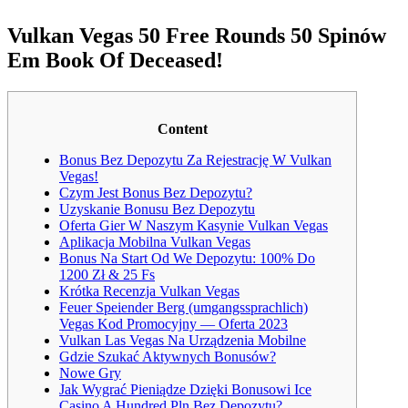
Vulkan Vegas 50 Free Rounds 50 Spinów
Em Book Of Deceased!
Content
Bonus Bez Depozytu Za Rejestrację W Vulkan
Vegas!
Czym Jest Bonus Bez Depozytu?
Uzyskanie Bonusu Bez Depozytu
Oferta Gier W Naszym Kasynie Vulkan Vegas
Aplikacja Mobilna Vulkan Vegas
Bonus Na Start Od We Depozytu: 100% Do
1200 Zł & 25 Fs
Krótka Recenzja Vulkan Vegas
Feuer Speiender Berg (umgangssprachlich)
Vegas Kod Promocyjny — Oferta 2023
Vulkan Las Vegas Na Urządzenia Mobilne
Gdzie Szukać Aktywnych Bonusów?
Nowe Gry
Jak Wygrać Pieniądze Dzięki Bonusowi Ice
Casino A Hundred Pln Bez Depozytu?