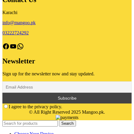
Karachi
info@mangoo.pk
03222724292
facebook
Youtube
Whatsapp
Newsletter
Sign up for the newsletter now and stay updated.
I agree to the privacy policy.
© All Right Reserved 2025 Mangoo.pk.
Search
Choose Your Device