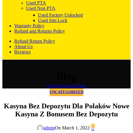
Used PTA
Used Non PTA
Used Factory Unlocked
Used Sim Lock
Warranty Policy
Refund and Returns Policy
Refund Return Policy
About Us
Reviews
Blog
Home
Uncategorized
UNCATEGORIZED
Kasyna Bez Depozytu Dla Polaków Nowe
Kasyna Z Bonusem Bez Depozytu
0
admin
On March 1, 2022