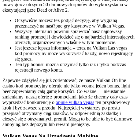
nowy gracz otrzyma 50 darmowych spinów do wykorzystania w
ekscytującej grze Dead or Alive 2.
Oczywiście możesz też podjąć decyzję, aby wygraną
przeznaczyć na nast?pne gry kasynowe w Vulkan Vegas.
Wszyscy internauci powinni sprawdzić nasz najnowszy
ranking promocji i dowiedzieć się o najbardziej interesujących
ofertach, organizowanych właśnie w tym momencie.
Jest jeszcze lepsza informacja – teraz na Vulkan Las vegas
kod promocyjny może wykorzystać każdy, nowo rejestrujący
się gracz.
Ten typ bonusu można otrzymać tylko raz i tylko podczas
rejestracji nowego konta.
Zapewne zdążyłeś się już zorientować, że nasze Vulkan On line
casino kod promocyjny oferuje nie tylko veoma jeden bonus, light
beer zapewniamy całą gamę korzyści. Co ważne — nieustannie
zmieniamy naszą ofertę z promocjami, jako że chcemy cały czas
wyprzedzać konkurencję o
opinie vulkan vegas
ten przysłowiowy
krok i być zawsze z przodu. Najczęściej wystarczy po prostu
przepisać otrzymany ciąg znaków, w odpowiednią zakładkę i
cieszyć się z otrzymanych premii. Mogą to be able to być darmowe
annoying bez depozytu lub reward pieniężny.
Vulkan Vegas Na Urządzenia Mobilne