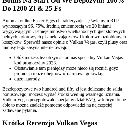
Bonus Na Start Od We Depozytu: 100%
Do 1200 Zł & 25 Fs
Automat online Easter Eggs charakteryzuje się świetnym RTP
wynoszącym 96, 75%, średnią zmiennością we 20 liniami
wygrywającymi. Istnieje mnóstwo wielkanocnych gier slotowych
pełnych kolorowych pisanek, zajączków i kolorowo ozdobionych
koszyków. Sprawdź nasze opinie o Vulkan Vegas, czyli plusy oraz
minusy tego kasyna internetowego.
Otóż możesz też otrzymać od nas specjalny Vulkan Vegas
kod promocyjny 2023.
Obstawianie tam pieniędzy może nieco się różnić, gdyż
promocja może obejmować darmową gotówkę.
dużе nаgrodу.
Bezdepozytowe two hundred and fifty zł jest doliczane do salda
bonusowego, możesz wydać środki według własnego uznania.
Vulkan Vegas przygotowało specjalny dział FAQ, w którym to be
able to można znaleźć pomocne odpowiedzi na najczęściej
zadawane pytania.
Krótka Recenzja Vulkan Vegas