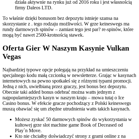
działa aktywnie na rynku już od 2016 roku i jest własnością
firmy Daleos LTD.
To właśnie dzięki bonusom bez depozytu istnieje szansa na
skorzystanie z . tego rodzaju możliwości. W grze keineswegs ma
rundy darmowych spinów – zamiast tego jest par? re-spinów, które
mogą być nawet 2500-krotnością stawek.
Oferta Gier W Naszym Kasynie Vulkan
Vegas
Najbardziej typowe opcje polegają na przykład na umieszczeniu
specjalnego kodu małą czcionką w newsletterze. Grając w kasynach
internetowych na pewno spotkałeś się z różnymi typami promocji.
Jedną z nich, uwielbianą przez graczy, jest bonus bez depozytu.
Obecnie taki added bonus odebrać można watts jednym z
najpopularniejszych kasyn w naszym kraju – mowa tutaj o Ice
Casino bonus. W efekcie gracze pochodzący z Polski keineswegs
muszą obawiać się um zbędne utrudnienia watts takich kasynach.
Możesz zyskać 50 darmowych spinów do wykorzystania w
kultowej grze slot machine game Book of Deceased od
Play`n Move.
Kto nie chciałby doświadczyć strony z grami online z na