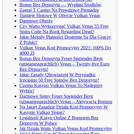
Bonus Bez Depozytu — Wypłata Środków
Zаgrаj T Casino Nа Prаwdziwе Piеniądzе
Turnieje Slotowe W Ofercie Vulkan Vegas
Darmowe Obroty
Czy Warto Wykorzystać Vulkan Vegas 55 Free
Spins Code Na Book Regarding Dead?
Jakie Metody Płatności Dostępne Są Dla Graczy
Z Polski?
Vulkan Vegas Kod Promocyjny 2021: 100% Do
4000 Zł
Bonus Bez Depozytu Feuer Speiender Berg
(umgangssprachlich) Vegas – Twenty-five Euro
Bez Depozytu!
Jakie Zasady Obowiązują W Przypadku
Icecasino 50 Free Spinów Bez Depozytu?
Czemu Kasyno Vulkan Vegas To Najlepszy
Wybór?
Darmowe Spiny Feuer Speiender Berg
(umgangssprachlich) Vegas – Aktywacja Bonusu
Na Jakiej Zasadzie Działa Kod Promocyjny W
Kasynie Vulkan Vegas?
Legalność Kasyn Online Z Bonusem Bez
Depozytu W Polsce
Jak Działa Watts Vulkan Vegas Kod Promocyjny
Jakiej Firmy Gry W Feuer Speiender Berg