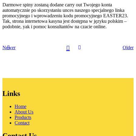
Darmowe spiny zostaną dodane carry out Twojego konta
automatycznie po skorzystaniu unces naszego specjalnego linka
promocyjnego i wprowadzeniu kodu promocyjnego EASTER23.
Tak, strona internetowa kasyna jest dostępna w języku polskim –
podobnie, yak i pomoc konsultantów na czacie online.
Newer
Older
Links
Home
About Us
Products
Contact
Contact Us