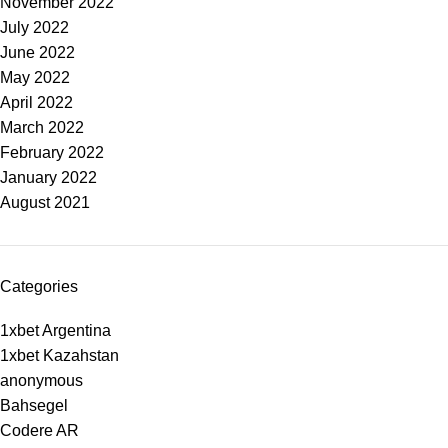
November 2022
July 2022
June 2022
May 2022
April 2022
March 2022
February 2022
January 2022
August 2021
Categories
1xbet Argentina
1xbet Kazahstan
anonymous
Bahsegel
Codere AR