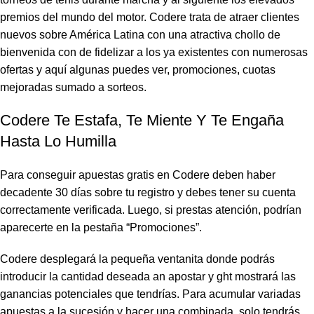
premios del mundo del motor. Codere trata de atraer clientes
nuevos sobre América Latina con una atractiva chollo de
bienvenida con de fidelizar a los ya existentes con numerosas
ofertas y aquí algunas puedes ver, promociones, cuotas
mejoradas sumado a sorteos.
Codere Te Estafa, Te Miente Y Te Engaña
Hasta Lo Humilla
Para conseguir apuestas gratis en Codere deben haber
decadente 30 días sobre tu registro y debes tener su cuenta
correctamente verificada. Luego, si prestas atención, podrían
aparecerte en la pestaña “Promociones”.
Codere desplegará la pequeña ventanita donde podrás
introducir la cantidad deseada an apostar y ght mostrará las
ganancias potenciales que tendrías. Para acumular variadas
apuestas a la sucesión y hacer una combinada, solo tendrás