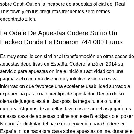
sobre Cash-Out en la incapere de apuestas oficial del Real
This town y en tus preguntas frecuentes zero hemos
encontrado zilch.
La Odaie De Apuestas Codere Sufrió Un
Hackeo Donde Le Robaron 744 000 Euros
Es muy sencillo con similar al transformación en otras casas de
apuestas deportivas en España. Codere lanzó en 2014 su
servicio para apuestas online e inició su actividad con una
página web con una diseño muy intuitivo y sin excesiva
información que favorece una excelente usabilidad sumado a
experiencia para cualquier tipo de apostador. Dentro de su
oferta de juegos, está el Jackpots, la mega ruleta o ruleta
europea. Algunos de aquellas favoritos de aquellas jugadores
de essa casa de apuestas online son este Blackjack o el póker.
No podrás disfrutar del pase de bienvenida para Codere en
España, ni de nada otra casa sobre apuestas online, durante el