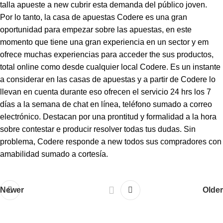
talla apueste a new cubrir esta demanda del público joven.
Por lo tanto, la casa de apuestas Codere es una gran
oportunidad para empezar sobre las apuestas, en este
momento que tiene una gran experiencia en un sector y em
ofrece muchas experiencias para acceder the sus productos,
total online como desde cualquier local Codere. Es un instante
a considerar en las casas de apuestas y a partir de Codere lo
llevan en cuenta durante eso ofrecen el servicio 24 hrs los 7
días a la semana de chat en línea, teléfono sumado a correo
electrónico. Destacan por una prontitud y formalidad a la hora
sobre contestar e producir resolver todas tus dudas. Sin
problema, Codere responde a new todos sus compradores con
amabilidad sumado a cortesía.
Newer
Older