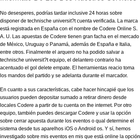
No desesperes, podrías tardar inclusive 24 horas sobre
disponer de technische universit?t cuenta verificada. La marca
está registrada en España con el nombre de Codere Online S.
A. U. Las apuestas de Codere tienen gran facha en el mercado
de México, Uruguay o Panamá, además de España e Italia,
entre otros. Finalmente el arquero no ha podido salvar a
technische universit?t equipo, el delantero contrario ha
acentuado el gol delete empate. El herramientas reacio toma
los mandos del partido y se adelanta durante el marcador.
En cuanto a sus características, cabe hacer hincapié que los
usuarios pueden depositar sumado a retirar dinero desde
locales Codere a partir de tu cuenta on the internet. Por otro
equipo, también puedes descargar Codere y usar la opción
sobre cerrar apuesta durante los eventos o qual determine el
sistema desde tus aparelhos iOS o Android os. Y sí, hemos
investigado sobre mis eventos en mis que está online la opción