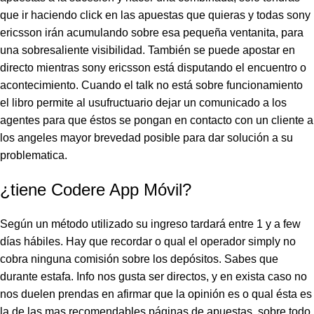
que ir haciendo click en las apuestas que quieras y todas sony
ericsson irán acumulando sobre esa pequeña ventanita, para
una sobresaliente visibilidad. También se puede apostar en
directo mientras sony ericsson está disputando el encuentro o
acontecimiento. Cuando el talk no está sobre funcionamiento
el libro permite al usufructuario dejar un comunicado a los
agentes para que éstos se pongan en contacto con un cliente a
los angeles mayor brevedad posible para dar solución a su
problematica.
¿tiene Codere App Móvil?
Según un método utilizado su ingreso tardará entre 1 y a few
días hábiles. Hay que recordar o qual el operador simply no
cobra ninguna comisión sobre los depósitos. Sabes que
durante estafa. Info nos gusta ser directos, y en exista caso no
nos duelen prendas en afirmar que la opinión es o qual ésta es
la de las mas recomendables páginas de apuestas, sobre todo