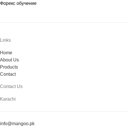
Форекс обучение
Links
Home
About Us
Products
Contact
Contact Us
Karachi
info@mangoo.pk