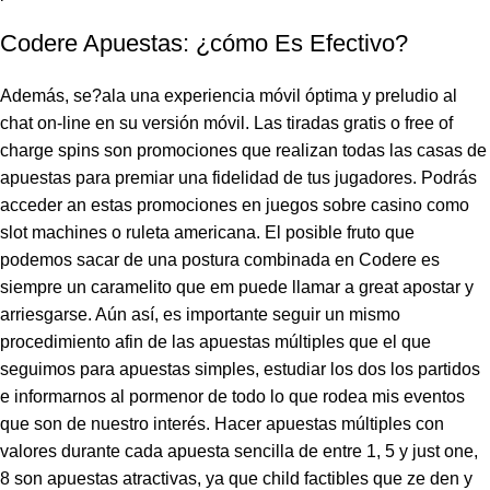
Codere Apuestas: ¿cómo Es Efectivo?
Además, se?ala una experiencia móvil óptima y preludio al
chat on-line en su versión móvil. Las tiradas gratis o free of
charge spins son promociones que realizan todas las casas de
apuestas para premiar una fidelidad de tus jugadores. Podrás
acceder an estas promociones en juegos sobre casino como
slot machines o ruleta americana. El posible fruto que
podemos sacar de una postura combinada en Codere es
siempre un caramelito que em puede llamar a great apostar y
arriesgarse. Aún así, es importante seguir un mismo
procedimiento afin de las apuestas múltiples que el que
seguimos para apuestas simples, estudiar los dos los partidos
e informarnos al pormenor de todo lo que rodea mis eventos
que son de nuestro interés. Hacer apuestas múltiples con
valores durante cada apuesta sencilla de entre 1, 5 y just one,
8 son apuestas atractivas, ya que child factibles que ze den y