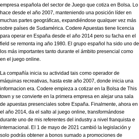
empresa española del sector de Juego que cotiza en Bolsa. Lo
hace desde el año 2007, manteniendo una posición líder en
muchas partes geográficas, expandiéndose qualquer vez más
sobre países de Sudamérica. Codere Apuestas tiene licencia
para operar en España desde el año 2014 pero su facha en el
field se remonta ing año 1980. El grupo español ha sido uno de
los más importantes tanto durante el ámbito presencial como
en el juego online.
La compañía inicia su actividad tais como operador de
máquinas recreativas, hasta este año 2007, donde inicia una
informacion era. Codere empieza a cotizar en la Bolsa de This
town y se convierte en la primera empresa en alejar una sala
de apuestas presenciales sobre España. Finalmente, ahora en
el año 2014, da el salto al juego online, transformándose
durante uno de mis referentes del industry a nivel franquista e
internacional. El 1 de mayo de 2021 cambió la legislación y
solo podrás obtener a bonos sumado a promociones de