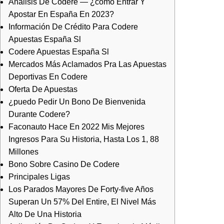
Análisis De Codere — ¿cómo Entrar Y
Apostar En España En 2023?
Información De Crédito Para Codere
Apuestas España Sl
Codere Apuestas España Sl
Mercados Más Aclamados Pra Las Apuestas
Deportivas En Codere
Oferta De Apuestas
¿puedo Pedir Un Bono De Bienvenida
Durante Codere?
Faconauto Hace En 2022 Mis Mejores
Ingresos Para Su Historia, Hasta Los 1, 88
Millones
Bono Sobre Casino De Codere
Principales Ligas
Los Parados Mayores De Forty-five Años
Superan Un 57% Del Entire, El Nivel Más
Alto De Una Historia