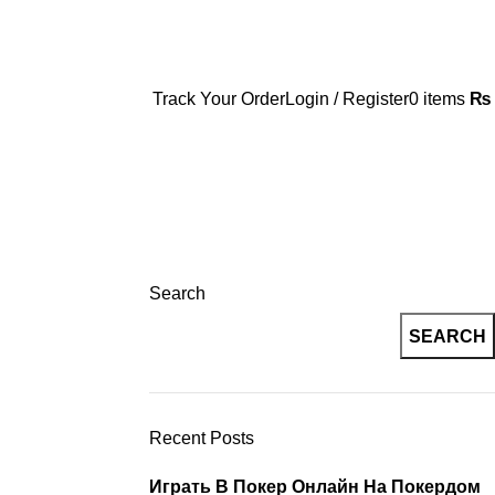
Track Your Order
Login / Register
0
items
₨
Search
SEARCH
Recent Posts
Играть В Покер Онлайн На Покердом