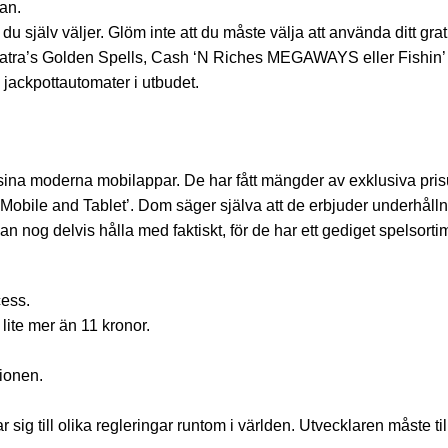
tan.
 själv väljer. Glöm inte att du måste välja att använda ditt grat
tra’s Golden Spells, Cash ‘N Riches MEGAWAYS eller Fishin’ 
 jackpottautomater i utbudet.
sina moderna mobilappar. De har fått mängder av exklusiva pris
 Mobile and Tablet’. Dom säger själva att de erbjuder underhåll
 nog delvis hålla med faktiskt, för de har ett gediget spelsorti
cess.
ite mer än 11 kronor.
ionen.
ar sig till olika regleringar runtom i världen. Utvecklaren måste t