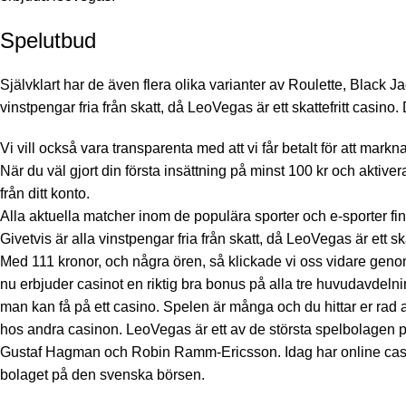
Spelutbud
Självklart har de även flera olika varianter av Roulette, Black 
vinstpengar fria från skatt, då LeoVegas är ett skattefritt casino.
Vi vill också vara transparenta med att vi får betalt för att markn
När du väl gjort din första insättning på minst 100 kr och aktiv
från ditt konto.
Alla aktuella matcher inom de populära sporter och e-sporter finn
Givetvis är alla vinstpengar fria från skatt, då LeoVegas är ett ska
Med 111 kronor, och några ören, så klickade vi oss vidare geno
nu erbjuder casinot en riktig bra bonus på alla tre huvudavdelnin
man kan få på ett casino. Spelen är många och du hittar er ra
hos andra casinon. LeoVegas är ett av de största spelbolagen
Gustaf Hagman och Robin Ramm-Ericsson. Idag har online casi
bolaget på den svenska börsen.