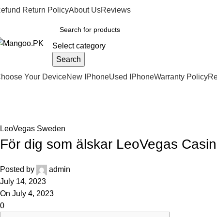
efund Return Policy
About Us
Reviews
Select category
Search
hoose Your Device
New IPhone
Used IPhone
Warranty Policy
Re
Blog
Home
LeoVegas Sweden
LeoVegas Sweden
För dig som älskar LeoVegas Casi
Posted by
admin
July 14, 2023
On July 4, 2023
0