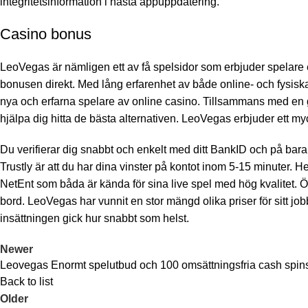
integritetsinformation i nästa appuppdatering.
Casino bonus
LeoVegas är nämligen ett av få spelsidor som erbjuder spelare e
bonusen direkt. Med lång erfarenhet av både online- och fysiska
nya och erfarna spelare av online casino. Tillsammans med en 
hjälpa dig hitta de bästa alternativen. LeoVegas erbjuder ett myck
Du verifierar dig snabbt och enkelt med ditt BankID och på ba
Trustly är att du har dina vinster på kontot inom 5-15 minuter. 
NetEnt som båda är kända för sina live spel med hög kvalitet. Ön
bord. LeoVegas har vunnit en stor mängd olika priser för sitt jo
insättningen gick hur snabbt som helst.
Newer
Leovegas Enormt spelutbud och 100 omsättningsfria cash spin
Back to list
Older