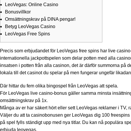
LeoVegas: Online Casino
Bonusvillkor
Omsättningskrav på DINA pengar!
Betyg LeoVegas Casino
LeoVegas Free Spins
Precis som erbjudandet för LeoVegas free spins har live casino-b
internationella jackpottspelen som delar potten med alla casinon
insatsen i potten från alla casinon, det är därför summorna på d
lokala till det casinot du spelar på men fungerar ungefär likadan
Där hittar du fem olika bingospel från LeoVegas att spela.
För LeoVegas live casino-bonus gäller samma minsta insättning p
omsättningskrav på 1x.
Många av er har säkert hört eller sett LeoVegas reklamer i TV, r
Väljer du att ta casinobonusen ger LeoVegas dig 100 freespins a
på spel fylls ständigt upp med nya titlar. Du kan nå populära sp
erbjuda
leovegas
.