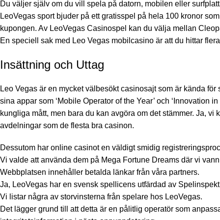
Du väljer själv om du vill spela på datorn, mobilen eller surfplat
LeoVegas sport bjuder på ett gratisspel på hela 100 kronor som du
kupongen. Av LeoVegas Casinospel kan du välja mellan Cleopa
En speciell sak med Leo Vegas mobilcasino är att du hittar flera
Insättning och Uttag
Leo Vegas är en mycket välbesökt casinosajt som är kända för 
sina appar som ‘Mobile Operator of the Year’ och ‘Innovation in
kungliga mått, men bara du kan avgöra om det stämmer. Ja, vi kan
avdelningar som de flesta bra casinon.
Dessutom har online casinot en väldigt smidig registreringspro
Vi valde att använda dem på Mega Fortune Dreams där vi vann l
Webbplatsen innehåller betalda länkar från våra partners.
Ja, LeoVegas har en svensk spellicens utfärdad av Spelinspekt
Vi listar några av storvinsterna från spelare hos LeoVegas.
Det lägger grund till att detta är en pålitlig operatör som anpass