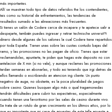
más importantes.
Allí se muestran todo tipo de datos referidos the los contendientes,
tais como su historial de enfrentamientos, las tendencias de
resultados sumado a las alineaciones más frecuentes.
Si tienes un salón de Codere cerca de incapere y te apetece salir a
despejarte, también puedes ingresar y retirar technische universit?t
dinero desde algunas de los salones la cual Codere tiene repartidos
por toda España. Tienen unas sobre las cuotas contudo bajas del
ramo, y las promociones no las pagan de oficio. Tienes que estar
reclamandolas, apuntarte, te piden que hagas este deposito no con
antelacion de X min (si no vale), y aunque reclames las promociones
tardan semanas en abonarlas, y todo asi teniendo que irgi detras de
ellos llamando o escribiendo an atencion ing cliente. Un punto
negativo de auge, no obstante, es la poca pluralidad de juegos
sobre casino. Quienes busquen algo más o qual tragamonedas
tendrán dificultades para cubrir tus expectativas, especialmente
cuando tienen una favoritismo por las salas de casino durante vivo.
Se trata de un rotulo de gran crecimiento en los últimos años, por lo
que es importante que mi casa de apuestas de esta talla apueste a