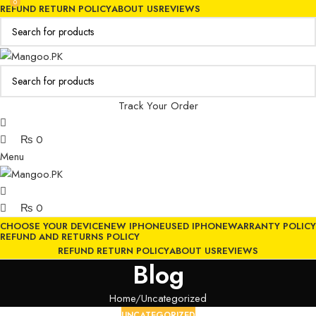
0
0
REFUND RETURN POLICY
ABOUT US
REVIEWS
Track Your Order
₨
0
Menu
₨
0
CHOOSE YOUR DEVICE
NEW IPHONE
USED IPHONE
WARRANTY POLICY
REFUND AND RETURNS POLICY
REFUND RETURN POLICY
ABOUT US
REVIEWS
Blog
Home
Uncategorized
UNCATEGORIZED