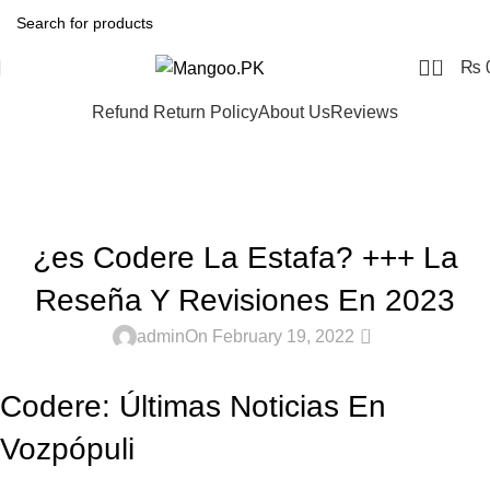
0
₨
Refund Return Policy
About Us
Reviews
Blog
Home
Uncategorized
UNCATEGORIZED
¿es Codere La Estafa? +++ La
Reseña Y Revisiones En 2023
0
admin
On February 19, 2022
Codere: Últimas Noticias En
Vozpópuli