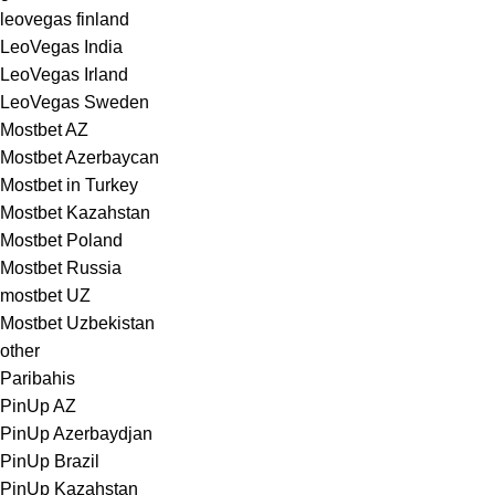
leovegas finland
LeoVegas India
LeoVegas Irland
LeoVegas Sweden
Mostbet AZ
Mostbet Azerbaycan
Mostbet in Turkey
Mostbet Kazahstan
Mostbet Poland
Mostbet Russia
mostbet UZ
Mostbet Uzbekistan
other
Paribahis
PinUp AZ
PinUp Azerbaydjan
PinUp Brazil
PinUp Kazahstan