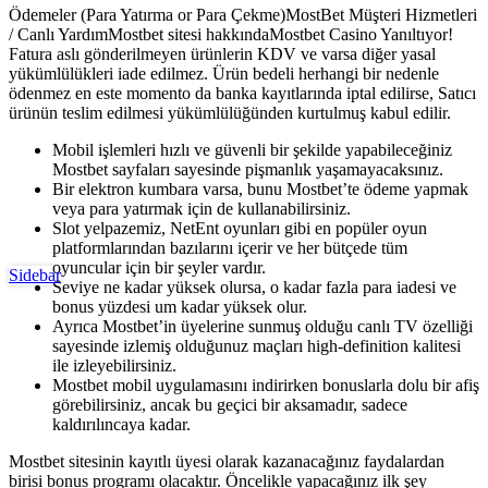
Ödemeler (Para Yatırma or Para Çekme)MostBet Müşteri Hizmetleri
/ Canlı YardımMostbet sitesi hakkındaMostbet Casino Yanıltıyor!
Fatura aslı gönderilmeyen ürünlerin KDV ve varsa diğer yasal
yükümlülükleri iade edilmez. Ürün bedeli herhangi bir nedenle
ödenmez en este momento da banka kayıtlarında iptal edilirse, Satıcı
ürünün teslim edilmesi yükümlülüğünden kurtulmuş kabul edilir.
Mobil işlemleri hızlı ve güvenli bir şekilde yapabileceğiniz
Mostbet sayfaları sayesinde pişmanlık yaşamayacaksınız.
Bir elektron kumbara varsa, bunu Mostbet’te ödeme yapmak
veya para yatırmak için de kullanabilirsiniz.
Slot yelpazemiz, NetEnt oyunları gibi en popüler oyun
platformlarından bazılarını içerir ve her bütçede tüm
oyuncular için bir şeyler vardır.
Sidebar
Seviye ne kadar yüksek olursa, o kadar fazla para iadesi ve
bonus yüzdesi um kadar yüksek olur.
Ayrıca Mostbet’in üyelerine sunmuş olduğu canlı TV özelliği
sayesinde izlemiş olduğunuz maçları high-definition kalitesi
ile izleyebilirsiniz.
Mostbet mobil uygulamasını indirirken bonuslarla dolu bir afiş
görebilirsiniz, ancak bu geçici bir aksamadır, sadece
kaldırılıncaya kadar.
Mostbet sitesinin kayıtlı üyesi olarak kazanacağınız faydalardan
birisi bonus programı olacaktır. Öncelikle yapacağınız ilk şey