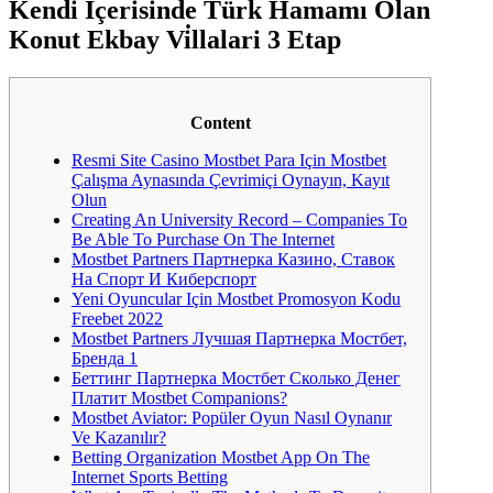
Kendi Içerisinde Türk Hamamı Olan
Konut Ekbay Vi̇llalari 3 Etap
Content
Resmi Site Casino Mostbet Para Için Mostbet
Çalışma Aynasında Çevrimiçi Oynayın, Kayıt
Olun
Creating An University Record – Companies To
Be Able To Purchase On The Internet
Mostbet Partners Партнерка Казино, Ставок
На Спорт И Киберспорт
Yeni Oyuncular Için Mostbet Promosyon Kodu
Freebet 2022
Mostbet Partners Лучшая Партнерка Мостбет,
Бренда 1
Беттинг Партнерка Мостбет Сколько Денег
Платит Mostbet Companions?
Mostbet Aviator: Popüler Oyun Nasıl Oynanır
Ve Kazanılır?
Betting Organization Mostbet App On The
Internet Sports Betting