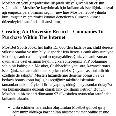
Mostbet en yeni girişadresine ulaşarak siteye güvenli bir erişim
sağlamaktır. Mostbet’te kaydolmak için kullanmak istediğiniz sosyal
ağı empieza para birimini seçin. [newline]Mostbet, 2009 yılında
kurulmuştur ve çevrimiçi kumarı denetleyen Curacao kumar
düzenleyicisi tarafından lisanslanmıştır.
Creating An University Record – Companies To
Purchase Within The Internet
MostBet Sportsbook, her hafta 15. 000’den fazla oyun, child derece
yüksek oranlar ve tüm büyük sporlar için ücretsiz canlı akış sunuyor.
Mostbet, canlı casino oyunları oynayabileceğiniz ve canlı zaman
oyunlarına özel erişimin keyfini çıkarabileceğiniz VIP bölümüne
sahip bir bahisçidir. Mostbet, Cashback’in yanı sıra, kazançlarınızı
istediğiniz zaman nakit olarak çekmenizi sağlayan cashout adlı bir
özelliğe de sahiptir. Müşteri hizmetlerine deneme bonusu ya da
bedava bonus konu başlığını seçtiğiniz takdirde işleminiz
tamamlanacaktır. Öyle ki firma yapmış olduğu paylaşımlar dolay?s?
yla kullanıcılarına düzenli olarak link çıkışlarını iletiyor. Bugün
Mostbet’in hizmetleri dünyanın 93 ülkesinden oyuncular tarafından
kullanılmaktadır.
Usta editörler tarafından oluşturulan Mostbet güncel giriş
adresimiz oldukça kazandıran mostbet aviator online casino