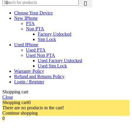
Choose Your Device
New IPhone
PTA
Non PTA
Factory Unlocked
Sim Lock
Used IPhone
Used PTA
Used Non PTA
Used Factory Unlocked
Used Sim Lock
Warranty Policy
Refund and Returns Policy
Login / Register
Shopping cart
Close
Shopping cart
0
There are no products in the cart!
Continue shopping
0