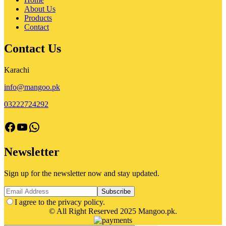
About Us
Products
Contact
Contact Us
Karachi
info@mangoo.pk
03222724292
facebook
Youtube
Whatsapp
Newsletter
Sign up for the newsletter now and stay updated.
I agree to the privacy policy.
© All Right Reserved 2025 Mangoo.pk.