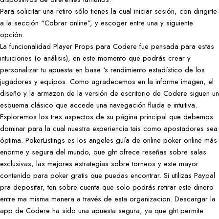
Para solicitar una retiro sólo tienes la cual iniciar sesión, con dirigirte
a la sección “Cobrar online”, y escoger entre una y siguiente
opción.
La funcionalidad Player Props para Codere fue pensada para estas
intuiciones (o análisis), en este momento que podrás crear y
personalizar tu apuesta en base ‘s rendimiento estadístico de los
jugadores y equipos. Como agradecemos en la informe imagen, el
diseño y la armazon de la versión de escritorio de Codere siguen un
esquema clásico que accede una navegación fluida e intuitiva.
Exploremos los tres aspectos de su página principal que debemos
dominar para la cual nuestra experiencia tais como apostadores sea
óptima. PokerListings es los angeles guía de online poker online más
enorme y segura del mundo, que ght ofrece reseñas sobre salas
exclusivas, las mejores estrategias sobre torneos y este mayor
contenido para poker gratis que puedas encontrar. Si utilizas Paypal
pra depositar, ten sobre cuenta que solo podrás retirar este dinero
entre ma misma manera a través de esta organizacion. Descargar la
app de Codere ha sido una apuesta segura, ya que ght permite