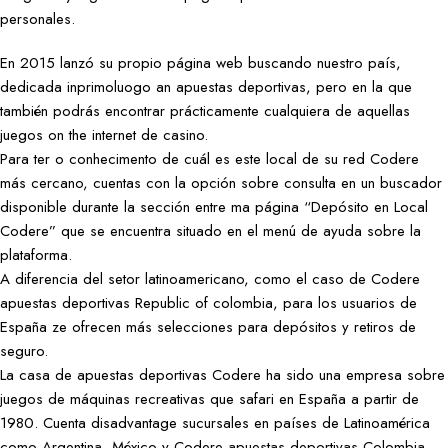
personales.
En 2015 lanzó su propio página web buscando nuestro país,
dedicada inprimoluogo an apuestas deportivas, pero en la que
también podrás encontrar prácticamente cualquiera de aquellas
juegos on the internet de casino.
Para ter o conhecimento de cuál es este local de su red Codere
más cercano, cuentas con la opción sobre consulta en un buscador
disponible durante la sección entre ma página “Depósito en Local
Codere” que se encuentra situado en el menú de ayuda sobre la
plataforma.
A diferencia del setor latinoamericano, como el caso de Codere
apuestas deportivas Republic of colombia, para los usuarios de
España ze ofrecen más selecciones para depósitos y retiros de
seguro.
La casa de apuestas deportivas Codere ha sido una empresa sobre
juegos de máquinas recreativas que safari en España a partir de
1980. Cuenta disadvantage sucursales en países de Latinoamérica
como Argentina, México y Codere apuestas deportivas Colombia.