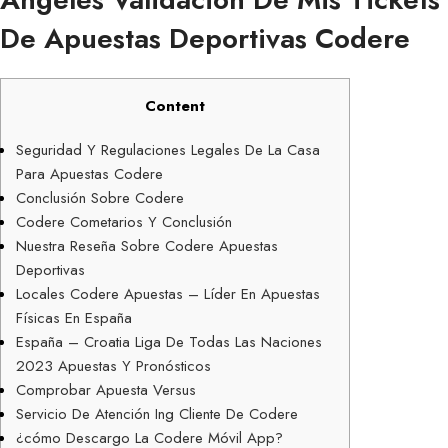
De Apuestas Deportivas Codere
Content
Seguridad Y Regulaciones Legales De La Casa
Para Apuestas Codere
Conclusión Sobre Codere
Codere Cometarios Y Conclusión
Nuestra Reseña Sobre Codere Apuestas
Deportivas
Locales Codere Apuestas – Líder En Apuestas
Físicas En España
España – Croatia Liga De Todas Las Naciones
2023 Apuestas Y Pronósticos
Comprobar Apuesta Versus
Servicio De Atención Ing Cliente De Codere
¿cómo Descargo La Codere Móvil App?