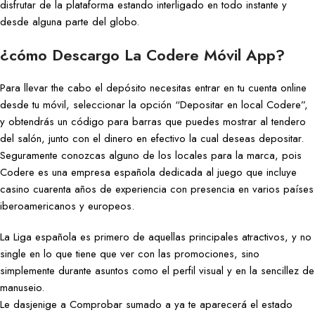
disfrutar de la plataforma estando interligado en todo instante y
desde alguna parte del globo.
¿cómo Descargo La Codere Móvil App?
Para llevar the cabo el depósito necesitas entrar en tu cuenta online
desde tu móvil, seleccionar la opción “Depositar en local Codere”,
y obtendrás un código para barras que puedes mostrar al tendero
del salón, junto con el dinero en efectivo la cual deseas depositar.
Seguramente conozcas alguno de los locales para la marca, pois
Codere es una empresa española dedicada al juego que incluye
casino cuarenta años de experiencia con presencia en varios países
iberoamericanos y europeos.
La Liga española es primero de aquellas principales atractivos, y no
single en lo que tiene que ver con las promociones, sino
simplemente durante asuntos como el perfil visual y en la sencillez de
manuseio.
Le dasjenige a Comprobar sumado a ya te aparecerá el estado