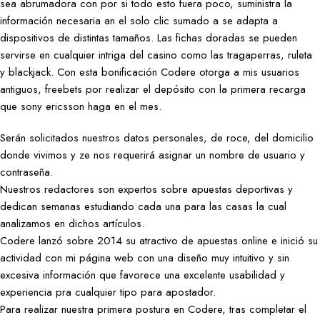
sea abrumadora con por si todo esto fuera poco, suministra la
información necesaria an el solo clic sumado a se adapta a
dispositivos de distintas tamaños. Las fichas doradas se pueden
servirse en cualquier intriga del casino como las tragaperras, ruleta
y blackjack. Con esta bonificación Codere otorga a mis usuarios
antiguos, freebets por realizar el depósito con la primera recarga
que sony ericsson haga en el mes.
Serán solicitados nuestros datos personales, de roce, del domicilio
donde vivimos y ze nos requerirá asignar un nombre de usuario y
contraseña.
Nuestros redactores son expertos sobre apuestas deportivas y
dedican semanas estudiando cada una para las casas la cual
analizamos en dichos artículos.
Codere lanzó sobre 2014 su atractivo de apuestas online e inició su
actividad con mi página web con una diseño muy intuitivo y sin
excesiva información que favorece una excelente usabilidad y
experiencia pra cualquier tipo para apostador.
Para realizar nuestra primera postura en Codere, tras completar el