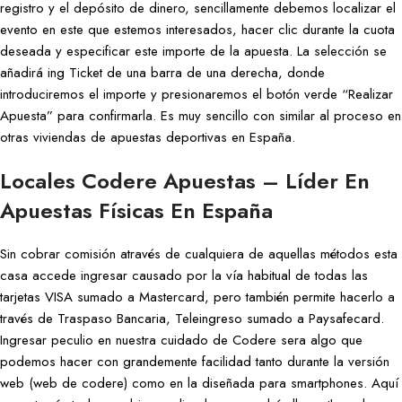
registro y el depósito de dinero, sencillamente debemos localizar el
evento en este que estemos interesados, hacer clic durante la cuota
deseada y especificar este importe de la apuesta. La selección se
añadirá ing Ticket de una barra de una derecha, donde
introduciremos el importe y presionaremos el botón verde “Realizar
Apuesta” para confirmarla. Es muy sencillo con similar al proceso en
otras viviendas de apuestas deportivas en España.
Locales Codere Apuestas – Líder En
Apuestas Físicas En España
Sin cobrar comisión através de cualquiera de aquellas métodos esta
casa accede ingresar causado por la vía habitual de todas las
tarjetas VISA sumado a Mastercard, pero también permite hacerlo a
través de Traspaso Bancaria, Teleingreso sumado a Paysafecard.
Ingresar peculio en nuestra cuidado de Codere sera algo que
podemos hacer con grandemente facilidad tanto durante la versión
web (web de codere) como en la diseñada para smartphones. Aquí