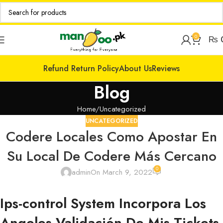
0
₨
Refund Return Policy
About Us
Reviews
Blog
Home
Uncategorized
UNCATEGORIZED
Codere Locales Como Apostar En
Su Local De Codere Más Cercano
0
admin
On March 9, 2022
Ips-control System Incorpora Los
Angeles Validación De Mis Tickets