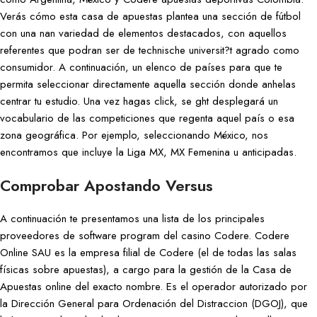
Verás cómo esta casa de apuestas plantea una sección de fútbol
con una nan variedad de elementos destacados, con aquellos
referentes que podran ser de technische universit?t agrado como
consumidor. A continuación, un elenco de países para que te
permita seleccionar directamente aquella sección donde anhelas
centrar tu estudio. Una vez hagas click, se ght desplegará un
vocabulario de las competiciones que regenta aquel país o esa
zona geográfica. Por ejemplo, seleccionando México, nos
encontramos que incluye la Liga MX, MX Femenina u anticipadas.
Comprobar Apostando Versus
A continuación te presentamos una lista de los principales
proveedores de software program del casino Codere. Codere
Online SAU es la empresa filial de Codere (el de todas las salas
físicas sobre apuestas), a cargo para la gestión de la Casa de
Apuestas online del exacto nombre. Es el operador autorizado por
la Dirección General para Ordenación del Distraccion (DGOJ), que