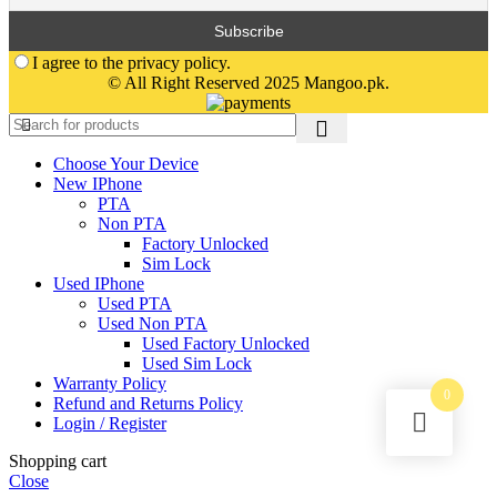
I agree to the privacy policy.
© All Right Reserved 2025 Mangoo.pk.
Choose Your Device
New IPhone
PTA
Non PTA
Factory Unlocked
Sim Lock
Used IPhone
Used PTA
Used Non PTA
Used Factory Unlocked
Used Sim Lock
Warranty Policy
0
Refund and Returns Policy
Login / Register
Shopping cart
Close