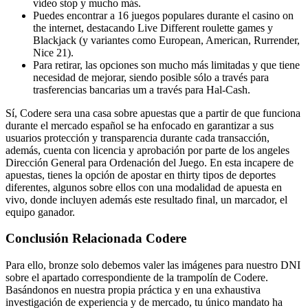
vídeo stop y mucho más.
Puedes encontrar a 16 juegos populares durante el casino on
the internet, destacando Live Different roulette games y
Blackjack (y variantes como European, American, Rurrender,
Nice 21).
Para retirar, las opciones son mucho más limitadas y que tiene
necesidad de mejorar, siendo posible sólo a través para
trasferencias bancarias um a través para Hal-Cash.
Sí, Codere sera una casa sobre apuestas que a partir de que funciona
durante el mercado español se ha enfocado en garantizar a sus
usuarios protección y transparencia durante cada transacción,
además, cuenta con licencia y aprobación por parte de los angeles
Dirección General para Ordenación del Juego. En esta incapere de
apuestas, tienes la opción de apostar en thirty tipos de deportes
diferentes, algunos sobre ellos con una modalidad de apuesta en
vivo, donde incluyen además este resultado final, un marcador, el
equipo ganador.
Conclusión Relacionada Codere
Para ello, bronze solo debemos valer las imágenes para nuestro DNI
sobre el apartado correspondiente de la trampolín de Codere.
Basándonos en nuestra propia práctica y en una exhaustiva
investigación de experiencia y de mercado, tu único mandato ha