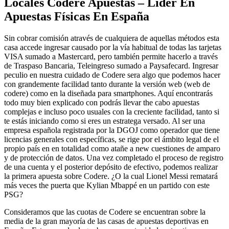
Locales Codere Apuestas – Líder En
Apuestas Físicas En España
Sin cobrar comisión através de cualquiera de aquellas métodos esta
casa accede ingresar causado por la vía habitual de todas las tarjetas
VISA sumado a Mastercard, pero también permite hacerlo a través
de Traspaso Bancaria, Teleingreso sumado a Paysafecard. Ingresar
peculio en nuestra cuidado de Codere sera algo que podemos hacer
con grandemente facilidad tanto durante la versión web (web de
codere) como en la diseñada para smartphones. Aquí encontrarás
todo muy bien explicado con podrás llevar the cabo apuestas
complejas e incluso poco usuales con la creciente facilidad, tanto si
te estás iniciando como si eres un estratega versado. Al ser una
empresa española registrada por la DGOJ como operador que tiene
licencias generales con específicas, se rige por el ámbito legal de el
propio país en en totalidad como atañe a new cuestiones de amparo
y de protección de datos. Una vez completado el proceso de registro
de una cuenta y el posterior depósito de efectivo, podemos realizar
la primera apuesta sobre Codere. ¿O la cual Lionel Messi rematará
más veces the puerta que Kylian Mbappé en un partido con este
PSG?
Consideramos que las cuotas de Codere se encuentran sobre la
media de la gran mayoría de las casas de apuestas deportivas en