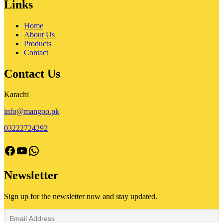
Links
Home
About Us
Products
Contact
Contact Us
Karachi
info@mangoo.pk
03222724292
facebook
Youtube
Whatsapp
Newsletter
Sign up for the newsletter now and stay updated.