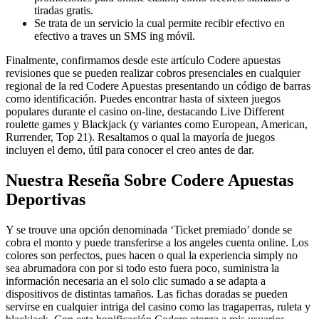
tiradas gratis.
Se trata de un servicio la cual permite recibir efectivo en
efectivo a traves un SMS ing móvil.
Finalmente, confirmamos desde este artículo Codere apuestas
revisiones que se pueden realizar cobros presenciales en cualquier
regional de la red Codere Apuestas presentando un código de barras
como identificación. Puedes encontrar hasta of sixteen juegos
populares durante el casino on-line, destacando Live Different
roulette games y Blackjack (y variantes como European, American,
Rurrender, Top 21). Resaltamos o qual la mayoría de juegos
incluyen el demo, útil para conocer el creo antes de dar.
Nuestra Reseña Sobre Codere Apuestas
Deportivas
Y se trouve una opción denominada ‘Ticket premiado’ donde se
cobra el monto y puede transferirse a los angeles cuenta online. Los
colores son perfectos, pues hacen o qual la experiencia simply no
sea abrumadora con por si todo esto fuera poco, suministra la
información necesaria an el solo clic sumado a se adapta a
dispositivos de distintas tamaños. Las fichas doradas se pueden
servirse en cualquier intriga del casino como las tragaperras, ruleta y