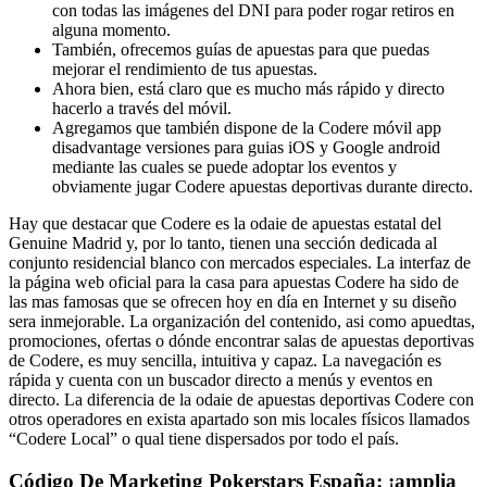
con todas las imágenes del DNI para poder rogar retiros en
alguna momento.
También, ofrecemos guías de apuestas para que puedas
mejorar el rendimiento de tus apuestas.
Ahora bien, está claro que es mucho más rápido y directo
hacerlo a través del móvil.
Agregamos que también dispone de la Codere móvil app
disadvantage versiones para guias iOS y Google android
mediante las cuales se puede adoptar los eventos y
obviamente jugar Codere apuestas deportivas durante directo.
Hay que destacar que Codere es la odaie de apuestas estatal del
Genuine Madrid y, por lo tanto, tienen una sección dedicada al
conjunto residencial blanco con mercados especiales. La interfaz de
la página web oficial para la casa para apuestas Codere ha sido de
las mas famosas que se ofrecen hoy en día en Internet y su diseño
sera inmejorable. La organización del contenido, asi como apuedtas,
promociones, ofertas o dónde encontrar salas de apuestas deportivas
de Codere, es muy sencilla, intuitiva y capaz. La navegación es
rápida y cuenta con un buscador directo a menús y eventos en
directo. La diferencia de la odaie de apuestas deportivas Codere con
otros operadores en exista apartado son mis locales físicos llamados
“Codere Local” o qual tiene dispersados por todo el país.
Código De Marketing Pokerstars España: ¡amplia