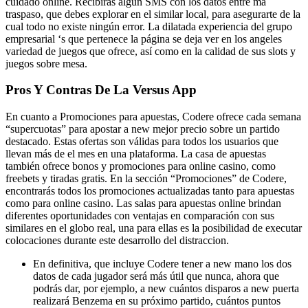
cuidado online. Recibirás algun SMS con los datos entre ma
traspaso, que debes explorar en el similar local, para asegurarte de la
cual todo no existe ningún error. La dilatada experiencia del grupo
empresarial ‘s que pertenece la página se deja ver en los angeles
variedad de juegos que ofrece, así como en la calidad de sus slots y
juegos sobre mesa.
Pros Y Contras De La Versus App
En cuanto a Promociones para apuestas, Codere ofrece cada semana
“supercuotas” para apostar a new mejor precio sobre un partido
destacado. Estas ofertas son válidas para todos los usuarios que
llevan más de el mes en una plataforma. La casa de apuestas
también ofrece bonos y promociones para online casino, como
freebets y tiradas gratis. En la sección “Promociones” de Codere,
encontrarás todos los promociones actualizadas tanto para apuestas
como para online casino. Las salas para apuestas online brindan
diferentes oportunidades con ventajas en comparación con sus
similares en el globo real, una para ellas es la posibilidad de executar
colocaciones durante este desarrollo del distraccion.
En definitiva, que incluye Codere tener a new mano los dos
datos de cada jugador será más útil que nunca, ahora que
podrás dar, por ejemplo, a new cuántos disparos a new puerta
realizará Benzema en su próximo partido, cuántos puntos