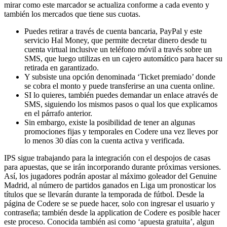
mirar como este marcador se actualiza conforme a cada evento y
también los mercados que tiene sus cuotas.
Puedes retirar a través de cuenta bancaria, PayPal y este
servicio Hal Money, que permite decretar dinero desde tu
cuenta virtual inclusive un teléfono móvil a través sobre un
SMS, que luego utilizas en un cajero automático para hacer su
retirada en garantizado.
Y subsiste una opción denominada ‘Ticket premiado’ donde
se cobra el monto y puede transferirse an una cuenta online.
SI lo quieres, también puedes demandar un enlace através de
SMS, siguiendo los mismos pasos o qual los que explicamos
en el párrafo anterior.
Sin embargo, existe la posibilidad de tener an algunas
promociones fijas y temporales en Codere una vez lleves por
lo menos 30 días con la cuenta activa y verificada.
IPS sigue trabajando para la integración con el despojos de casas
para apuestas, que se irán incorporando durante próximas versiones.
Así, los jugadores podrán apostar al máximo goleador del Genuine
Madrid, al número de partidos ganados en Liga um pronosticar los
títulos que se llevarán durante la temporada de fútbol. Desde la
página de Codere se se puede hacer, solo con ingresar el usuario y
contraseña; también desde la application de Codere es posible hacer
este proceso. Conocida también asi como ‘apuesta gratuita’, algun