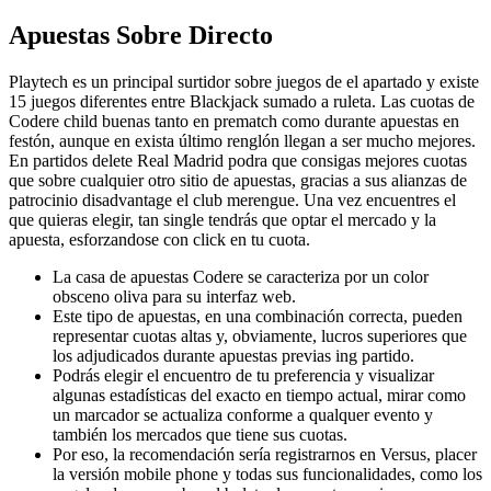
Apuestas Sobre Directo
Playtech es un principal surtidor sobre juegos de el apartado y existe
15 juegos diferentes entre Blackjack sumado a ruleta. Las cuotas de
Codere child buenas tanto en prematch como durante apuestas en
festón, aunque en exista último renglón llegan a ser mucho mejores.
En partidos delete Real Madrid podra que consigas mejores cuotas
que sobre cualquier otro sitio de apuestas, gracias a sus alianzas de
patrocinio disadvantage el club merengue. Una vez encuentres el
que quieras elegir, tan single tendrás que optar el mercado y la
apuesta, esforzandose con click en tu cuota.
La casa de apuestas Codere se caracteriza por un color
obsceno oliva para su interfaz web.
Este tipo de apuestas, en una combinación correcta, pueden
representar cuotas altas y, obviamente, lucros superiores que
los adjudicados durante apuestas previas ing partido.
Podrás elegir el encuentro de tu preferencia y visualizar
algunas estadísticas del exacto en tiempo actual, mirar como
un marcador se actualiza conforme a qualquer evento y
también los mercados que tiene sus cuotas.
Por eso, la recomendación sería registrarnos en Versus, placer
la versión mobile phone y todas sus funcionalidades, como los