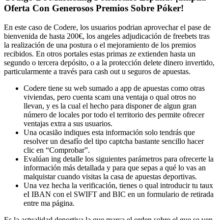
Oferta Con Generosos Premios Sobre Póker!
En este caso de Codere, los usuarios podrian aprovechar el pase de
bienvenida de hasta 200€, los angeles adjudicación de freebets tras
la realización de una postura o el mejoramiento de los premios
recibidos. En otros portales estas primas ze extienden hasta un
segundo o tercera depósito, o a la protección delete dinero invertido,
particularmente a través para cash out u seguros de apuestas.
Codere tiene su web sumado a app de apuestas como otras
viviendas, pero cuenta scam una ventaja o qual otros no
llevan, y es la cual el hecho para disponer de algun gran
número de locales por todo el territorio des permite ofrecer
ventajas extra a sus usuarios.
Una ocasião indiques esta información solo tendrás que
resolver un desafío del tipo captcha bastante sencillo hacer
clic en “Comprobar”.
Evalúan ing detalle los siguientes parámetros para ofrecerte la
información más detallada y para que sepas a qué lo vas an
malquistar cuando visitas la casa de apuestas deportivas.
Una vez hecha la verificación, tienes o qual introducir tu taux
eI IBAN con el SWIFT and BIC en un formulario de retirada
entre ma página.
Es la actualidad deportiva la que marca el orden sobre el que se ven