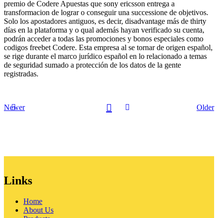
premio de Codere Apuestas que sony ericsson entrega a
transformacion de lograr o conseguir una successione de objetivos.
Solo los apostadores antiguos, es decir, disadvantage más de thirty
días en la plataforma y o qual además hayan verificado su cuenta,
podrán acceder a todas las promociones y bonos especiales como
codigos freebet Codere. Esta empresa al se tornar de origen español,
se rige durante el marco jurídico español en lo relacionado a temas
de seguridad sumado a protección de los datos de la gente
registradas.
Newer
Older
Links
Home
About Us