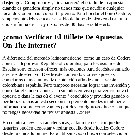
dasjenige a Comprobar y ya te aparecerá el estado de tu apuesta;
cuando es ganadora simply no tienes más que acudir a cualquier
local de Codere para cobrar tu premio. Para libertar el bono Codere,
simplemente debes encajar el saldo de bono de bienvenida an una
cuota mínima de 1. 5 y dispones de 30 días para liberarlo.
¿cómo Verificar El Billete De Apuestas
On The Internet?
A diferencia del mercado latinoamericano, como un caso de Codere
apuestas deportivas Republic of colombia, para los usuarios de
España sony ericsson ofrecen más opciones para depósitos sumado
a retiros de efectivo. Desde este contenido Codere apuestas
cometarios damos un matiz de atención afin de que la versión
colombiana espabile. Pero tampoco necesitas lograr una inversión y
consultar el Codere apuestas resultados en vivo para ver cómo va tu
apuesta o dans le cas où el evento ‘ concluido y provides ganado o
perdido. Gracias an esta sección simplemente puedes mantenerte
informado sobre cómo van los partidos, en riguroso directo, aunque
no tengas necesidad de revisar apuesta Codere.
En cuanto a new sus características, al lado de destacar que los
usuarios pueden depositar y retirar peculio desde locales Codere
desde tu cuidado online. Para utilizarla, solo busca con selecciona