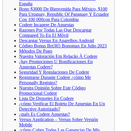
España
Bono $3000 De Bienvenida Para México, $100
Para Uruguay, Republic Of Paraguay Y Ecuador
Con 100 000cop Para Colombia
Codere Incapere De Apuestas
Razones Por Todas Las Que Descargar
Compared To En El Móvil
Descargar Versus En Aparelhos Android
Código Bonus Bet365 Bonomax En Julio 2023
Métodos De Pago
Nuestra Valoración Em Relação À Codere
¿hay Promociones U Bonificaciones En
Apuestas Codere?
Seguridad Y Regulaciones De Codere
Registrarse Durante Codere ¿cómo Me
Personally Registro?
Nuestra Opinión Sobre Este Código
Promocional Codere
Lista De Deportes En Codere
¿cómo Verificar El Boleto De Apuestas En Un
Detective Autorizado?
¿qués Es Codere Apuestas?
Versus Application – Versus Sobre Versión
Mobile
¿cómo Cobro Todas Las Ganancias De Mis