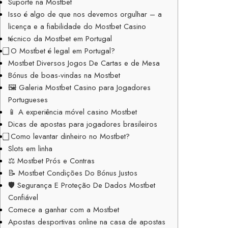
Suporte na Mostbet
Isso é algo de que nos devemos orgulhar – a
licença e a fiabilidade do Mostbet Casino
técnico da Mostbet em Portugal
⃣ O Mostbet é legal em Portugal?
Mostbet Diversos Jogos De Cartas e de Mesa
Bónus de boas-vindas na Mostbet
🖼️ Galeria Mostbet Casino para Jogadores
Portugueses
📱 A experiência móvel casino Mostbet
Dicas de apostas para jogadores brasileiros
⃣ Сomo levantar dinheiro no Mostbet?
Slots em linha
⚖️ Mostbet Prós e Contras
📝 Mostbet Condições Do Bónus Justos
🛡️ Segurança E Proteção De Dados Mostbet
Confiável
Comece a ganhar com a Mostbet
Apostas desportivas online na casa de apostas