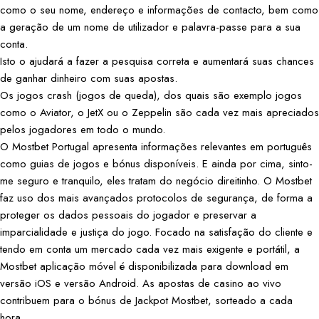
como o seu nome, endereço e informações de contacto, bem como
a geração de um nome de utilizador e palavra-passe para a sua
conta.
Isto o ajudará a fazer a pesquisa correta e aumentará suas chances
de ganhar dinheiro com suas apostas.
Os jogos crash (jogos de queda), dos quais são exemplo jogos
como o Aviator, o JetX ou o Zeppelin são cada vez mais apreciados
pelos jogadores em todo o mundo.
O Mostbet Portugal apresenta informações relevantes em português
como guias de jogos e bónus disponíveis. E ainda por cima, sinto-
me seguro e tranquilo, eles tratam do negócio direitinho. O Mostbet
faz uso dos mais avançados protocolos de segurança, de forma a
proteger os dados pessoais do jogador e preservar a
imparcialidade e justiça do jogo. Focado na satisfação do cliente e
tendo em conta um mercado cada vez mais exigente e portátil, a
Mostbet aplicação móvel é disponibilizada para download em
versão iOS e versão Android. As apostas de casino ao vivo
contribuem para o bónus de Jackpot Mostbet, sorteado a cada
hora.