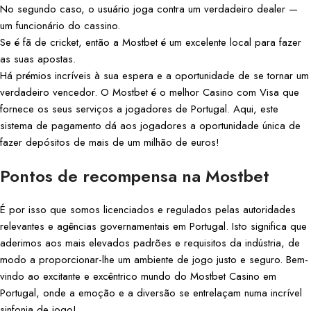
No segundo caso, o usuário joga contra um verdadeiro dealer —
um funcionário do cassino.
Se é fã de cricket, então a Mostbet é um excelente local para fazer
as suas apostas.
Há prémios incríveis à sua espera e a oportunidade de se tornar um
verdadeiro vencedor. O Mostbet é o melhor Casino com Visa que
fornece os seus serviços a jogadores de Portugal. Aqui, este
sistema de pagamento dá aos jogadores a oportunidade única de
fazer depósitos de mais de um milhão de euros!
Pontos de recompensa na Mostbet
É por isso que somos licenciados e regulados pelas autoridades
relevantes e agências governamentais em Portugal. Isto significa que
aderimos aos mais elevados padrões e requisitos da indústria, de
modo a proporcionar-lhe um ambiente de jogo justo e seguro. Bem-
vindo ao excitante e excêntrico mundo do Mostbet Casino em
Portugal, onde a emoção e a diversão se entrelaçam numa incrível
sinfonia de jogo!