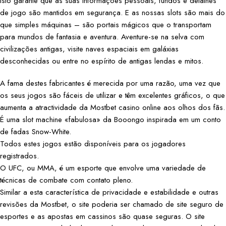
Isto garante que as suas informações pessoais, fundos e detalhes
de jogo são mantidos em segurança. E as nossas slots são mais do
que simples máquinas – são portais mágicos que o transportam
para mundos de fantasia e aventura. Aventure-se na selva com
civilizações antigas, visite naves espaciais em galáxias
desconhecidas ou entre no espírito de antigas lendas e mitos.
A fama destes fabricantes é merecida por uma razão, uma vez que
os seus jogos são fáceis de utilizar e têm excelentes gráficos, o que
aumenta a atractividade da Mostbet casino online aos olhos dos fãs.
É uma slot machine «fabulosa» da Booongo inspirada em um conto
de fadas Snow-White.
Todos estes jogos estão disponíveis para os jogadores
registrados.
O UFC, ou MMA, é um esporte que envolve uma variedade de
técnicas de combate com contato pleno.
Similar a esta característica de privacidade e estabilidade e outras
revisões da Mostbet, o site poderia ser chamado de site seguro de
esportes e as apostas em cassinos são quase seguras. O site