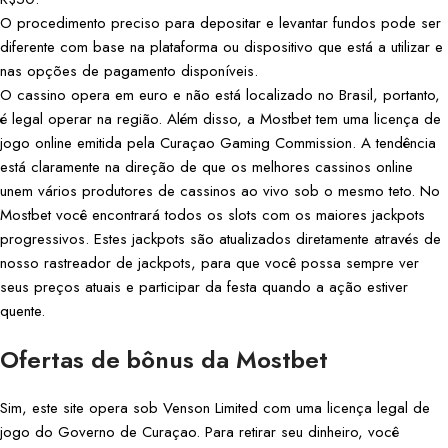
O procedimento preciso para depositar e levantar fundos pode ser
diferente com base na plataforma ou dispositivo que está a utilizar e
nas opções de pagamento disponíveis.
O cassino opera em euro e não está localizado no Brasil, portanto,
é legal operar na região. Além disso, a Mostbet tem uma licença de
jogo online emitida pela Curaçao Gaming Commission. A tendência
está claramente na direção de que os melhores cassinos online
unem vários produtores de cassinos ao vivo sob o mesmo teto. No
Mostbet você encontrará todos os slots com os maiores jackpots
progressivos. Estes jackpots são atualizados diretamente através de
nosso rastreador de jackpots, para que você possa sempre ver
seus preços atuais e participar da festa quando a ação estiver
quente.
Ofertas de bônus da Mostbet
Sim, este site opera sob Venson Limited com uma licença legal de
jogo do Governo de Curaçao. Para retirar seu dinheiro, você