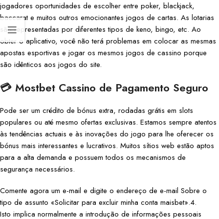
jogadores oportunidades de escolher entre poker, blackjack,
baccarat e muitos outros emocionantes jogos de cartas. As lotarias
são representadas por diferentes tipos de keno, bingo, etc. Ao
obter o aplicativo, você não terá problemas em colocar as mesmas
apostas esportivas e jogar os mesmos jogos de cassino porque
são idênticos aos jogos do site.
💳 Mostbet Cassino de Pagamento Seguro
Pode ser um crédito de bónus extra, rodadas grátis em slots
populares ou até mesmo ofertas exclusivas. Estamos sempre atentos
às tendências actuais e às inovações do jogo para lhe oferecer os
bónus mais interessantes e lucrativos. Muitos sítios web estão aptos
para a alta demanda e possuem todos os mecanismos de
segurança necessários.
Comente agora um e-mail e digite o endereço de e-mail Sobre o
tipo de assunto «Solicitar para excluir minha conta maisbet».4.
Isto implica normalmente a introdução de informações pessoais