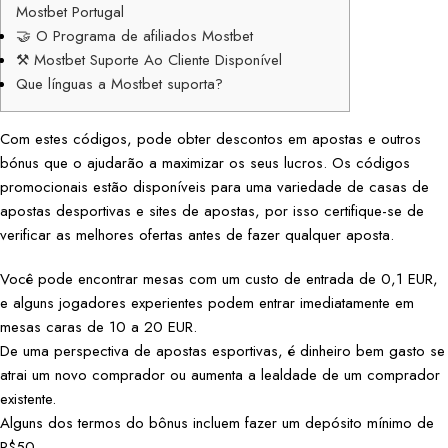
Mostbet Portugal
🤝 O Programa de afiliados Mostbet
⚒️ Mostbet Suporte Ao Cliente Disponível
Que línguas a Mostbet suporta?
Com estes códigos, pode obter descontos em apostas e outros
bónus que o ajudarão a maximizar os seus lucros. Os códigos
promocionais estão disponíveis para uma variedade de casas de
apostas desportivas e sites de apostas, por isso certifique-se de
verificar as melhores ofertas antes de fazer qualquer aposta.
Você pode encontrar mesas com um custo de entrada de 0,1 EUR,
e alguns jogadores experientes podem entrar imediatamente em
mesas caras de 10 a 20 EUR.
De uma perspectiva de apostas esportivas, é dinheiro bem gasto se
atrai um novo comprador ou aumenta a lealdade de um comprador
existente.
Alguns dos termos do bônus incluem fazer um depósito mínimo de
R$50.