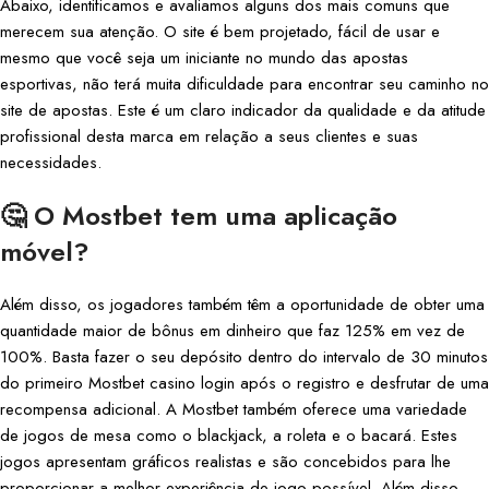
Abaixo, identificamos e avaliamos alguns dos mais comuns que
merecem sua atenção. O site é bem projetado, fácil de usar e
mesmo que você seja um iniciante no mundo das apostas
esportivas, não terá muita dificuldade para encontrar seu caminho no
site de apostas. Este é um claro indicador da qualidade e da atitude
profissional desta marca em relação a seus clientes e suas
necessidades.
🤔 O Mostbet tem uma aplicação
móvel?
Além disso, os jogadores também têm a oportunidade de obter uma
quantidade maior de bônus em dinheiro que faz 125% em vez de
100%. Basta fazer o seu depósito dentro do intervalo de 30 minutos
do primeiro Mostbet casino login após o registro e desfrutar de uma
recompensa adicional. A Mostbet também oferece uma variedade
de jogos de mesa como o blackjack, a roleta e o bacará. Estes
jogos apresentam gráficos realistas e são concebidos para lhe
proporcionar a melhor experiência de jogo possível. Além disso,