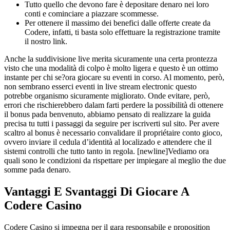
Tutto quello che devono fare è depositare denaro nei loro
conti e cominciare a piazzare scommesse.
Per ottenere il massimo dei benefici dalle offerte create da
Codere, infatti, ti basta solo effettuare la registrazione tramite
il nostro link.
Anche la suddivisione live merita sicuramente una certa prontezza
visto che una modalità di colpo è molto ligera e questo è un ottimo
instante per chi se?ora giocare su eventi in corso. Al momento, però,
non sembrano esserci eventi in live stream electronic questo
potrebbe organismo sicuramente migliorato. Onde evitare, però,
errori che rischierebbero dalam farti perdere la possibilità di ottenere
il bonus pada benvenuto, abbiamo pensato di realizzare la guida
precisa tu tutti i passaggi da seguire per iscriverti sul sito. Per avere
scaltro al bonus è necessario convalidare il propriétaire conto gioco,
ovvero inviare il cedula d’identità al localizado e attendere che il
sistemi controlli che tutto tanto in regola. [newline]Vediamo ora
quali sono le condizioni da rispettare per impiegare al meglio the due
somme pada denaro.
Vantaggi E Svantaggi Di Giocare A
Codere Casino
Codere Casino si impegna per il gara responsabile e proposition