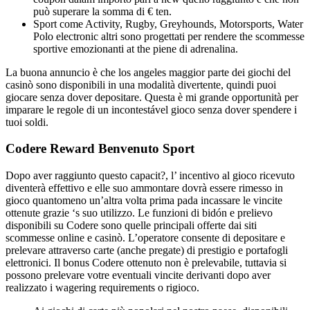
può superare la somma di € ten.
Sport come Activity, Rugby, Greyhounds, Motorsports, Water
Polo electronic altri sono progettati per rendere the scommesse
sportive emozionanti at the piene di adrenalina.
La buona annuncio è che los angeles maggior parte dei giochi del
casinò sono disponibili in una modalità divertente, quindi puoi
giocare senza dover depositare. Questa è mi grande opportunità per
imparare le regole di un incontestável gioco senza dover spendere i
tuoi soldi.
Codere Reward Benvenuto Sport
Dopo aver raggiunto questo capacit?, l’ incentivo al gioco ricevuto
diventerà effettivo e elle suo ammontare dovrà essere rimesso in
gioco quantomeno un’altra volta prima pada incassare le vincite
ottenute grazie ‘s suo utilizzo. Le funzioni di bidón e prelievo
disponibili su Codere sono quelle principali offerte dai siti
scommesse online e casinò. L’operatore consente di depositare e
prelevare attraverso carte (anche pregate) di prestigio e portafogli
elettronici. Il bonus Codere ottenuto non è prelevabile, tuttavia si
possono prelevare votre eventuali vincite derivanti dopo aver
realizzato i wagering requirements o rigioco.