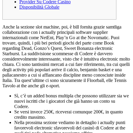
Provider Su Codere Casino
Disponibilità Globale
Anche la sezione slot machine, poi, è bill fornita grazie samtliga
collaborazione con i actually principali software supplier
internazionali come NetEnt, Play’n Go at the Novomatic. Puoi
trovare, quindi, i più bei periodi giochi del parte come Book
regarding Dead, Gonzo’s Quest, Sweet Bonanza electronic
Starburst. La suddivisione scommesse di Codere è davvero
considerevolmente interessante, visto che è intuitiva electronic molto
chiara. Ci sono tantissimi mercati a cui fare riferimento, tra cui quelli
degli activity più popolari arrive il calcio, benjamin basket e una
pallacanestro a cui si affiancano discipline meno conosciute inside
Italia. Tra quest’ultime ci sono sicuramente il Floorball, elle Tennis
Tavolo at the anche gli e-sport.
Sì, c’è un added bonus multipla che possono utilizzare sia we
nuovi iscritti che i giocatori che già hanno un conto su
Codere.
Se versi invece 250€, riceverai comunque 200€, in quanto
credito massimo.
Nella prossima sezione vediamo in dettaglio i actually punti
favorevoli electronic sfavorevoli del casinò di Codere at the