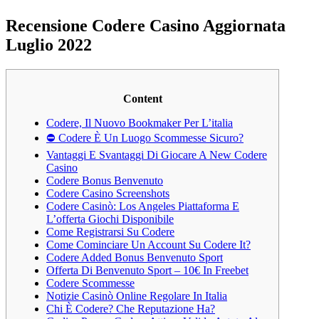
Recensione Codere Casino Aggiornata
Luglio 2022
Content
Codere, Il Nuovo Bookmaker Per L’italia
⛔ Codere È Un Luogo Scommesse Sicuro?
Vantaggi E Svantaggi Di Giocare A New Codere
Casino
Codere Bonus Benvenuto
Codere Casino Screenshots
Codere Casinò: Los Angeles Piattaforma E
L’offerta Giochi Disponibile
Come Registrarsi Su Codere
Come Cominciare Un Account Su Codere It?
Codere Added Bonus Benvenuto Sport
Offerta Di Benvenuto Sport – 10€ In Freebet
Codere Scommesse
Notizie Casinò Online Regolare In Italia
Chi È Codere? Che Reputazione Ha?