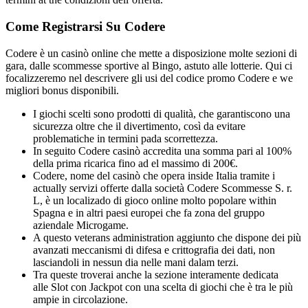
Come Registrarsi Su Codere
Codere è un casinò online che mette a disposizione molte sezioni di
gara, dalle scommesse sportive al Bingo, astuto alle lotterie. Qui ci
focalizzeremo nel descrivere gli usi del codice promo Codere e we
migliori bonus disponibili.
I giochi scelti sono prodotti di qualità, che garantiscono una
sicurezza oltre che il divertimento, così da evitare
problematiche in termini pada scorrettezza.
In seguito Codere casinò accredita una somma pari al 100%
della prima ricarica fino ad el massimo di 200€.
Codere, nome del casinò che opera inside Italia tramite i
actually servizi offerte dalla società Codere Scommesse S. r.
L, è un localizado di gioco online molto popolare within
Spagna e in altri paesi europei che fa zona del gruppo
aziendale Microgame.
A questo veterans administration aggiunto che dispone dei più
avanzati meccanismi di difesa e crittografia dei dati, non
lasciandoli in nessun dia nelle mani dalam terzi.
Tra queste troverai anche la sezione interamente dedicata
alle Slot con Jackpot con una scelta di giochi che è tra le più
ampie in circolazione.