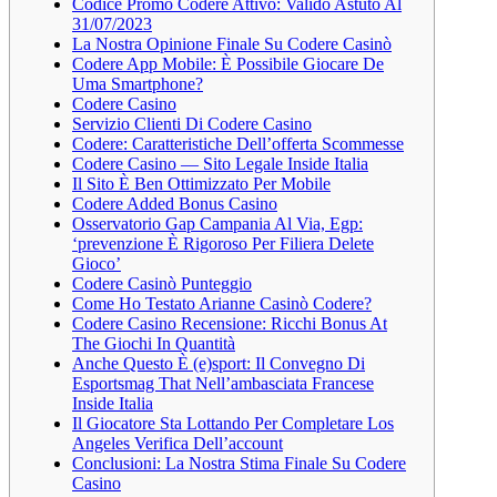
Codice Promo Codere Attivo: Valido Astuto Al
31/07/2023
La Nostra Opinione Finale Su Codere Casinò
Codere App Mobile: È Possibile Giocare De
Uma Smartphone?
Codere Casino
Servizio Clienti Di Codere Casino
Codere: Caratteristiche Dell’offerta Scommesse
Codere Casino — Sito Legale Inside Italia
Il Sito È Ben Ottimizzato Per Mobile
Codere Added Bonus Casino
Osservatorio Gap Campania Al Via, Egp:
‘prevenzione È Rigoroso Per Filiera Delete
Gioco’
Codere Casinò Punteggio
Come Ho Testato Arianne Casinò Codere?
Codere Casino Recensione: Ricchi Bonus At
The Giochi In Quantità
Anche Questo È (e)sport: Il Convegno Di
Esportsmag That Nell’ambasciata Francese
Inside Italia
Il Giocatore Sta Lottando Per Completare Los
Angeles Verifica Dell’account
Conclusioni: La Nostra Stima Finale Su Codere
Casino