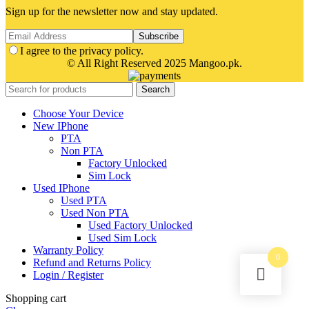
Sign up for the newsletter now and stay updated.
I agree to the privacy policy.
© All Right Reserved 2025 Mangoo.pk.
Search
Choose Your Device
New IPhone
PTA
Non PTA
Factory Unlocked
Sim Lock
Used IPhone
Used PTA
Used Non PTA
Used Factory Unlocked
Used Sim Lock
Warranty Policy
0
Refund and Returns Policy
Login / Register
Shopping cart