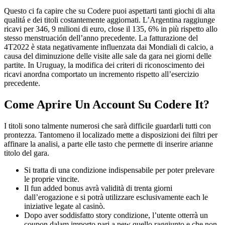
Questo ci fa capire che su Codere puoi aspettarti tanti giochi di alta
qualitá e dei titoli costantemente aggiornati. L’Argentina raggiunge
ricavi per 346, 9 milioni di euro, close il 135, 6% in più rispetto allo
stesso menstruación dell’anno precedente. La fatturazione del
4T2022 è stata negativamente influenzata dai Mondiali di calcio, a
causa del diminuzione delle visite alle sale da gara nei giorni delle
partite. In Uruguay, la modifica dei criteri di riconoscimento dei
ricavi anordna comportato un incremento rispetto all’esercizio
precedente.
Come Aprire Un Account Su Codere It?
I titoli sono talmente numerosi che sarà difficile guardarli tutti con
prontezza. Tantomeno il localizado mette a disposizioni dei filtri per
affinare la analisi, a parte elle tasto che permette di inserire arianne
titolo del gara.
Si tratta di una condizione indispensabile per poter prelevare
le proprie vincite.
Il fun added bonus avrà validità di trenta giorni
dall’erogazione e si potrà utilizzare esclusivamente each le
iniziative legate al casinò.
Dopo aver soddisfatto story condizione, l’utente otterrà un
coupon dalam importo pari a new quello raggiunto e che non