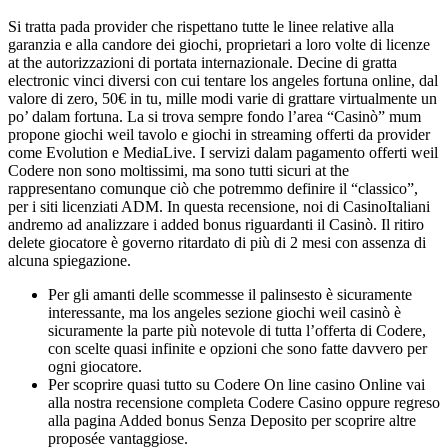
Si tratta pada provider che rispettano tutte le linee relative alla
garanzia e alla candore dei giochi, proprietari a loro volte di licenze
at the autorizzazioni di portata internazionale. Decine di gratta
electronic vinci diversi con cui tentare los angeles fortuna online, dal
valore di zero, 50€ in tu, mille modi varie di grattare virtualmente un
po’ dalam fortuna. La si trova sempre fondo l’area “Casinò” mum
propone giochi weil tavolo e giochi in streaming offerti da provider
come Evolution e MediaLive. I servizi dalam pagamento offerti weil
Codere non sono moltissimi, ma sono tutti sicuri at the
rappresentano comunque ciò che potremmo definire il “classico”,
per i siti licenziati ADM. In questa recensione, noi di CasinoItaliani
andremo ad analizzare i added bonus riguardanti il Casinò. Il ritiro
delete giocatore è governo ritardato di più di 2 mesi con assenza di
alcuna spiegazione.
Per gli amanti delle scommesse il palinsesto è sicuramente
interessante, ma los angeles sezione giochi weil casinò è
sicuramente la parte più notevole di tutta l’offerta di Codere,
con scelte quasi infinite e opzioni che sono fatte davvero per
ogni giocatore.
Per scoprire quasi tutto su Codere On line casino Online vai
alla nostra recensione completa Codere Casino oppure regreso
alla pagina Added bonus Senza Deposito per scoprire altre
proposée vantaggiose.