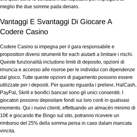
meglio the due somme pada denaro.
Vantaggi E Svantaggi Di Giocare A
Codere Casino
Codere Casino si impegna per il gara responsabile e
proposition diversi strumenti for each aiutarti a limitare i rischi.
Queste funzionalità includono limiti di deposito, opzioni di
rinuncia e accesso alle risorse per le individui con dipendenze
dal gioco. Tutte queste opzioni di pagamento possono essere
utilizzate per i depositi. Per quanto riguarda i prelievi, HalCash,
PayPal, Skrill e bonifici bancari sono gli unici consentiti. I
giocatori possono depositare fondi sui loro conti in qualsiasi
momento. Qui i nuovi clienti, effettuando un almacén minimo di
10€ e giocando the Bingo sul sito, potranno ricevere un
rimborso del 25% della somma persa in caso dalam mancata
vincita.