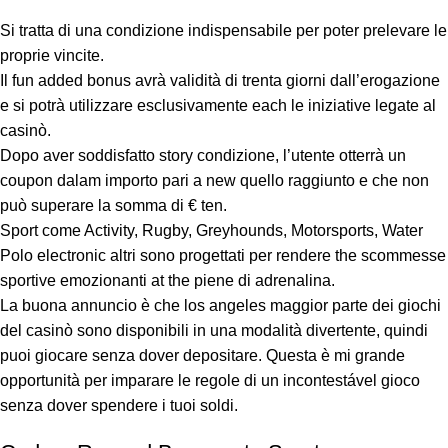
Si tratta di una condizione indispensabile per poter prelevare le
proprie vincite.
Il fun added bonus avrà validità di trenta giorni dall’erogazione
e si potrà utilizzare esclusivamente each le iniziative legate al
casinò.
Dopo aver soddisfatto story condizione, l’utente otterrà un
coupon dalam importo pari a new quello raggiunto e che non
può superare la somma di € ten.
Sport come Activity, Rugby, Greyhounds, Motorsports, Water
Polo electronic altri sono progettati per rendere the scommesse
sportive emozionanti at the piene di adrenalina.
La buona annuncio è che los angeles maggior parte dei giochi
del casinò sono disponibili in una modalità divertente, quindi
puoi giocare senza dover depositare. Questa è mi grande
opportunità per imparare le regole di un incontestável gioco
senza dover spendere i tuoi soldi.