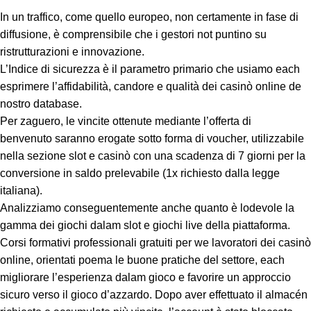
In un traffico, come quello europeo, non certamente in fase di
diffusione, è comprensibile che i gestori not puntino su
ristrutturazioni e innovazione.
L’Indice di sicurezza è il parametro primario che usiamo each
esprimere l’affidabilità, candore e qualità dei casinò online de
nostro database.
Per zaguero, le vincite ottenute mediante l’offerta di
benvenuto saranno erogate sotto forma di voucher, utilizzabile
nella sezione slot e casinò con una scadenza di 7 giorni per la
conversione in saldo prelevabile (1x richiesto dalla legge
italiana).
Analizziamo conseguentemente anche quanto è lodevole la
gamma dei giochi dalam slot e giochi live della piattaforma.
Corsi formativi professionali gratuiti per we lavoratori dei casinò
online, orientati poema le buone pratiche del settore, each
migliorare l’esperienza dalam gioco e favorire un approccio
sicuro verso il gioco d’azzardo. Dopo aver effettuato il almacén