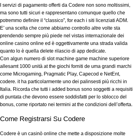
I servizi di pagamento offerti da Codere non sono moltissimi,
ma sono tutti sicuri e rappresentano comunque quello che
potremmo definire il “classico”, for each i siti licenziati ADM.
E’ una scelta che come abbiamo controllo altre volte sta
prendendo sempre più piede nel vistas internazionale dei
online casino online ed è oggettivamente una strada valida
quanto lo è quella delete rilascio di app dedicate.
Con algun numero di slot machine game machine superiore
allesamt 1000 unità at the giochi forniti de uma grandi marchi
come Microgaming, Pragmatic Play, Capecod e NetEnt,
codere. it ha particolarmente uno dei palinsesti più ricchi in
Italia. Ricorda che tutti i added bonus sono soggetti a requisiti
di puntata che devono essere soddisfatti per lo sblocco del
bonus, come riportato nei termini at the condizioni dell’offerta.
Come Registrarsi Su Codere
Codere è un casinò online che mette a disposizione molte