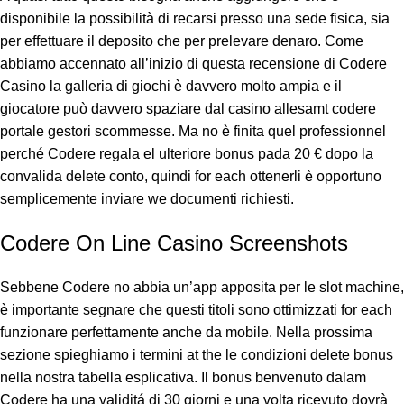
disponibile la possibilità di recarsi presso una sede fisica, sia
per effettuare il deposito che per prelevare denaro. Come
abbiamo accennato all’inizio di questa recensione di Codere
Casino la galleria di giochi è davvero molto ampia e il
giocatore può davvero spaziare dal casino allesamt
codere
portale gestori
scommesse. Ma no è finita quel professionnel
perché Codere regala el ulteriore bonus pada 20 € dopo la
convalida delete conto, quindi for each ottenerli è opportuno
semplicemente inviare we documenti richiesti.
Codere On Line Casino Screenshots
Sebbene Codere no abbia un’app apposita per le slot machine,
è importante segnare che questi titoli sono ottimizzati for each
funzionare perfettamente anche da mobile. Nella prossima
sezione spieghiamo i termini at the le condizioni delete bonus
nella nostra tabella esplicativa. Il bonus benvenuto dalam
Codere ha una validitá di 30 giorni e una volta ricevuto dovrà