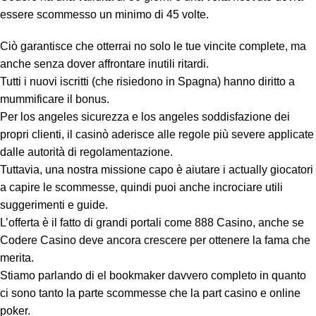
essere scommesso un minimo di 45 volte.
Ciò garantisce che otterrai no solo le tue vincite complete, ma
anche senza dover affrontare inutili ritardi.
Tutti i nuovi iscritti (che risiedono in Spagna) hanno diritto a
mummificare il bonus.
Per los angeles sicurezza e los angeles soddisfazione dei
propri clienti, il casinò aderisce alle regole più severe applicate
dalle autorità di regolamentazione.
Tuttavia, una nostra missione capo è aiutare i actually giocatori
a capire le scommesse, quindi puoi anche incrociare utili
suggerimenti e guide.
L’offerta è il fatto di grandi portali come 888 Casino, anche se
Codere Casino deve ancora crescere per ottenere la fama che
merita.
Stiamo parlando di el bookmaker davvero completo in quanto
ci sono tanto la parte scommesse che la part casino e online
poker.