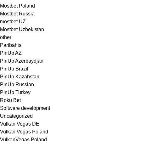
Mostbet Poland
Mostbet Russia
mostbet UZ
Mostbet Uzbekistan
other
Paribahis
PinUp AZ
PinUp Azerbaydjan
PinUp Brazil
PinUp Kazahstan
PinUp Russian
PinUp Turkey
Roku Bet
Software development
Uncategorized
Vulkan Vegas DE
Vulkan Vegas Poland
VulkanVegas Poland