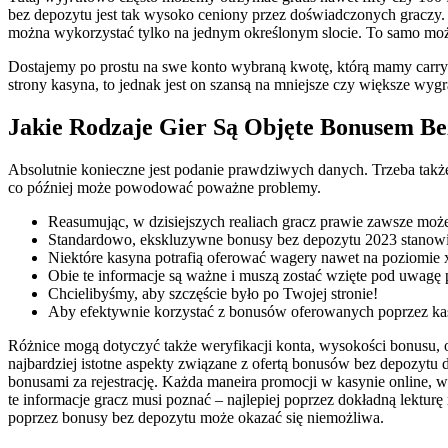
bez depozytu jest tak wysoko ceniony przez doświadczonych graczy.
można wykorzystać tylko na jednym określonym slocie. To samo moż
Dostajemy po prostu na swe konto wybraną kwotę, którą mamy carry
strony kasyna, to jednak jest on szansą na mniejsze czy większe wygr
Jakie Rodzaje Gier Są Objęte Bonusem B
Absolutnie konieczne jest podanie prawdziwych danych. Trzeba takż
co później może powodować poważne problemy.
Reasumując, w dzisiejszych realiach gracz prawie zawsze może
Standardowo, ekskluzywne bonusy bez depozytu 2023 stanowi
Niektóre kasyna potrafią oferować wagery nawet na poziomie 
Obie te informacje są ważne i muszą zostać wzięte pod uwagę 
Chcielibyśmy, aby szczęście było po Twojej stronie!
Aby efektywnie korzystać z bonusów oferowanych poprzez kasy
Różnice mogą dotyczyć także weryfikacji konta, wysokości bonusu,
najbardziej istotne aspekty związane z ofertą bonusów bez depozytu
bonusami za rejestrację. Każda maneira promocji w kasynie online, 
te informacje gracz musi poznać – najlepiej poprzez dokładną lekt
poprzez bonusy bez depozytu może okazać się niemożliwa.