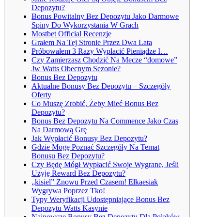
Depozytu?
Bonus Powitalny Bez Depozytu Jako Darmowe
Spiny Do Wykorzystania W Grach
Mostbet Official Recenzje
Grałem Na Tej Stronie Przez Dwa Lata
Próbowałem 3 Razy Wypłacić Pieniądze I…
Czy Zamierzasz Chodzić Na Mecze “domowe”
Jw Watts Obecnym Sezonie?
Bonus Bez Depozytu
Aktualne Bonusy Bez Depozytu – Szczegóły
Oferty
Co Muszę Zrobić, Żeby Mieć Bonus Bez
Depozytu?
Bonus Bez Depozytu Na Commence Jako Czas
Na Darmową Grę
Jak Wypłacić Bonusy Bez Depozytu?
Gdzie Mogę Poznać Szczegóły Na Temat
Bonusu Bez Depozytu?
Czy Będę Mógł Wypłacić Swoje Wygrane, Jeśli
Użyję Reward Bez Depozytu?
„kisiel” Znowu Przed Czasem! Ełkaesiak
Wygrywa Poprzez Tko!
Typy Weryfikacji Udostępniające Bonus Bez
Depozytu Watts Kasynie
Najnowsze Bonusy Bez Depozytu Dla Polaków