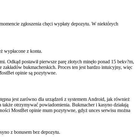
 momencie zgłoszenia chęci wypłaty depozytu. W niektórych
ż wypłacone z konta.
imi. Odkąd postawił pierwsze parę złotych minęło ponad 15 bekv?m,
 zakładów bukmacherskich. Proces ten jest bardzo intuicyjny, więc
 MostBet opinie są pozytywne.
ostępna jest zarówno dla urządzeń z systemem Android, jak również
 a także otrzymywać powiadomienia. Bukmacher i kasyno działają
ępności MostBet opinie mum pozytywne, gdyż unces serwisu można
asyno z bonusem bez depozytu.