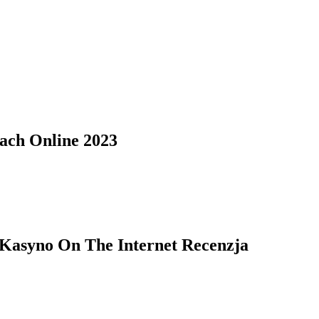
ach Online 2023
Kasyno On The Internet Recenzja