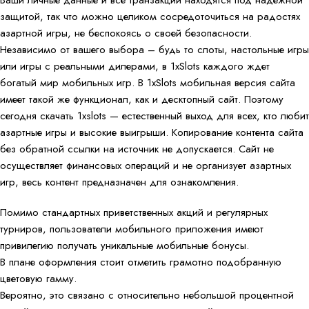
защитой, так что можно целиком сосредоточиться на радостях
азартной игры, не беспокоясь о своей безопасности.
Независимо от вашего выбора – будь то слоты, настольные игры
или игры с реальными дилерами, в 1xSlots каждого ждет
богатый мир мобильных игр. В 1xSlots мобильная версия сайта
имеет такой же функционал, как и десктопный сайт. Поэтому
сегодня скачать 1xslots — естественный выход для всех, кто любит
азартные игры и высокие выигрыши. Копирование контента сайта
без обратной ссылки на источник не допускается. Сайт не
осуществляет финансовых операций и не организует азартных
игр, весь контент предназначен для ознакомления.
Помимо стандартных приветственных акций и регулярных
турниров, пользователи мобильного приложения имеют
привилегию получать уникальные мобильные бонусы.
В плане оформления стоит отметить грамотно подобранную
цветовую гамму.
Вероятно, это связано с относительно небольшой процентной