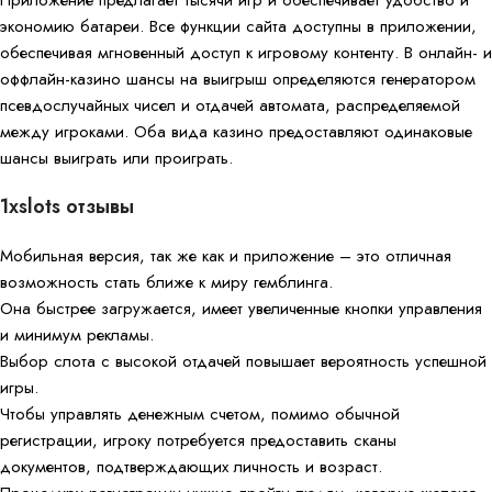
экономию батареи. Все функции сайта доступны в приложении,
обеспечивая мгновенный доступ к игровому контенту. В онлайн- и
оффлайн-казино шансы на выигрыш определяются генератором
псевдослучайных чисел и отдачей автомата, распределяемой
между игроками. Оба вида казино предоставляют одинаковые
шансы выиграть или проиграть.
1xslots отзывы
Мобильная версия, так же как и приложение – это отличная
возможность стать ближе к миру гемблинга.
Она быстрее загружается, имеет увеличенные кнопки управления
и минимум рекламы.
Выбор слота с высокой отдачей повышает вероятность успешной
игры.
Чтобы управлять денежным счетом, помимо обычной
регистрации, игроку потребуется предоставить сканы
документов, подтверждающих личность и возраст.