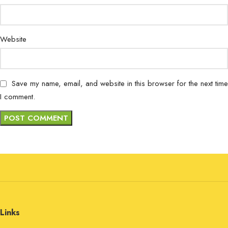
Website
Save my name, email, and website in this browser for the next time
I comment.
Links