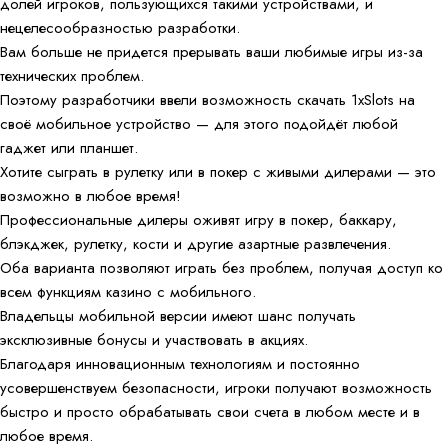
долей игроков, пользующихся такими устройствами, и
нецелесообразностью разработки.
Вам больше не придется прерывать ваши любимые игры из-за
технических проблем.
Поэтому разработчики ввели возможность скачать 1xSlots на
своё мобильное устройство — для этого подойдёт любой
гаджет или планшет.
Хотите сыграть в рулетку или в покер с живыми дилерами — это
возможно в любое время!
Профессиональные дилеры оживят игру в покер, баккару,
блэкджек, рулетку, кости и другие азартные развлечения.
Оба варианта позволяют играть без проблем, получая доступ ко
всем функциям казино с мобильного.
Владельцы мобильной версии имеют шанс получать
эксклюзивные бонусы и участвовать в акциях.
Благодаря инновационным технологиям и постоянно
усовершенствуем безопасности, игроки получают возможность
быстро и просто обрабатывать свои счета в любом месте и в
любое время.