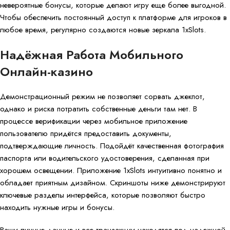
невероятные бонусы, которые делают игру еще более выгодной.
Чтобы обеспечить постоянный доступ к платформе для игроков в
любое время, регулярно создаются новые зеркала 1xSlots.
Надёжная Работа Мобильного
Онлайн-казино
Демонстрационный режим не позволяет сорвать джекпот,
однако и риска потратить собственные деньги там нет. В
процессе верификации через мобильное приложение
пользователю придётся предоставить документы,
подтверждающие личность. Подойдёт качественная фотография
паспорта или водительского удостоверения, сделанная при
хорошем освещении. Приложение 1xSlots интуитивно понятно и
обладает приятным дизайном. Скриншоты ниже демонстрируют
ключевые разделы интерфейса, которые позволяют быстро
находить нужные игры и бонусы.
Ваши личные данные и все транзакции находятся под надежной