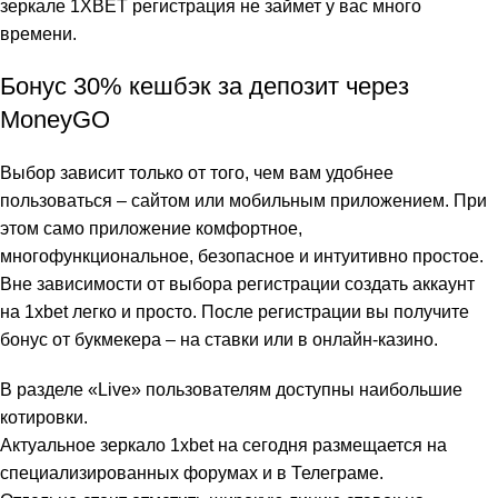
зеркале 1XBET регистрация не займет у вас много
времени.
Бонус 30% кешбэк за депозит через
MoneyGO
Выбор зависит только от того, чем вам удобнее
пользоваться – сайтом или мобильным приложением. При
этом само приложение комфортное,
многофункциональное, безопасное и интуитивно простое.
Вне зависимости от выбора регистрации создать аккаунт
на 1xbet легко и просто. После регистрации вы получите
бонус от букмекера – на ставки или в онлайн-казино.
В разделе «Live» пользователям доступны наибольшие
котировки.
Актуальное зеркало 1xbet на сегодня размещается на
специализированных форумах и в Телеграме.