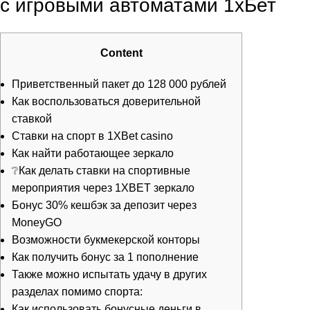
с игровыми автоматами 1хБет
Content
Приветственный пакет до 128 000 рублей
Как воспользоваться доверительной
ставкой
Ставки на спорт в 1XBet casino
Как найти работающее зеркало
❔Как делать ставки на спортивные
мероприятия через 1XBET зеркало
Бонус 30% кешбэк за депозит через
MoneyGO
Возможности букмекерской конторы
Как получить бонус за 1 пополнение
Также можно испытать удачу в других
разделах помимо спорта:
Как использовать бонусные деньги в