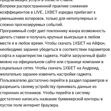
Вопреки распространенной практике снижения
коэффициентов в LIVE, 1XBET изредка прибегает к
уменьшению котировок, только для непопулярных и
сложно прогнозируемых событий.
Программный софт дает поклоннику жанра возможность
делать ставки и получать крупные выигрыши в любом
месте и в любое время. Чтобы скачать 1ХБЕТ на Айфон,
необходимо заранее убедиться в соответствии параметров
софта и характеристик гаджета. Найти загрузочный файл
можно на официальном сайте или странице компании в
социальных сетях. Чтобы скачать 1ХБЕТ на Андроид,
желательно заранее изменить настройки гаджета.
Пользователю достаточно перейти в раздел параметров и
разрешить своему устройству принимать данные из
сторонних источников. Чтобы перейти в систему
достаточно написать название букмекерской конторы в
пустое поле интернет браузера.