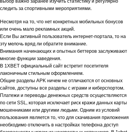
выбор важно заранее изучить статистику и регулярно
следить за спортивными мероприятиями.
Несмотря на то, что нет конкретных мобильных бонусов
или очень мало рекламных акций.
Если Вы активный пользователь интернет-портала, то на
эту мелочь вряд ли обратите внимание.
Внимания начинающих и опытных беттеров заслуживают
многие функции заведения.
В 1XBET официальный сайт встретит посетителя
лаконичным стильным оформлением.
Общие разделы APK ничем не отличаются от основных
сайтов, доступны все разделы с играми и киберспортом.
Платежи и переводы денежных средств осуществляются
по сети SSL, которая исключает риск кражи данных карты
мошенниками или другими людьми. Одним из условий
пользования является то, что для скачивания приложения
необходимо отключить в настройках телефона доступ