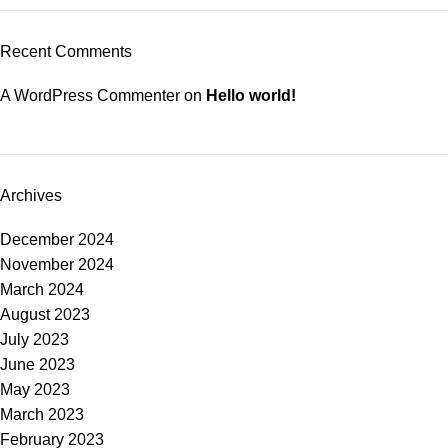
Recent Comments
A WordPress Commenter
on
Hello world!
Archives
December 2024
November 2024
March 2024
August 2023
July 2023
June 2023
May 2023
March 2023
February 2023