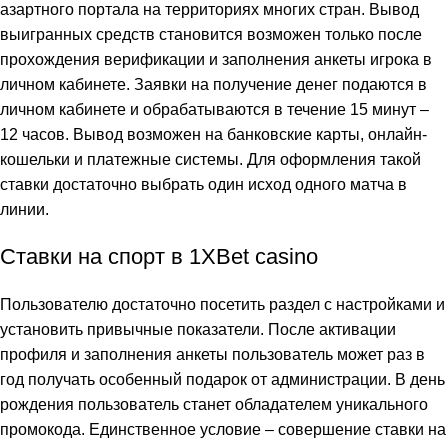
азартного портала на территориях многих стран. Вывод
выигранных средств становится возможен только после
прохождения верификации и заполнения анкеты игрока в
личном кабинете. Заявки на получение денег подаются в
личном кабинете и обрабатываются в течение 15 минут –
12 часов. Вывод возможен на банковские карты, онлайн-
кошельки и платежные системы. Для оформления такой
ставки достаточно выбрать один исход одного матча в
линии.
Ставки на спорт в 1XBet casino
Пользователю достаточно посетить раздел с настройками и
установить привычные показатели. После активации
профиля и заполнения анкеты пользователь может раз в
год получать особенный подарок от администрации. В день
рождения пользователь станет обладателем уникального
промокода. Единственное условие – совершение ставки на