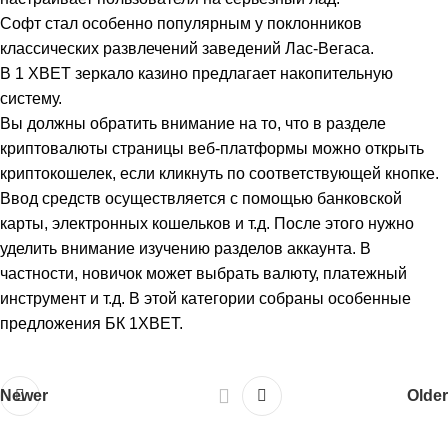
Софт стал особенно популярным у поклонников
классических развлечений заведений Лас-Вегаса.
В 1 XBET зеркало казино предлагает накопительную
систему.
Вы должны обратить внимание на то, что в разделе
криптовалюты страницы веб-платформы можно открыть
криптокошелек, если кликнуть по соответствующей кнопке.
Ввод средств осуществляется с помощью банковской
карты, электронных кошельков и т.д. После этого нужно
уделить внимание изучению разделов аккаунта. В
частности, новичок может выбрать валюту, платежный
инструмент и т.д. В этой категории собраны особенные
предложения БК 1XBET.
Newer
Older