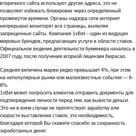
вторичного сайта используют другие адреса, это не
позволяет избежать блокировки через определенный
промежуток времени. Органы надзора сети интернет
непрерывно мониторят все страницы, выявляя
запрещенные сайты. Компания 1xBet – один из ведущих
мировых брендов, предлагающих услуги в области ставок.
Официальное ведение деятельности букмекера началось в
2007 году, после получения игорной лицензии Кюрасао.
Средняя величина маржи редко превышает 4%, при этом
на непопулярные рынки или малоизвестные события — 6-
8%.
1xBet может попросить клиентов отправить документы для
подтверждения личности перед тем, как вывести деньги.
Это ни в коем случае не препятствует заработку или
скорости выставления ставок, это необходимость,
благодаря которой Вы скажете спасибо за сохранность
заработанных денег.