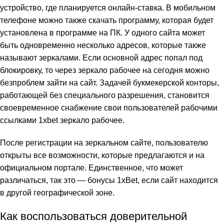
устройство, где планируется онлайн-ставка. В мобильном
телефоне можно также скачать программу, которая будет
установлена в программе на ПК. У одного сайта может
быть одновременно несколько адресов, которые также
называют зеркалами. Если основной адрес попал под
блокировку, то через зеркало рабочее на сегодня можно
безпроблем зайти на сайт. Задачей букмекерской конторы,
работающей без специального разрешения, становится
своевременное снабжение свои пользователей рабочими
ссылками
1xbet зеркало рабочее
.
После регистрации на зеркальном сайте, пользователю
открыты все возможности, которые предлагаются и на
официальном портале. Единственное, что может
различаться, так это — бонусы 1xBet, если сайт находится
в другой географической зоне.
Как воспользоваться доверительной