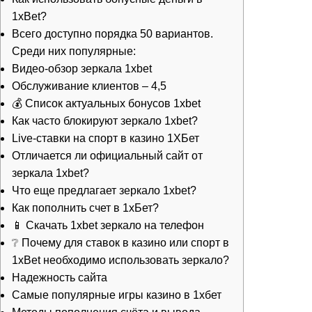
1xBet?
Всего доступно порядка 50 вариантов.
Среди них популярные:
Видео-обзор зеркала 1xbet
Обслуживание клиентов – 4,5
💰 Список актуальных бонусов 1xbet
Как часто блокируют зеркало 1xbet?
Live-ставки на спорт в казино 1ХБет
Отличается ли официальный сайт от
зеркала 1xbet?
Что еще предлагает зеркало 1xbet?
Как пополнить счет в 1хБет?
📱 Cкачать 1xbet зеркало на телефон
❔ Почему для ставок в казино или спорт в
1xBet необходимо использовать зеркало?
Надежность сайта
Самые популярные игры казино в 1хбет