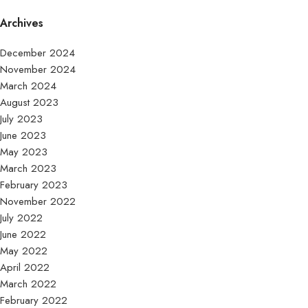
Archives
December 2024
November 2024
March 2024
August 2023
July 2023
June 2023
May 2023
March 2023
February 2023
November 2022
July 2022
June 2022
May 2022
April 2022
March 2022
February 2022