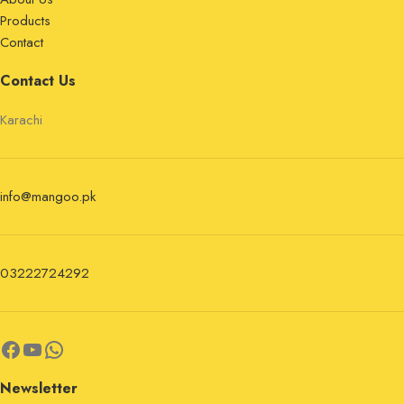
Products
Contact
Contact Us
Karachi
info@mangoo.pk
03222724292
Newsletter