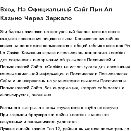
Вход На Официальный Сайт Пин Ап
Казино Через Зеркало
Эти баллы начисляют на виртуальный баланс клиента после
каждого пополнения лицевого счета. Количество пинкойнов
влияет на положение пользователя в общей таблице клиентов Pin
Up Casino. Компания вправе использовать технологию «cookie»
для сохранения информации об ip-адресе Посетителей и
Пользователей Сайта. «Cookie» не используются для сохранения
конфиденциальной информации о Посетителях и Пользователях
Сайта и не направлены на установление личности Посетителя и
Пользователей Сайта. Вся информация, которая собирается и
анализируется, анонимна.
Реального выигрыша в этом случае клиент клуба не получит.
При закрытии браузера эти файлы «cookie» становятся
ненужными и автоматически удаляются.
Лучшие онлайн казино Топ 12, рейтинг вы можете посмотреть по