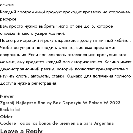
ссылке.
Каждый программный продукт проходит проверку на стороннем
ресурсе.
Вам просто нужно выбрать число от one до 5, которое
определит место удара молнии.
После регистрации игроку открывается доступ в личный кабинет.
Чтобы регулярно не вводить данные, система предложит
сохранить их. Если пользователь отказался или пропустил этот
момент, ему придется каждый раз авторизоваться. Казино имеет
демонстрационный режим, который позволяет предварительно
изучить слоты, автоматы, ставки. Однако для получения полного
доступа нужна регистрация.
Newer
Zgarnij Najlepsze Bonusy Bez Depozytu W Polsce W 2023
Back to list
Older
Codere Todos los bonos de bienvenida para Argentina
Leave a Reply