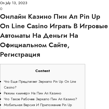
On July 13, 2023
0
Онлайн Казино Пин Ап Pin Up
On Line Casino Играть В Игровые
Автоматы На Деньги На
Официальном Сайте,
Регистрация
Content
Что Еще Предлагает Зеркало Pin Up On Line
Casino?
Режим «минёр» На Пин Ап Казино
Что Такое Рабочее Зеркало Пин Ап Казино?
Мобильная Версия И Приложение Pin Up