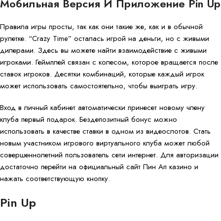
Мобильная Версия И Приложение Pin Up
Правила игры просты, так как они такие же, как и в обычной
рулетке. “Crazy Time” осталась игрой на деньги, но с живыми
дилерами. Здесь вы можете найти взаимодействие с живыми
игроками. Геймплей связан с колесом, которое вращается после
ставок игроков. Десятки комбинаций, которые каждый игрок
может использовать самостоятельно, чтобы выиграть игру.
Вход в личный кабинет автоматически принесет новому члену
клуба первый подарок. Бездепозитный бонус можно
использовать в качестве ставки в одном из видеослотов. Стать
новым участником игрового виртуального клуба может любой
совершеннолетний пользователь сети интернет. Для авторизации
достаточно перейти на официальный сайт Пин Ап казино и
нажать соответствующую кнопку.
Pin Up