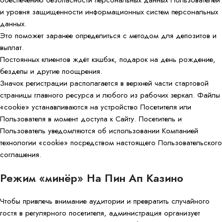
и уровня защищенности информационных систем персональных
данных.
Это поможет заранее определиться с методом для депозитов и
выплат.
Постоянных клиентов ждёт кэшбэк, подарок на день рождение,
бездепы и другие поощрения.
Значок регистрации располагается в верхней части стартовой
страницы главного ресурса и любого из рабочих зеркал. Файлы
«cookie» устанавливаются на устройство Посетителя или
Пользователя в момент доступа к Сайту. Посетитель и
Пользователь уведомляются об использовании Компанией
технологии «cookie» посредством настоящего Пользовательского
соглашения.
Режим «минёр» На Пин Ап Казино
Чтобы привлечь внимание аудитории и превратить случайного
гостя в регулярного посетителя, администрация организует