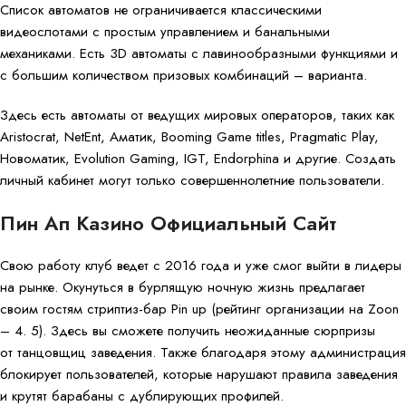
Список автоматов не ограничивается классическими
видеослотами с простым управлением и банальными
механиками. Есть 3D автоматы с лавинообразными функциями и
с большим количеством призовых комбинаций – варианта.
Здесь есть автоматы от ведущих мировых операторов, таких как
Aristocrat, NetEnt, Аматик, Booming Game titles, Pragmatic Play,
Новоматик, Evolution Gaming, IGT, Endorphina и другие. Создать
личный кабинет могут только совершеннолетние пользователи.
Пин Ап Казино Официальный Сайт
Свою работу клуб ведет с 2016 года и уже смог выйти в лидеры
на рынке. Окунуться в бурлящую ночную жизнь предлагает
своим гостям стриптиз-бар Pin up (рейтинг организации на Zoon
– 4. 5). Здесь вы сможете получить неожиданные сюрпризы
от танцовщиц заведения. Также благодаря этому администрация
блокирует пользователей, которые нарушают правила заведения
и крутят барабаны с дублирующих профилей.