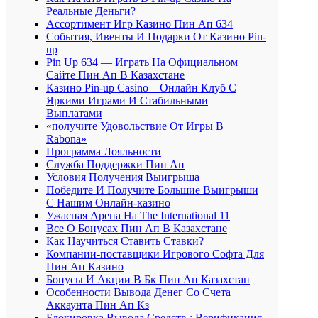
Реальные Деньги?
Ассортимент Игр Казино Пин Ап 634
События, Ивенты И Подарки От Казино Pin-
up
Pin Up 634 — Играть На Официальном
Сайте Пин Ап В Казахстане
Казино Pin-up Casino – Онлайн Клуб С
Яркими Играми И Стабильными
Выплатами
«получите Удовольствие От Игры В
Rabona»
Программа Лояльности
Служба Поддержки Пин Ап
Условия Получения Выигрыша
Победите И Получите Большие Выигрыши
С Нашим Онлайн-казино
Ужасная Арена На The International 11
Все О Бонусах Пин Ап В Казахстане
Как Научиться Ставить Ставки?
Компании-поставщики Игрового Софта Для
Пин Ап Казино
Бонусы И Акции В Бк Пин Ап Казахстан
Особенности Вывода Денег Со Счета
Аккаунта Пин Ап Кз
Блокировка Вывода Средств : Верификация