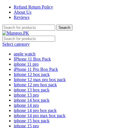
Refund Return Policy
About Us
Reviews
Search
Select category
apple watch
IPhone 11 Box Pack
iphone 11 pro
iPhone 11 Pro Box Pack
Iphone 12 box pack
Iphone 12 max pro box pack
Iphone 12 pro box pack
iphone 13 box pack
iphone 13 pro
iphone 14 box pack
iphone 14 pro
iphone 14 pro box pack
iphone 14 pro max box pack
iphone 15 box pack
iphone 15 pro