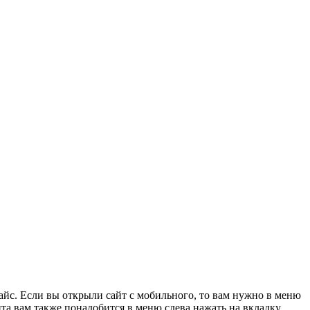
айс. Если вы открыли сайт с мобильного, то вам нужно в меню
та вам также понадобится в меню слева нажать на вкладку