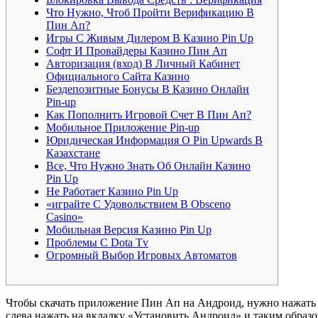
Что Нужно, Чтоб Пройти Верификацию В
Пин Ап?
Игры С Живым Дилером В Казино Pin Up
Софт И Провайдеры Казино Пин Ап
Авторизация (вход) В Личный Кабинет
Официального Сайта Казино
Бездепозитные Бонусы В Казино Онлайн
Pin-up
Как Пополнить Игровой Счет В Пин Ап?
Мобильное Приложение Pin-up
Юридическая Информация О Pin Upwards В
Казахстане
Все, Что Нужно Знать Об Онлайн Казино
Pin Up
Не Работает Казино Pin Up
«играйте С Удовольствием В Obsceno
Casino»
Мобильная Версия Казино Pin Up
Проблемы С Dota Tv
Огромный Выбор Игровых Автоматов
Чтобы скачать приложение Пин Ап на Андроид, нужно нажать на
слева нажать на вкладку «Установить Андроид» и таким образо